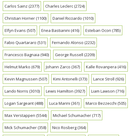
Carlos Sainz
(2377)
Charles Leclerc
(2724)
Christian Horner
(1100)
Daniel Ricciardo
(1010)
Elfyn Evans
(507)
Enea Bastianini
(416)
Esteban Ocon
(785)
Fabio Quartararo
(531)
Fernando Alonso
(2232)
Francesco Bagnaia
(940)
George Russell
(2209)
Helmut Marko
(679)
Johann Zarco
(367)
Kalle Rovanpera
(416)
Kevin Magnussen
(507)
Kimi Antonelli
(373)
Lance Stroll
(926)
Lando Norris
(3010)
Lewis Hamilton
(3927)
Liam Lawson
(716)
Logan Sargeant
(488)
Luca Marini
(361)
Marco Bezzecchi
(505)
Max Verstappen
(5544)
Michael Schumacher
(717)
Mick Schumacher
(358)
Nico Rosberg
(364)