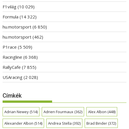
F1világ
(10 029)
Formula
(14 322)
hu.motorsport
(6 850)
hu.motorsport
(462)
P1race
(5 509)
Racingline
(6 368)
RallyCafe
(7 855)
USAracing
(2 028)
Címkék
Adrian Newey
(514)
Adrien Fourmaux
(362)
Alex Albon
(448)
Alexander Albon
(514)
Andrea Stella
(392)
Brad Binder
(372)