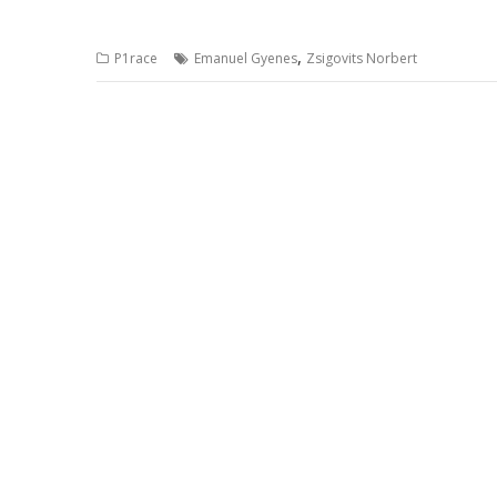
,
P1race
Emanuel Gyenes
Zsigovits Norbert