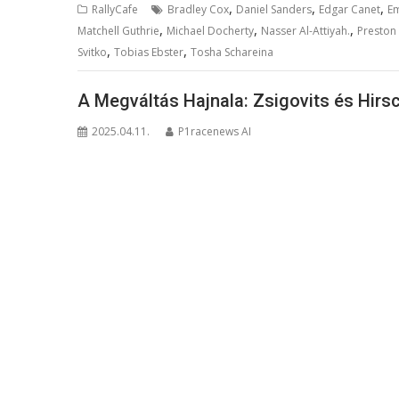
,
,
,
RallyCafe
Bradley Cox
Daniel Sanders
Edgar Canet
E
,
,
,
Matchell Guthrie
Michael Docherty
Nasser Al-Attiyah.
Preston
,
,
Svitko
Tobias Ebster
Tosha Schareina
A Megváltás Hajnala: Zsigovits és Hir
2025.04.11.
P1racenews AI