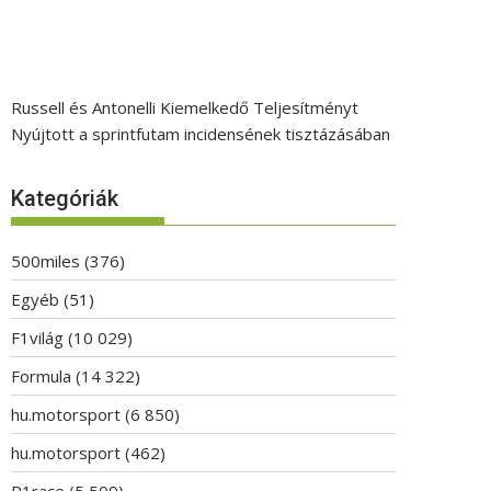
Russell és Antonelli Kiemelkedő Teljesítményt
Nyújtott a sprintfutam incidensének tisztázásában
Kategóriák
500miles
(376)
Egyéb
(51)
F1világ
(10 029)
Formula
(14 322)
hu.motorsport
(6 850)
hu.motorsport
(462)
P1race
(5 509)