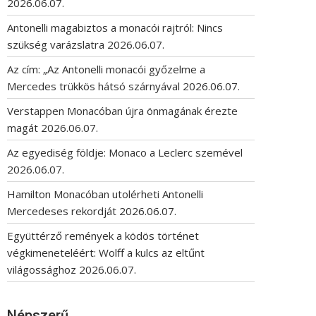
2026.06.07.
Antonelli magabiztos a monacói rajtról: Nincs
szükség varázslatra
2026.06.07.
Az cím: „Az Antonelli monacói győzelme a
Mercedes trükkös hátsó szárnyával
2026.06.07.
Verstappen Monacóban újra önmagának érezte
magát
2026.06.07.
Az egyediség földje: Monaco a Leclerc szemével
2026.06.07.
Hamilton Monacóban utolérheti Antonelli
Mercedeses rekordját
2026.06.07.
Együttérző remények a ködös történet
végkimeneteléért: Wolff a kulcs az eltűnt
világossághoz
2026.06.07.
Népszerű