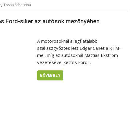
,
c
Tosha Schareina
tős Ford-siker az autósok mezőnyében
A motorosoknál a legfiatalabb
szakaszgyőztes lett Edgar Canet a KTM-
mel, míg az autósoknál Mattias Ekström
vezetésével kettős Ford…
BŐVEBBEN