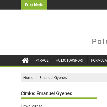
Skip
Friss hírek:
to
content
Pol
P1RACE
HU.MOTORSPORT
FORMULA
Home
Emanuel Gyenes
Címke:
Emanuel Gyenes
Címke leírása