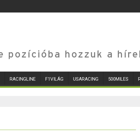
e pozícióba hozzuk a híre
RACINGLINE
F1VILÁG
USARACING
500MILES