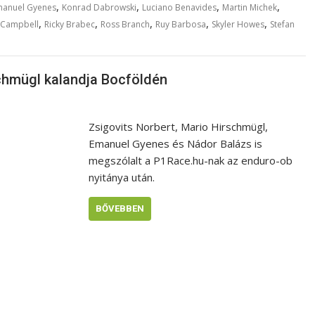
,
,
,
,
manuel Gyenes
Konrad Dabrowski
Luciano Benavides
Martin Michek
,
,
,
,
,
 Campbell
Ricky Brabec
Ross Branch
Ruy Barbosa
Skyler Howes
Stefan
schmügl kalandja Bocföldén
Zsigovits Norbert, Mario Hirschmügl,
Emanuel Gyenes és Nádor Balázs is
megszólalt a P1Race.hu-nak az enduro-ob
nyitánya után.
BŐVEBBEN