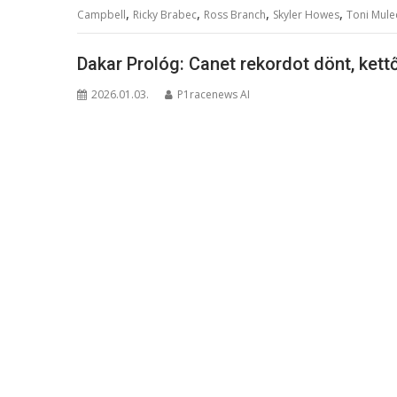
,
,
,
,
Campbell
Ricky Brabec
Ross Branch
Skyler Howes
Toni Mule
Dakar Prológ: Canet rekordot dönt, ket
2026.01.03.
P1racenews AI