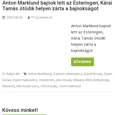
Anton Marklund bajnok lett az Esteringen, Kárai
Tamás ötödik helyen zárta a bajnokságot
2023.08.20.
P1racenews AI
Anton Marklund bajnok
lett az Esteringen,
Kárai Tamás ötödik
helyen zárta a
bajnokságot
BŐVEBBEN
,
,
,
RallyCafe
Anton Marklund
Damian Litwinowicz
David Bouet
Dylan
,
,
,
,
,
Dufas
Espen Isaksaetre
Hedström
Jens Hvaal
Mikaela Ahlin-Kottulinsky
,
,
,
Münnich
Nils Andersson
O’Donovan
Tomi Hallmann
Kövess minket!