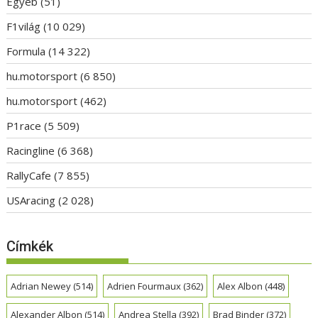
Egyéb
(51)
F1világ
(10 029)
Formula
(14 322)
hu.motorsport
(6 850)
hu.motorsport
(462)
P1race
(5 509)
Racingline
(6 368)
RallyCafe
(7 855)
USAracing
(2 028)
Címkék
Adrian Newey
(514)
Adrien Fourmaux
(362)
Alex Albon
(448)
Alexander Albon
(514)
Andrea Stella
(392)
Brad Binder
(372)