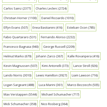
Carlos Sainz
(2377)
Charles Leclerc
(2724)
Christian Horner
(1100)
Daniel Ricciardo
(1010)
Elfyn Evans
(507)
Enea Bastianini
(416)
Esteban Ocon
(785)
Fabio Quartararo
(531)
Fernando Alonso
(2232)
Francesco Bagnaia
(940)
George Russell
(2209)
Helmut Marko
(679)
Johann Zarco
(367)
Kalle Rovanpera
(416)
Kevin Magnussen
(507)
Kimi Antonelli
(373)
Lance Stroll
(926)
Lando Norris
(3010)
Lewis Hamilton
(3927)
Liam Lawson
(716)
Logan Sargeant
(488)
Luca Marini
(361)
Marco Bezzecchi
(505)
Max Verstappen
(5544)
Michael Schumacher
(717)
Mick Schumacher
(358)
Nico Rosberg
(364)