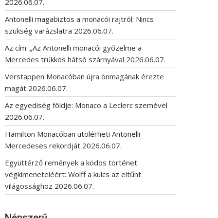
2026.06.07.
Antonelli magabiztos a monacói rajtról: Nincs
szükség varázslatra
2026.06.07.
Az cím: „Az Antonelli monacói győzelme a
Mercedes trükkös hátsó szárnyával
2026.06.07.
Verstappen Monacóban újra önmagának érezte
magát
2026.06.07.
Az egyediség földje: Monaco a Leclerc szemével
2026.06.07.
Hamilton Monacóban utolérheti Antonelli
Mercedeses rekordját
2026.06.07.
Együttérző remények a ködös történet
végkimeneteléért: Wolff a kulcs az eltűnt
világossághoz
2026.06.07.
Népszerű