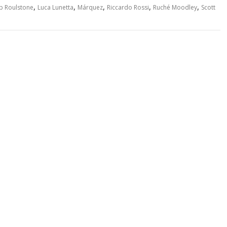
,
,
,
,
,
b Roulstone
Luca Lunetta
Márquez
Riccardo Rossi
Ruché Moodley
Scott