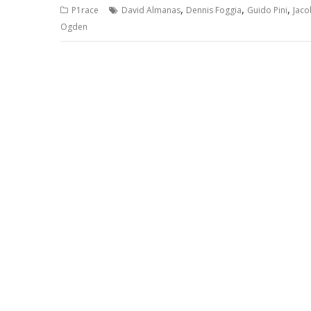
,
,
,
P1race
David Almanas
Dennis Foggia
Guido Pini
Jaco
Ogden