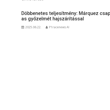
Döbbenetes teljesítmény: Márquez csa
as győzelmét hajszárítással
2025.06.22.
P1racenews AI