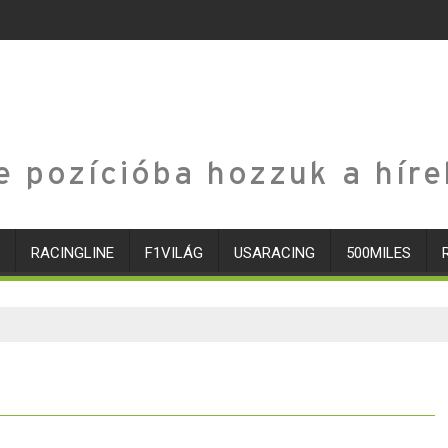
e pozícióba hozzuk a híre
RACINGLINE
F1VILÁG
USARACING
500MILES