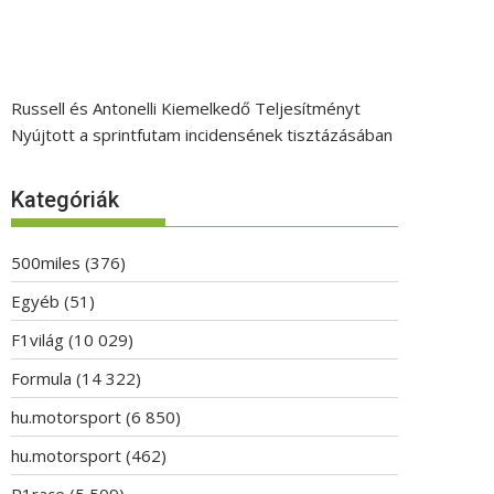
Russell és Antonelli Kiemelkedő Teljesítményt
Nyújtott a sprintfutam incidensének tisztázásában
Kategóriák
500miles
(376)
Egyéb
(51)
F1világ
(10 029)
Formula
(14 322)
hu.motorsport
(6 850)
hu.motorsport
(462)
P1race
(5 509)