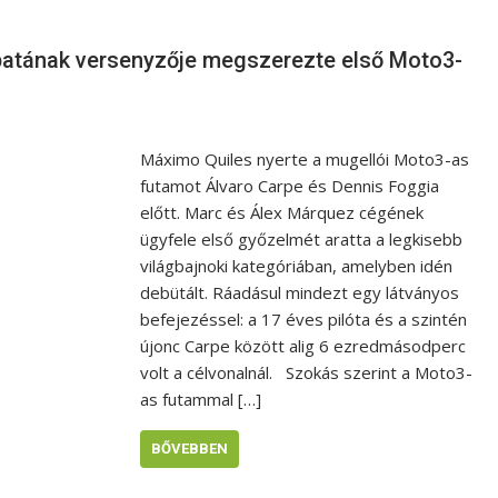
patának versenyzője megszerezte első Moto3-
Máximo Quiles nyerte a mugellói Moto3-as
futamot Álvaro Carpe és Dennis Foggia
előtt. Marc és Álex Márquez cégének
ügyfele első győzelmét aratta a legkisebb
világbajnoki kategóriában, amelyben idén
debütált. Ráadásul mindezt egy látványos
befejezéssel: a 17 éves pilóta és a szintén
újonc Carpe között alig 6 ezredmásodperc
volt a célvonalnál. Szokás szerint a Moto3-
as futammal […]
BŐVEBBEN