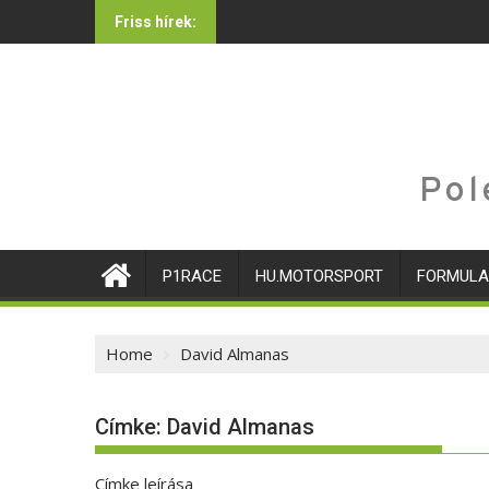
Skip
Friss hírek:
to
content
Pol
P1RACE
HU.MOTORSPORT
FORMULA
Home
David Almanas
Címke:
David Almanas
Címke leírása