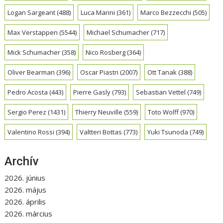
Logan Sargeant
(488)
Luca Marini
(361)
Marco Bezzecchi
(505)
Max Verstappen
(5544)
Michael Schumacher
(717)
Mick Schumacher
(358)
Nico Rosberg
(364)
Oliver Bearman
(396)
Oscar Piastri
(2007)
Ott Tanak
(388)
Pedro Acosta
(443)
Pierre Gasly
(793)
Sebastian Vettel
(749)
Sergio Perez
(1431)
Thierry Neuville
(559)
Toto Wolff
(970)
Valentino Rossi
(394)
Valtteri Bottas
(773)
Yuki Tsunoda
(749)
Archív
2026. június
2026. május
2026. április
2026. március