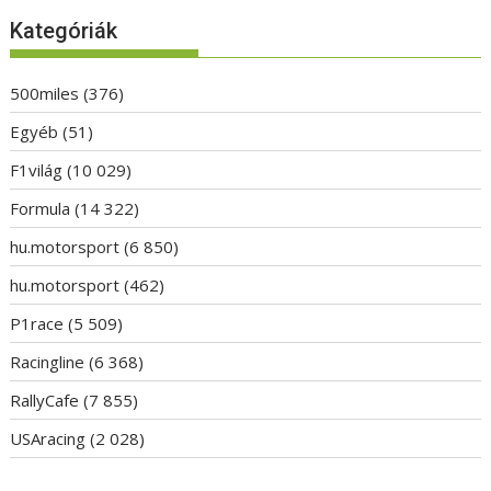
Kategóriák
500miles
(376)
Egyéb
(51)
F1világ
(10 029)
Formula
(14 322)
hu.motorsport
(6 850)
hu.motorsport
(462)
P1race
(5 509)
Racingline
(6 368)
RallyCafe
(7 855)
USAracing
(2 028)