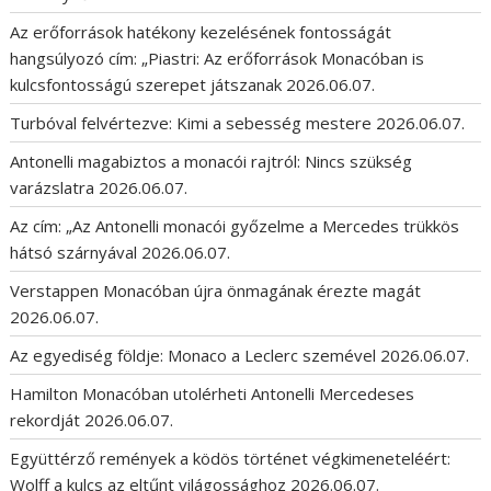
Az erőforrások hatékony kezelésének fontosságát
hangsúlyozó cím: „Piastri: Az erőforrások Monacóban is
kulcsfontosságú szerepet játszanak
2026.06.07.
Turbóval felvértezve: Kimi a sebesség mestere
2026.06.07.
Antonelli magabiztos a monacói rajtról: Nincs szükség
varázslatra
2026.06.07.
Az cím: „Az Antonelli monacói győzelme a Mercedes trükkös
hátsó szárnyával
2026.06.07.
Verstappen Monacóban újra önmagának érezte magát
2026.06.07.
Az egyediség földje: Monaco a Leclerc szemével
2026.06.07.
Hamilton Monacóban utolérheti Antonelli Mercedeses
rekordját
2026.06.07.
Együttérző remények a ködös történet végkimeneteléért:
Wolff a kulcs az eltűnt világossághoz
2026.06.07.