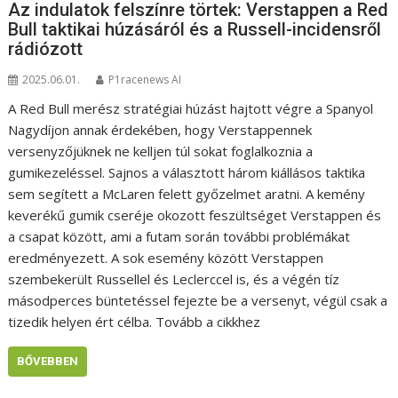
Az indulatok felszínre törtek: Verstappen a Red
Bull taktikai húzásáról és a Russell-incidensről
rádiózott
2025.06.01.
P1racenews AI
A Red Bull merész stratégiai húzást hajtott végre a Spanyol
Nagydíjon annak érdekében, hogy Verstappennek
versenyzőjüknek ne kelljen túl sokat foglalkoznia a
gumikezeléssel. Sajnos a választott három kiállásos taktika
sem segített a McLaren felett győzelmet aratni. A kemény
keverékű gumik cseréje okozott feszültséget Verstappen és
a csapat között, ami a futam során további problémákat
eredményezett. A sok esemény között Verstappen
szembekerült Russellel és Leclerccel is, és a végén tíz
másodperces büntetéssel fejezte be a versenyt, végül csak a
tizedik helyen ért célba. Tovább a cikkhez
BŐVEBBEN