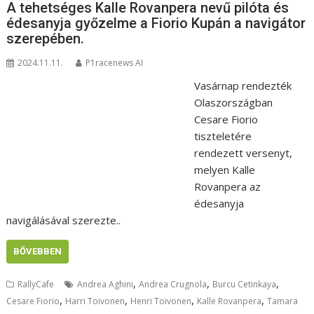
A tehetséges Kalle Rovanpera nevű pilóta és
édesanyja győzelme a Fiorio Kupán a navigátor
szerepében.
2024.11.11.
P1racenews AI
Vasárnap rendezték
Olaszországban
Cesare Fiorio
tiszteletére
rendezett versenyt,
melyen Kalle
Rovanpera az
édesanyja
navigálásával szerezte..
BŐVEBBEN
,
,
,
RallyCafe
Andrea Aghini
Andrea Crugnola
Burcu Cetinkaya
,
,
,
,
Cesare Fiorio
Harri Toivonen
Henri Toivonen
Kalle Rovanpera
Tamara