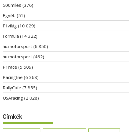
500miles
(376)
Egyéb
(51)
F1világ
(10 029)
Formula
(14 322)
hu.motorsport
(6 850)
hu.motorsport
(462)
P1race
(5 509)
Racingline
(6 368)
RallyCafe
(7 855)
USAracing
(2 028)
Címkék