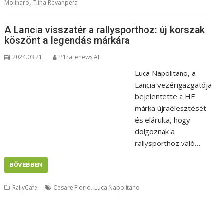
,
Molinaro
Tiina Rovanpera
A Lancia visszatér a rallysporthoz: új korszak
köszönt a legendás márkára
2024.03.21.
P1racenews AI
Luca Napolitano, a
Lancia vezérigazgatója
bejelentette a HF
márka újraélesztését
és elárulta, hogy
dolgoznak a
rallysporthoz való…
BŐVEBBEN
,
RallyCafe
Cesare Fiorio
Luca Napolitano