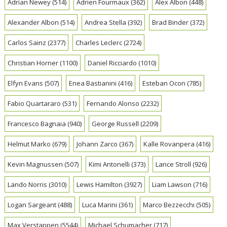
Adrian Newey
(514)
Adrien Fourmaux
(362)
Alex Albon
(448)
Alexander Albon
(514)
Andrea Stella
(392)
Brad Binder
(372)
Carlos Sainz
(2377)
Charles Leclerc
(2724)
Christian Horner
(1100)
Daniel Ricciardo
(1010)
Elfyn Evans
(507)
Enea Bastianini
(416)
Esteban Ocon
(785)
Fabio Quartararo
(531)
Fernando Alonso
(2232)
Francesco Bagnaia
(940)
George Russell
(2209)
Helmut Marko
(679)
Johann Zarco
(367)
Kalle Rovanpera
(416)
Kevin Magnussen
(507)
Kimi Antonelli
(373)
Lance Stroll
(926)
Lando Norris
(3010)
Lewis Hamilton
(3927)
Liam Lawson
(716)
Logan Sargeant
(488)
Luca Marini
(361)
Marco Bezzecchi
(505)
Max Verstappen
(5544)
Michael Schumacher
(717)