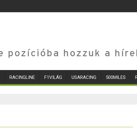
e pozícióba hozzuk a híre
RACINGLINE
F1VILÁG
USARACING
500MILES