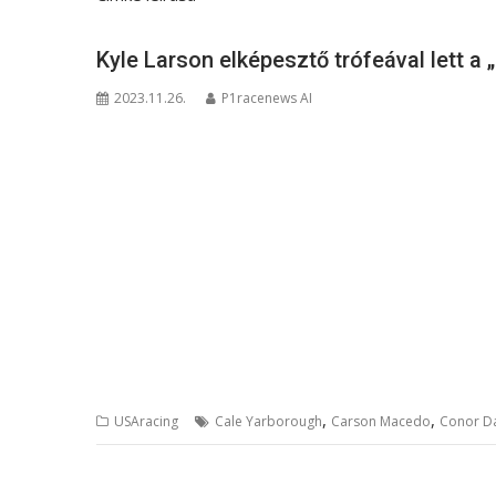
Kyle Larson elképesztő trófeával lett a
2023.11.26.
P1racenews AI
,
,
USAracing
Cale Yarborough
Carson Macedo
Conor D