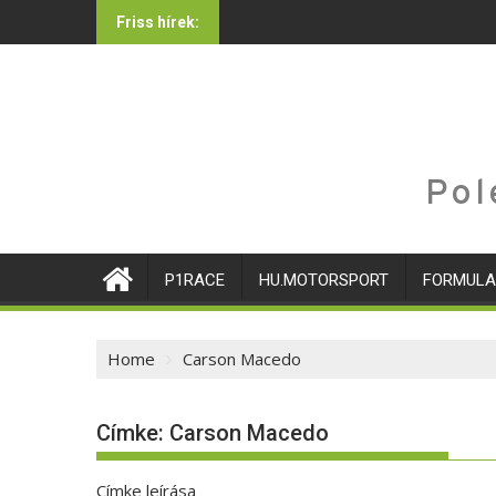
Skip
Friss hírek:
to
content
Pol
P1RACE
HU.MOTORSPORT
FORMULA
Home
Carson Macedo
Címke:
Carson Macedo
Címke leírása