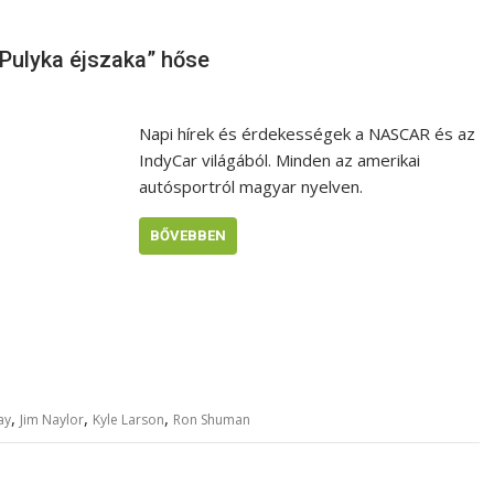
 „Pulyka éjszaka” hőse
Napi hírek és érdekességek a NASCAR és az
IndyCar világából. Minden az amerikai
autósportról magyar nyelven.
BŐVEBBEN
,
,
,
ay
Jim Naylor
Kyle Larson
Ron Shuman