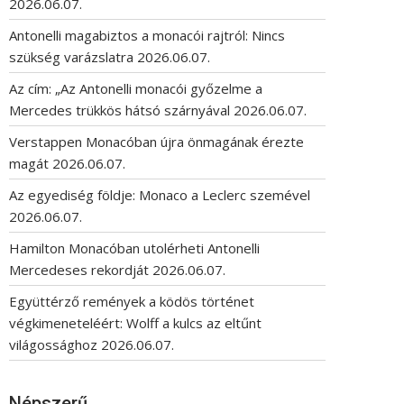
2026.06.07.
Antonelli magabiztos a monacói rajtról: Nincs
szükség varázslatra
2026.06.07.
Az cím: „Az Antonelli monacói győzelme a
Mercedes trükkös hátsó szárnyával
2026.06.07.
Verstappen Monacóban újra önmagának érezte
magát
2026.06.07.
Az egyediség földje: Monaco a Leclerc szemével
2026.06.07.
Hamilton Monacóban utolérheti Antonelli
Mercedeses rekordját
2026.06.07.
Együttérző remények a ködös történet
végkimeneteléért: Wolff a kulcs az eltűnt
világossághoz
2026.06.07.
Népszerű