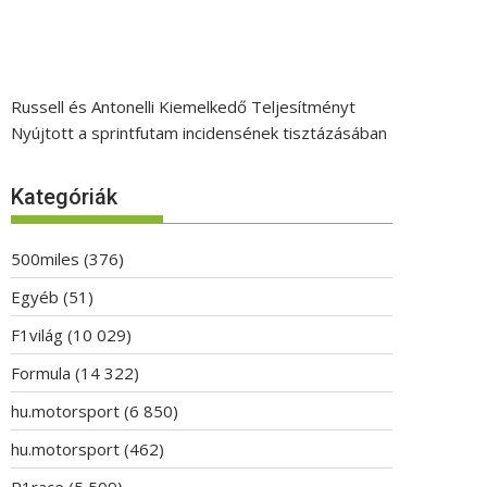
Russell és Antonelli Kiemelkedő Teljesítményt
Nyújtott a sprintfutam incidensének tisztázásában
Kategóriák
500miles
(376)
Egyéb
(51)
F1világ
(10 029)
Formula
(14 322)
hu.motorsport
(6 850)
hu.motorsport
(462)
P1race
(5 509)