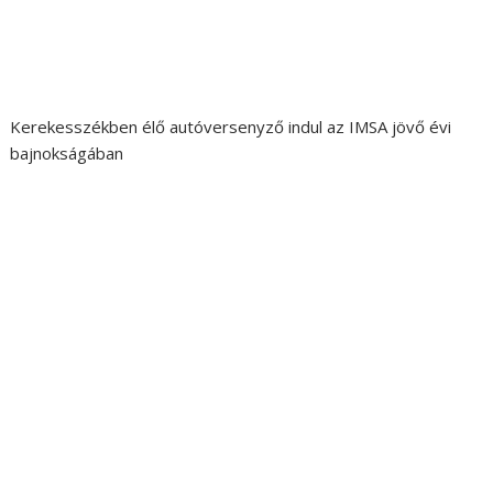
Kerekesszékben élő autóversenyző indul az IMSA jövő évi
bajnokságában