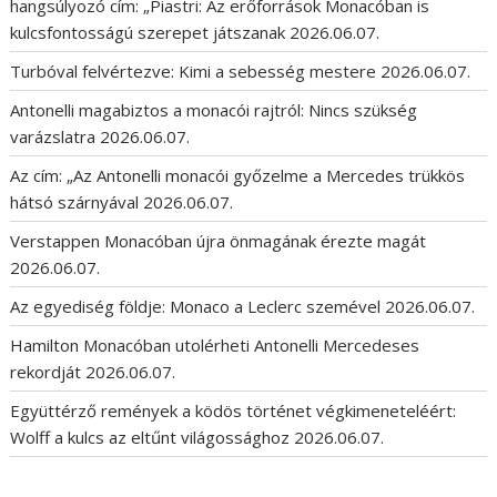
hangsúlyozó cím: „Piastri: Az erőforrások Monacóban is
kulcsfontosságú szerepet játszanak
2026.06.07.
Turbóval felvértezve: Kimi a sebesség mestere
2026.06.07.
Antonelli magabiztos a monacói rajtról: Nincs szükség
varázslatra
2026.06.07.
Az cím: „Az Antonelli monacói győzelme a Mercedes trükkös
hátsó szárnyával
2026.06.07.
Verstappen Monacóban újra önmagának érezte magát
2026.06.07.
Az egyediség földje: Monaco a Leclerc szemével
2026.06.07.
Hamilton Monacóban utolérheti Antonelli Mercedeses
rekordját
2026.06.07.
Együttérző remények a ködös történet végkimeneteléért:
Wolff a kulcs az eltűnt világossághoz
2026.06.07.