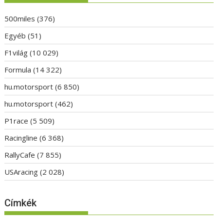
500miles
(376)
Egyéb
(51)
F1világ
(10 029)
Formula
(14 322)
hu.motorsport
(6 850)
hu.motorsport
(462)
P1race
(5 509)
Racingline
(6 368)
RallyCafe
(7 855)
USAracing
(2 028)
Címkék