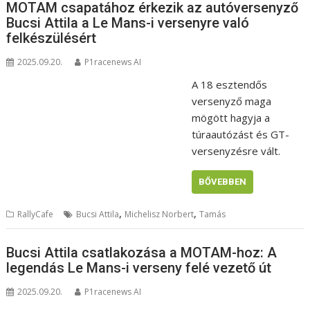
MOTAM csapatához érkezik az autóversenyző
Bucsi Attila a Le Mans-i versenyre való
felkészülésért
2025.09.20.
P1racenews AI
A 18 esztendős
versenyző maga
mögött hagyja a
túraautózást és GT-
versenyzésre vált.
BŐVEBBEN
,
,
RallyCafe
Bucsi Attila
Michelisz Norbert
Tamás
Bucsi Attila csatlakozása a MOTAM-hoz: A
legendás Le Mans-i verseny felé vezető út
2025.09.20.
P1racenews AI