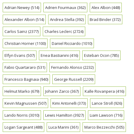
Adrian Newey
(514)
Adrien Fourmaux
(362)
Alex Albon
(448)
Alexander Albon
(514)
Andrea Stella
(392)
Brad Binder
(372)
Carlos Sainz
(2377)
Charles Leclerc
(2724)
Christian Horner
(1100)
Daniel Ricciardo
(1010)
Elfyn Evans
(507)
Enea Bastianini
(416)
Esteban Ocon
(785)
Fabio Quartararo
(531)
Fernando Alonso
(2232)
Francesco Bagnaia
(940)
George Russell
(2209)
Helmut Marko
(679)
Johann Zarco
(367)
Kalle Rovanpera
(416)
Kevin Magnussen
(507)
Kimi Antonelli
(373)
Lance Stroll
(926)
Lando Norris
(3010)
Lewis Hamilton
(3927)
Liam Lawson
(716)
Logan Sargeant
(488)
Luca Marini
(361)
Marco Bezzecchi
(505)