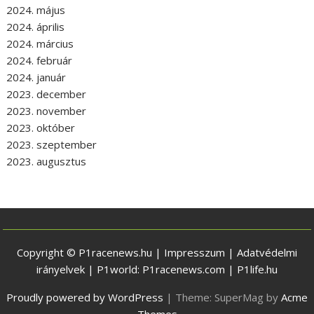
2024. május
2024. április
2024. március
2024. február
2024. január
2023. december
2023. november
2023. október
2023. szeptember
2023. augusztus
Copyright © P1racenews.hu |
Impresszum
|
Adatvédelmi
irányelvek
| P1world:
P1racenews.com
|
P1life.hu
Proudly powered by WordPress
|
Theme: SuperMag by
Acme