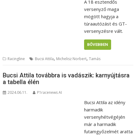
A 18 esztendős
versenyző maga
mögött hagyja a
túraautózást és GT-
versenyzésre vált.
BŐVEBBEN
,
,
Racingline
Bucsi Attila
Michelisz Norbert
Tamás
Bucsi Attila továbbra is vadászik: karnyújtásra
a tabella élén
2024.06.11.
P1racenews AI
Bucsi Attila az idény
harmadik
versenyhétvégéjén
már a harmadik
futamgyőzelmét aratta