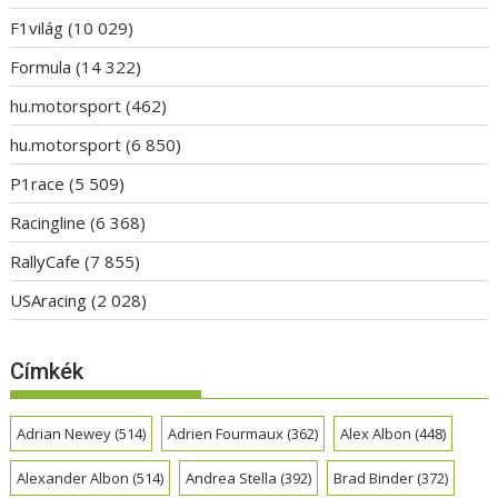
F1világ
(10 029)
Formula
(14 322)
hu.motorsport
(462)
hu.motorsport
(6 850)
P1race
(5 509)
Racingline
(6 368)
RallyCafe
(7 855)
USAracing
(2 028)
Címkék
Adrian Newey
(514)
Adrien Fourmaux
(362)
Alex Albon
(448)
Alexander Albon
(514)
Andrea Stella
(392)
Brad Binder
(372)