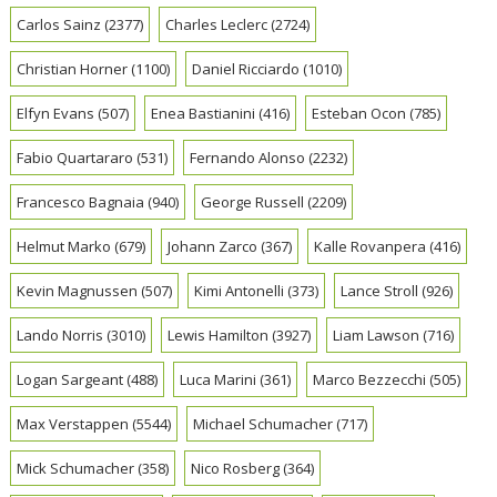
Carlos Sainz
(2377)
Charles Leclerc
(2724)
Christian Horner
(1100)
Daniel Ricciardo
(1010)
Elfyn Evans
(507)
Enea Bastianini
(416)
Esteban Ocon
(785)
Fabio Quartararo
(531)
Fernando Alonso
(2232)
Francesco Bagnaia
(940)
George Russell
(2209)
Helmut Marko
(679)
Johann Zarco
(367)
Kalle Rovanpera
(416)
Kevin Magnussen
(507)
Kimi Antonelli
(373)
Lance Stroll
(926)
Lando Norris
(3010)
Lewis Hamilton
(3927)
Liam Lawson
(716)
Logan Sargeant
(488)
Luca Marini
(361)
Marco Bezzecchi
(505)
Max Verstappen
(5544)
Michael Schumacher
(717)
Mick Schumacher
(358)
Nico Rosberg
(364)