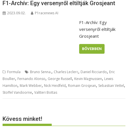
F1-Archív: Egy versenyről eltiltják Grosjeant
2023.09.02.
P1racenews AI
F1-Archív: Egy
versenyről eltiltják
Grosjeant
BŐVEBBEN
,
,
,
Formula
Bruno Senna.
Charles Leclerc
Daniel Ricciardo
Eric
,
,
,
,
Boullier
Fernando Alonso
George Russell
Kevin Magnussen
Lewis
,
,
,
,
,
Hamilton
Mark Webber
Nick Heidfeld
Romain Grosjean
Sebastian Vettel
,
Stoffel Vandoorne
Valtteri Bottas
Kövess minket!