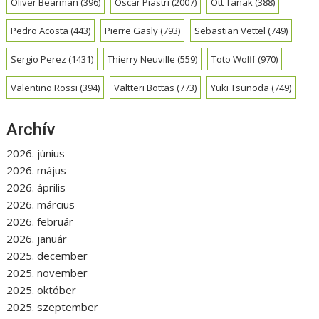
Oliver Bearman
(396)
Oscar Piastri
(2007)
Ott Tanak
(388)
Pedro Acosta
(443)
Pierre Gasly
(793)
Sebastian Vettel
(749)
Sergio Perez
(1431)
Thierry Neuville
(559)
Toto Wolff
(970)
Valentino Rossi
(394)
Valtteri Bottas
(773)
Yuki Tsunoda
(749)
Archív
2026. június
2026. május
2026. április
2026. március
2026. február
2026. január
2025. december
2025. november
2025. október
2025. szeptember