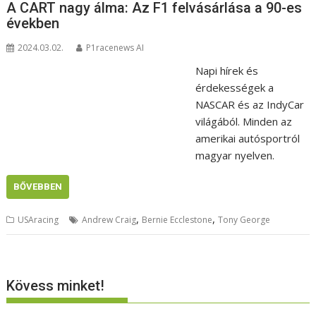
A CART nagy álma: Az F1 felvásárlása a 90-es
években
2024.03.02.
P1racenews AI
Napi hírek és
érdekességek a
NASCAR és az IndyCar
világából. Minden az
amerikai autósportról
magyar nyelven.
BŐVEBBEN
,
,
USAracing
Andrew Craig
Bernie Ecclestone
Tony George
Kövess minket!