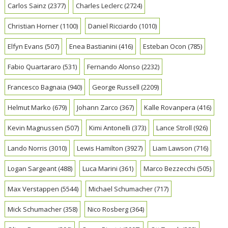
Carlos Sainz
(2377)
Charles Leclerc
(2724)
Christian Horner
(1100)
Daniel Ricciardo
(1010)
Elfyn Evans
(507)
Enea Bastianini
(416)
Esteban Ocon
(785)
Fabio Quartararo
(531)
Fernando Alonso
(2232)
Francesco Bagnaia
(940)
George Russell
(2209)
Helmut Marko
(679)
Johann Zarco
(367)
Kalle Rovanpera
(416)
Kevin Magnussen
(507)
Kimi Antonelli
(373)
Lance Stroll
(926)
Lando Norris
(3010)
Lewis Hamilton
(3927)
Liam Lawson
(716)
Logan Sargeant
(488)
Luca Marini
(361)
Marco Bezzecchi
(505)
Max Verstappen
(5544)
Michael Schumacher
(717)
Mick Schumacher
(358)
Nico Rosberg
(364)