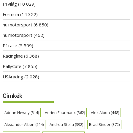
F1világ
(10 029)
Formula
(14 322)
hu.motorsport
(6 850)
hu.motorsport
(462)
P1race
(5 509)
Racingline
(6 368)
RallyCafe
(7 855)
USAracing
(2 028)
Címkék
Adrian Newey
(514)
Adrien Fourmaux
(362)
Alex Albon
(448)
Alexander Albon
(514)
Andrea Stella
(392)
Brad Binder
(372)