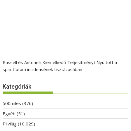
Russell és Antonelli Kiemelkedő Teljesítményt Nyújtott a
sprintfutam incidensének tisztázásában
Kategóriák
500miles
(376)
Egyéb
(51)
F1világ
(10 029)