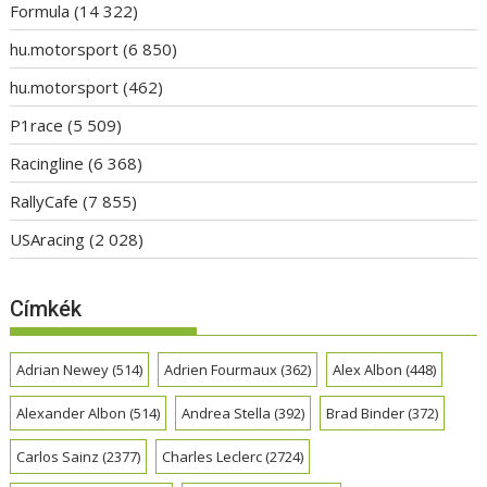
Formula
(14 322)
hu.motorsport
(6 850)
hu.motorsport
(462)
P1race
(5 509)
Racingline
(6 368)
RallyCafe
(7 855)
USAracing
(2 028)
Címkék
Adrian Newey
(514)
Adrien Fourmaux
(362)
Alex Albon
(448)
Alexander Albon
(514)
Andrea Stella
(392)
Brad Binder
(372)
Carlos Sainz
(2377)
Charles Leclerc
(2724)