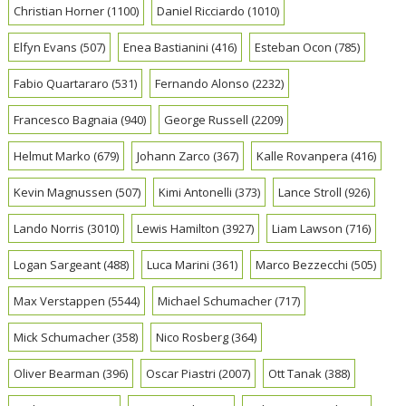
Christian Horner
(1100)
Daniel Ricciardo
(1010)
Elfyn Evans
(507)
Enea Bastianini
(416)
Esteban Ocon
(785)
Fabio Quartararo
(531)
Fernando Alonso
(2232)
Francesco Bagnaia
(940)
George Russell
(2209)
Helmut Marko
(679)
Johann Zarco
(367)
Kalle Rovanpera
(416)
Kevin Magnussen
(507)
Kimi Antonelli
(373)
Lance Stroll
(926)
Lando Norris
(3010)
Lewis Hamilton
(3927)
Liam Lawson
(716)
Logan Sargeant
(488)
Luca Marini
(361)
Marco Bezzecchi
(505)
Max Verstappen
(5544)
Michael Schumacher
(717)
Mick Schumacher
(358)
Nico Rosberg
(364)
Oliver Bearman
(396)
Oscar Piastri
(2007)
Ott Tanak
(388)