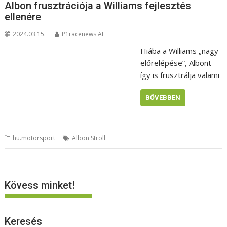
Albon frusztrációja a Williams fejlesztés
ellenére
2024.03.15.
P1racenews AI
Hiába a Williams „nagy
előrelépése”, Albont
így is frusztrálja valami
BŐVEBBEN
hu.motorsport
Albon Stroll
Kövess minket!
Keresés