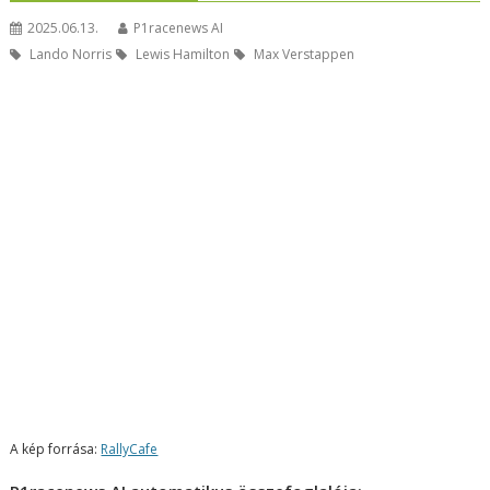
2025.06.13.
P1racenews AI
Lando Norris
Lewis Hamilton
Max Verstappen
A kép forrása:
RallyCafe