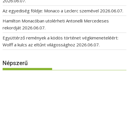
2026.06.07.
Az egyediség földje: Monaco a Leclerc szemével
2026.06.07.
Hamilton Monacóban utolérheti Antonelli Mercedeses
rekordját
2026.06.07.
Együttérző remények a ködös történet végkimeneteléért:
Wolff a kulcs az eltűnt világossághoz
2026.06.07.
Népszerű