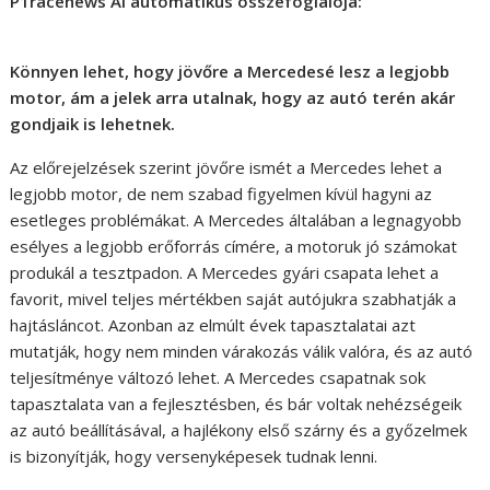
P1racenews AI automatikus összefoglalója:
Könnyen lehet, hogy jövőre a Mercedesé lesz a legjobb
motor, ám a jelek arra utalnak, hogy az autó terén akár
gondjaik is lehetnek.
Az előrejelzések szerint jövőre ismét a Mercedes lehet a
legjobb motor, de nem szabad figyelmen kívül hagyni az
esetleges problémákat. A Mercedes általában a legnagyobb
esélyes a legjobb erőforrás címére, a motoruk jó számokat
produkál a tesztpadon. A Mercedes gyári csapata lehet a
favorit, mivel teljes mértékben saját autójukra szabhatják a
hajtásláncot. Azonban az elmúlt évek tapasztalatai azt
mutatják, hogy nem minden várakozás válik valóra, és az autó
teljesítménye változó lehet. A Mercedes csapatnak sok
tapasztalata van a fejlesztésben, és bár voltak nehézségeik
az autó beállításával, a hajlékony első szárny és a győzelmek
is bizonyítják, hogy versenyképesek tudnak lenni.