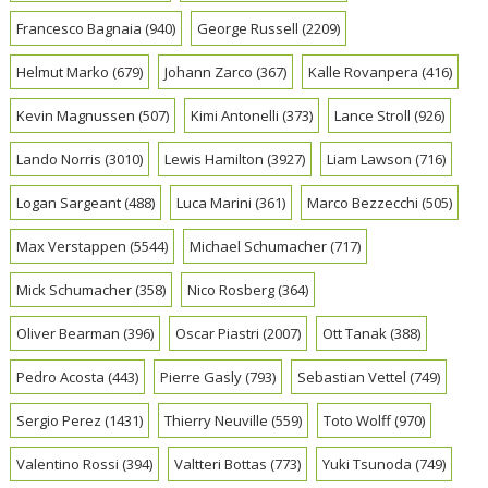
Francesco Bagnaia
(940)
George Russell
(2209)
Helmut Marko
(679)
Johann Zarco
(367)
Kalle Rovanpera
(416)
Kevin Magnussen
(507)
Kimi Antonelli
(373)
Lance Stroll
(926)
Lando Norris
(3010)
Lewis Hamilton
(3927)
Liam Lawson
(716)
Logan Sargeant
(488)
Luca Marini
(361)
Marco Bezzecchi
(505)
Max Verstappen
(5544)
Michael Schumacher
(717)
Mick Schumacher
(358)
Nico Rosberg
(364)
Oliver Bearman
(396)
Oscar Piastri
(2007)
Ott Tanak
(388)
Pedro Acosta
(443)
Pierre Gasly
(793)
Sebastian Vettel
(749)
Sergio Perez
(1431)
Thierry Neuville
(559)
Toto Wolff
(970)
Valentino Rossi
(394)
Valtteri Bottas
(773)
Yuki Tsunoda
(749)