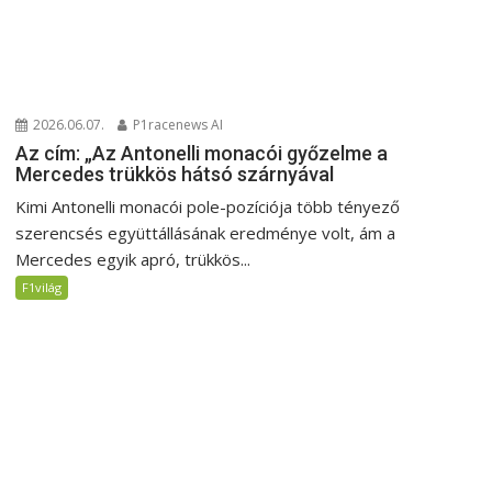
2026.06.07.
P1racenews AI
Az cím: „Az Antonelli monacói győzelme a
Mercedes trükkös hátsó szárnyával
Kimi Antonelli monacói pole-pozíciója több tényező
szerencsés együttállásának eredménye volt, ám a
Mercedes egyik apró, trükkös...
F1világ