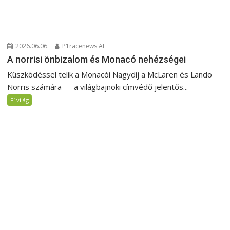
2026.06.06.
P1racenews AI
A norrisi önbizalom és Monacó nehézségei
Küszködéssel telik a Monacói Nagydíj a McLaren és Lando
Norris számára — a világbajnoki címvédő jelentős...
F1világ