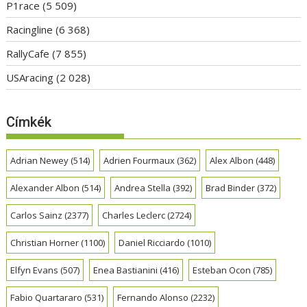
P1race
(5 509)
Racingline
(6 368)
RallyCafe
(7 855)
USAracing
(2 028)
Címkék
Adrian Newey
(514)
Adrien Fourmaux
(362)
Alex Albon
(448)
Alexander Albon
(514)
Andrea Stella
(392)
Brad Binder
(372)
Carlos Sainz
(2377)
Charles Leclerc
(2724)
Christian Horner
(1100)
Daniel Ricciardo
(1010)
Elfyn Evans
(507)
Enea Bastianini
(416)
Esteban Ocon
(785)
Fabio Quartararo
(531)
Fernando Alonso
(2232)