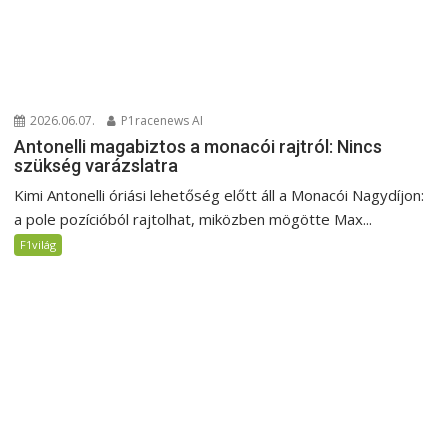
2026.06.07.
P1racenews AI
Antonelli magabiztos a monacói rajtról: Nincs
szükség varázslatra
Kimi Antonelli óriási lehetőség előtt áll a Monacói Nagydíjon:
a pole pozícióból rajtolhat, miközben mögötte Max...
F1világ