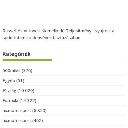
Russell és Antonelli Kiemelkedő Teljesítményt Nyújtott a
sprintfutam incidensének tisztázásában
Kategóriák
500miles
(376)
Egyéb
(51)
F1világ
(10 029)
Formula
(14 322)
hu.motorsport
(6 850)
hu.motorsport
(462)