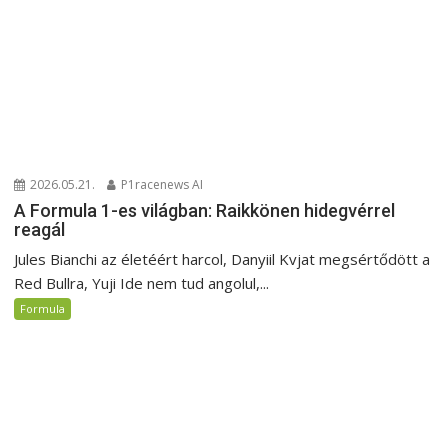
2026.05.21.
P1racenews AI
A Formula 1-es világban: Raikkönen hidegvérrel
reagál
Jules Bianchi az életéért harcol, Danyiil Kvjat megsértődött a
Red Bullra, Yuji Ide nem tud angolul,...
Formula