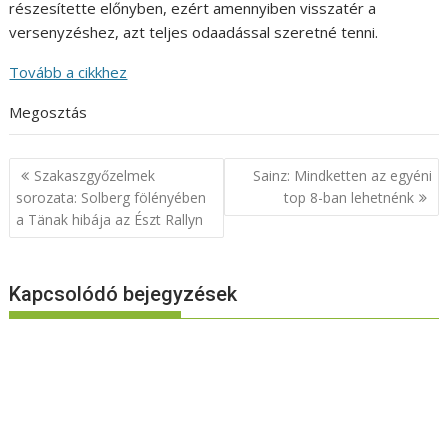
részesítette előnyben, ezért amennyiben visszatér a
versenyzéshez, azt teljes odaadással szeretné tenni.
Tovább a cikkhez
Megosztás
Bejegyzés
Szakaszgyőzelmek
Sainz: Mindketten az egyéni
navigáció
sorozata: Solberg fölényében
top 8-ban lehetnénk
a Tänak hibája az Észt Rallyn
Kapcsolódó bejegyzések