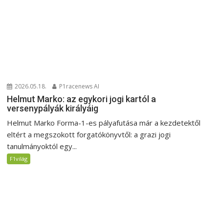
2026.05.18.
P1racenews AI
Helmut Marko: az egykori jogi kartól a
versenypályák királyáig
Helmut Marko Forma-1-es pályafutása már a kezdetektől
eltért a megszokott forgatókönyvtől: a grazi jogi
tanulmányoktól egy...
F1világ