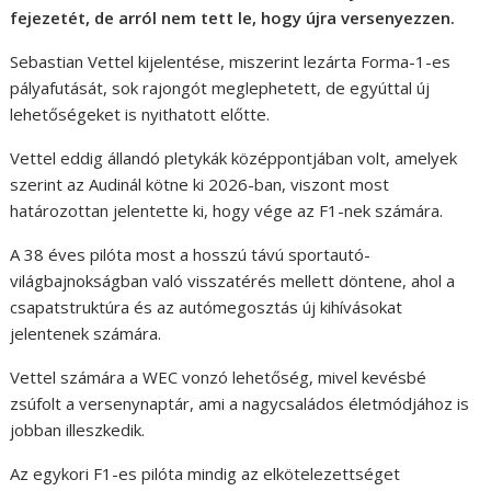
fejezetét, de arról nem tett le, hogy újra versenyezzen.
Sebastian Vettel kijelentése, miszerint lezárta Forma-1-es
pályafutását, sok rajongót meglephetett, de egyúttal új
lehetőségeket is nyithatott előtte.
Vettel eddig állandó pletykák középpontjában volt, amelyek
szerint az Audinál kötne ki 2026-ban, viszont most
határozottan jelentette ki, hogy vége az F1-nek számára.
A 38 éves pilóta most a hosszú távú sportautó-
világbajnokságban való visszatérés mellett döntene, ahol a
csapatstruktúra és az autómegosztás új kihívásokat
jelentenek számára.
Vettel számára a WEC vonzó lehetőség, mivel kevésbé
zsúfolt a versenynaptár, ami a nagycsaládos életmódjához is
jobban illeszkedik.
Az egykori F1-es pilóta mindig az elkötelezettséget