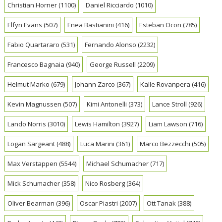
Christian Horner
(1100)
Daniel Ricciardo
(1010)
Elfyn Evans
(507)
Enea Bastianini
(416)
Esteban Ocon
(785)
Fabio Quartararo
(531)
Fernando Alonso
(2232)
Francesco Bagnaia
(940)
George Russell
(2209)
Helmut Marko
(679)
Johann Zarco
(367)
Kalle Rovanpera
(416)
Kevin Magnussen
(507)
Kimi Antonelli
(373)
Lance Stroll
(926)
Lando Norris
(3010)
Lewis Hamilton
(3927)
Liam Lawson
(716)
Logan Sargeant
(488)
Luca Marini
(361)
Marco Bezzecchi
(505)
Max Verstappen
(5544)
Michael Schumacher
(717)
Mick Schumacher
(358)
Nico Rosberg
(364)
Oliver Bearman
(396)
Oscar Piastri
(2007)
Ott Tanak
(388)