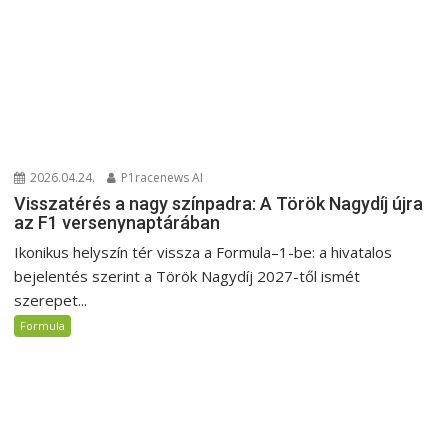
2026.04.24.
P1racenews AI
Visszatérés a nagy színpadra: A Török Nagydíj újra
az F1 versenynaptárában
Ikonikus helyszín tér vissza a Formula–1-be: a hivatalos
bejelentés szerint a Török Nagydíj 2027-től ismét
szerepet...
Formula