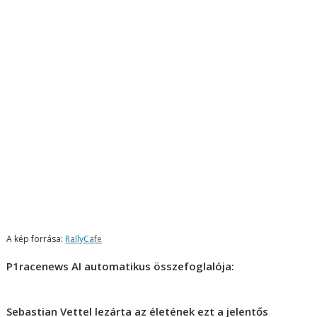
A kép forrása:
RallyCafe
P1racenews AI automatikus összefoglalója:
Sebastian Vettel lezárta az életének ezt a jelentős