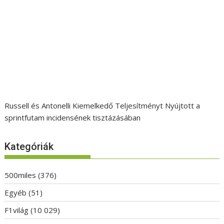
Russell és Antonelli Kiemelkedő Teljesítményt Nyújtott a
sprintfutam incidensének tisztázásában
Kategóriák
500miles
(376)
Egyéb
(51)
F1világ
(10 029)