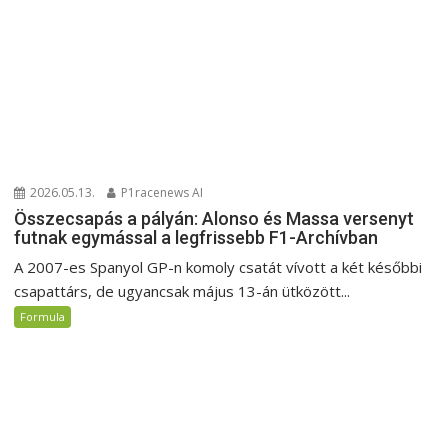
2026.05.13.
P1racenews AI
Összecsapás a pályán: Alonso és Massa versenyt
futnak egymással a legfrissebb F1-Archívban
A 2007-es Spanyol GP-n komoly csatát vívott a két későbbi
csapattárs, de ugyancsak május 13-án ütközött...
Formula