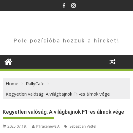
Skip
to
content
Pole pozícióba hozzuk a híreket!
Home
RallyCafe
Kegyetlen valóság: A világbajnok F1-es álmok vége
Kegyetlen valóság: A világbajnok F1-es álmok vége
2025.07.19.
P1racenews AI
Sebastian Vettel