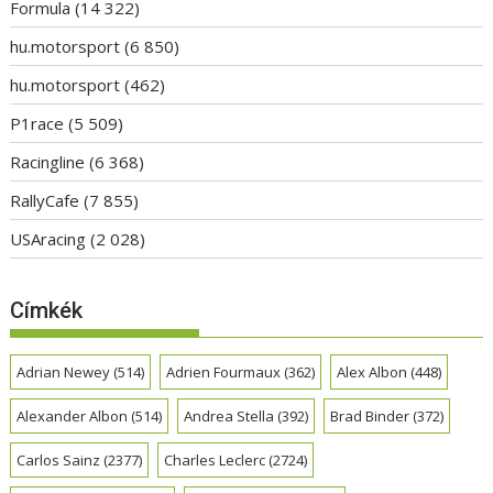
Formula
(14 322)
hu.motorsport
(6 850)
hu.motorsport
(462)
P1race
(5 509)
Racingline
(6 368)
RallyCafe
(7 855)
USAracing
(2 028)
Címkék
Adrian Newey
(514)
Adrien Fourmaux
(362)
Alex Albon
(448)
Alexander Albon
(514)
Andrea Stella
(392)
Brad Binder
(372)
Carlos Sainz
(2377)
Charles Leclerc
(2724)