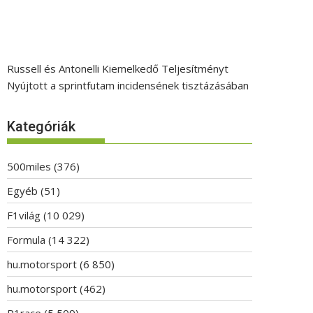
Russell és Antonelli Kiemelkedő Teljesítményt
Nyújtott a sprintfutam incidensének tisztázásában
Kategóriák
500miles
(376)
Egyéb
(51)
F1világ
(10 029)
Formula
(14 322)
hu.motorsport
(6 850)
hu.motorsport
(462)
P1race
(5 509)