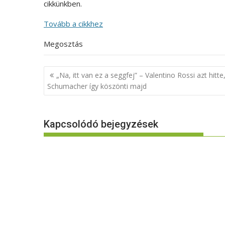
cikkünkben.
Tovább a cikkhez
Megosztás
Bejegyzés
„Na, itt van ez a seggfej” – Valentino Rossi azt hitte
navigáció
Schumacher így köszönti majd
Kapcsolódó bejegyzések