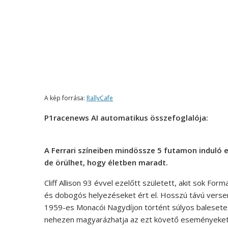
A kép forrása:
RallyCafe
P1racenews AI automatikus összefoglalója:
A Ferrari színeiben mindössze 5 futamon induló 
de örülhet, hogy életben maradt.
Cliff Allison 93 évvel ezelőtt született, akit sok For
és dobogós helyezéseket ért el. Hosszú távú versen
1959-es Monacói Nagydíjon történt súlyos balesete
nehezen magyarázhatja az ezt követő eseményeket.