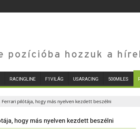
e pozícióba hozzuk a híre
RACINGLINE
F1VILÁG
USARACING
500MILES
Ferrari pilótája, hogy más nyelven kezdett beszélni
ótája, hogy más nyelven kezdett beszélni