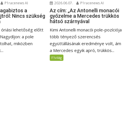
P1racenews AI
2026.06.07.
P1racenews AI
magabiztos a
Az cím: „Az Antonelli monacói
jtról: Nincs szükség
győzelme a Mercedes trükkös
a
hátsó szárnyával
i óriási lehetőség előtt
Kimi Antonelli monacói pole-pozíciója
 Nagydíjon: a pole
több tényező szerencsés
jtolhat, miközben
együttállásának eredménye volt, ám
..
a Mercedes egyik apró, trükkös...
F1világ