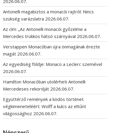
2026.06.07.
Antonelli magabiztos a monacói rajtról: Nincs
szükség varázslatra
2026.06.07.
Az cím: „Az Antonelli monacói győzelme a
Mercedes trükkös hátsó szárnyával
2026.06.07.
Verstappen Monacóban újra önmagának érezte
magát
2026.06.07.
Az egyediség földje: Monaco a Leclerc szemével
2026.06.07.
Hamilton Monacóban utolérheti Antonelli
Mercedeses rekordját
2026.06.07.
Együttérző remények a ködös történet
végkimeneteléért: Wolff a kulcs az eltűnt
világossághoz
2026.06.07.
Népszerű