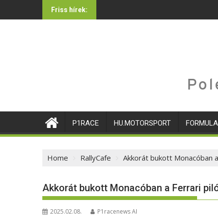
Skip
Friss hírek:
to
content
Pol
P1RACE
HU.MOTORSPORT
FORMULA
Home
RallyCafe
Akkorát bukott Monacóban a 
Akkorát bukott Monacóban a Ferrari pil
2025.02.08.
P1racenews AI