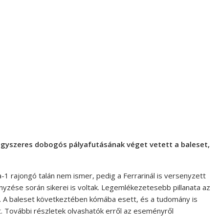
egyszeres dobogós pályafutásának véget vetett a baleset,
ma-1 rajongó talán nem ismer, pedig a Ferrarinál is versenyzett
yzése során sikerei is voltak. Legemlékezetesebb pillanata az
. A baleset következtében kómába esett, és a tudomány is
 További részletek olvashatók erről az eseményről