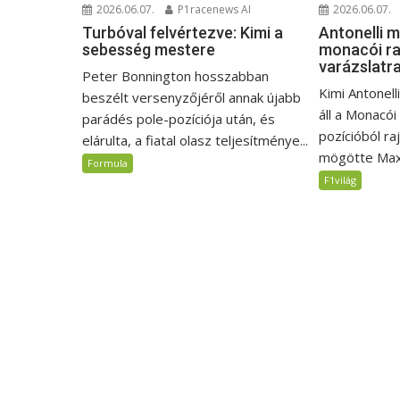
2026.06.07.
P1racenews AI
2026.06.07.
Turbóval felvértezve: Kimi a
Antonelli 
sebesség mestere
monacói ra
varázslatr
Peter Bonnington hosszabban
Kimi Antonell
beszélt versenyzőjéről annak újabb
áll a Monacói
parádés pole-pozíciója után, és
pozícióból ra
elárulta, a fiatal olasz teljesítménye...
mögötte Max.
Formula
F1világ