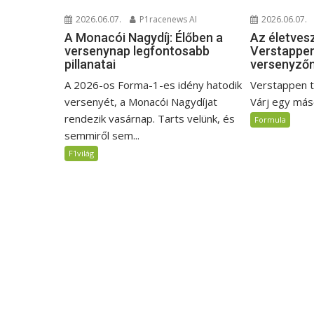
2026.06.07.
2026.06.07.
P1racenews AI
Az életves
A Monacói Nagydíj: Élőben a
Verstappen
versenynap legfontosabb
versenyző
pillanatai
Verstappen t
A 2026-os Forma-1-es idény hatodik
Várj egy máso
versenyét, a Monacói Nagydíjat
rendezik vasárnap. Tarts velünk, és
Formula
semmiről sem...
F1világ