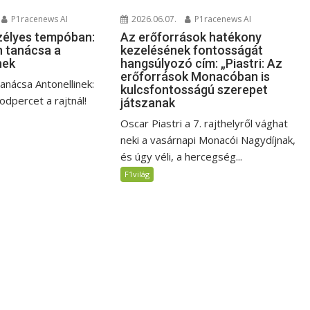
P1racenews AI
2026.06.07.
P1racenews AI
zélyes tempóban:
Az erőforrások hatékony
 tanácsa a
kezelésének fontosságát
nek
hangsúlyozó cím: „Piastri: Az
erőforrások Monacóban is
anácsa Antonellinek:
kulcsfontosságú szerepet
dpercet a rajtnál!
játszanak
Oscar Piastri a 7. rajthelyről vághat
neki a vasárnapi Monacói Nagydíjnak,
és úgy véli, a hercegség...
F1világ