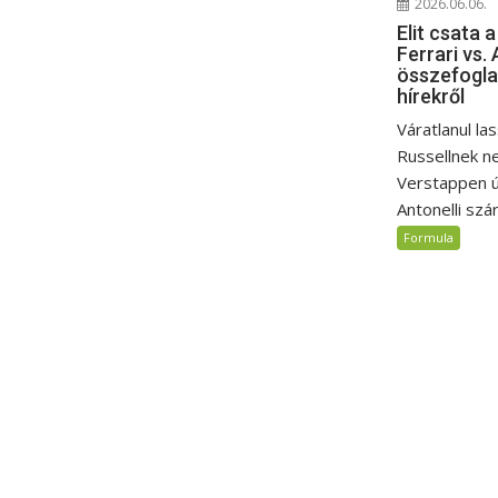
2026.06.06.
Elit csata 
Ferrari vs. 
összefogla
hírekről
Váratlanul la
Russellnek n
Verstappen ú
Antonelli szár
Formula