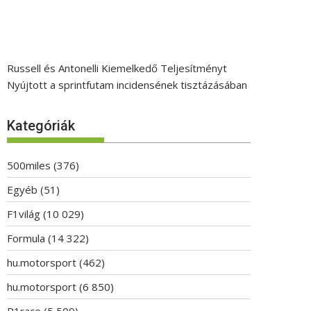
Russell és Antonelli Kiemelkedő Teljesítményt
Nyújtott a sprintfutam incidensének tisztázásában
Kategóriák
500miles
(376)
Egyéb
(51)
F1világ
(10 029)
Formula
(14 322)
hu.motorsport
(462)
hu.motorsport
(6 850)
P1race
(5 509)