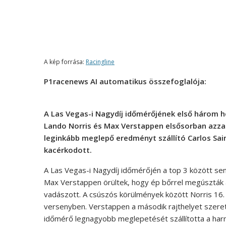
A kép forrása:
Racingline
P1racenews AI automatikus összefoglalója:
A Las Vegas-i Nagydíj időmérőjének első három h
Lando Norris és Max Verstappen elsősorban azzal 
leginkább meglepő eredményt szállító Carlos Sain
kacérkodott.
A Las Vegas-i Nagydíj időmérőjén a top 3 között se
Max Verstappen örültek, hogy ép bőrrel megúszták a
vadászott. A csúszós körülmények között Norris 16. 
versenyben. Verstappen a második rajthelyet szerett
időmérő legnagyobb meglepetését szállította a harmad