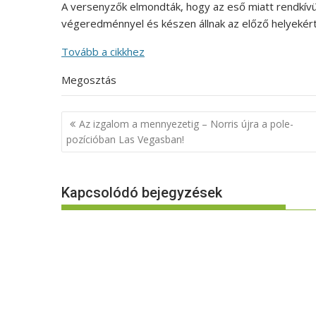
A versenyzők elmondták, hogy az eső miatt rendkívül 
végeredménnyel és készen állnak az előző helyekért 
Tovább a cikkhez
Megosztás
Bejegyzés
Az izgalom a mennyezetig – Norris újra a pole-
navigáció
pozícióban Las Vegasban!
Kapcsolódó bejegyzések