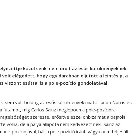
elyezettje közül senki nem örült az esős körülményeknek.
volt elégedett, hogy egy darabban eljutott a leintésig, a
z viszont ezúttal is a pole-pozíció gondolatával
nki sem volt boldog az esős körülmények miatt. Lando Norris és
 futamot, míg Carlos Sainz meglepően a pole-pozícióra
rajtelsőségét szerezte, erősítve ezzel önbizalmát a bajnoki
e volna, de a pálya állapota nem kedvezett neki. Sainz az
ik pozíciójával, bár a pole pozíció iránti vágya nem teljesült.