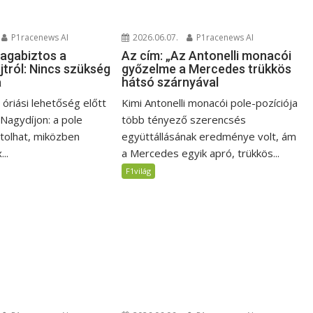
P1racenews AI
2026.06.07.
P1racenews AI
magabiztos a
Az cím: „Az Antonelli monacói
jtról: Nincs szükség
győzelme a Mercedes trükkös
a
hátsó szárnyával
i óriási lehetőség előtt
Kimi Antonelli monacói pole-pozíciója
 Nagydíjon: a pole
több tényező szerencsés
jtolhat, miközben
együttállásának eredménye volt, ám
..
a Mercedes egyik apró, trükkös...
F1világ