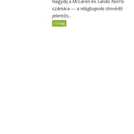
Nagydíj a McLaren és Lando Norris
számára — a világbajnoki címvédő
jelentős...
F1világ