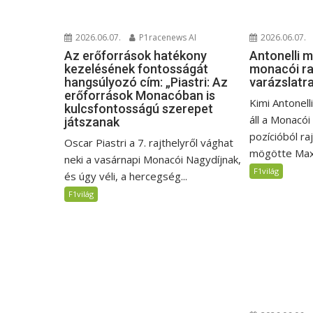
2026.06.07.
P1racenews AI
2026.06.07.
Az erőforrások hatékony
Antonelli 
kezelésének fontosságát
monacói ra
hangsúlyozó cím: „Piastri: Az
varázslatr
erőforrások Monacóban is
Kimi Antonell
kulcsfontosságú szerepet
áll a Monacói
játszanak
pozícióból ra
Oscar Piastri a 7. rajthelyről vághat
mögötte Max.
neki a vasárnapi Monacói Nagydíjnak,
F1világ
és úgy véli, a hercegség...
F1világ