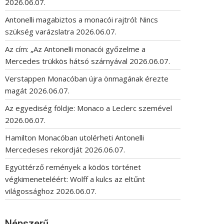
2026.06.07.
Antonelli magabiztos a monacói rajtról: Nincs
szükség varázslatra
2026.06.07.
Az cím: „Az Antonelli monacói győzelme a
Mercedes trükkös hátsó szárnyával
2026.06.07.
Verstappen Monacóban újra önmagának érezte
magát
2026.06.07.
Az egyediség földje: Monaco a Leclerc szemével
2026.06.07.
Hamilton Monacóban utolérheti Antonelli
Mercedeses rekordját
2026.06.07.
Együttérző remények a ködös történet
végkimeneteléért: Wolff a kulcs az eltűnt
világossághoz
2026.06.07.
Népszerű