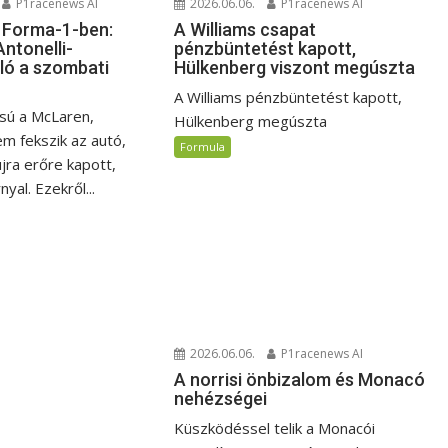
2026.06.06.
P1racenews AI
P1racenews AI
A Williams csapat
a Forma-1-ben:
pénzbüntetést kapott,
Antonelli-
Hülkenberg viszont megúszta
ló a szombati
A Williams pénzbüntetést kapott,
ssú a McLaren,
Hülkenberg megúszta
em fekszik az autó,
Formula
jra erőre kapott,
nyal. Ezekről...
2026.06.06.
P1racenews AI
A norrisi önbizalom és Monacó
nehézségei
Küszködéssel telik a Monacói