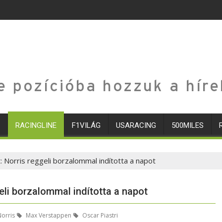
e pozícióba hozzuk a híre
RACINGLINE
F1VILÁG
USARACING
500MILES
 Norris reggeli borzalommal indította a napot
eli borzalommal indította a napot
orris
Max Verstappen
Oscar Piastri