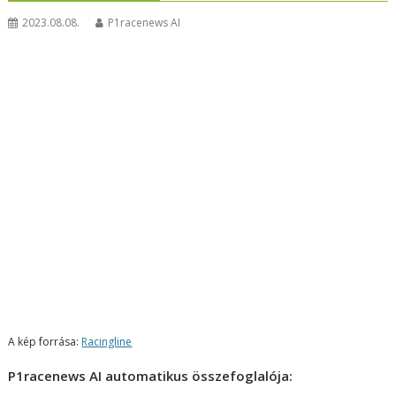
2023.08.08.
P1racenews AI
A kép forrása:
Racingline
P1racenews AI automatikus összefoglalója: