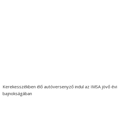
Kerekesszékben élő autóversenyző indul az IMSA jövő évi
bajnokságában