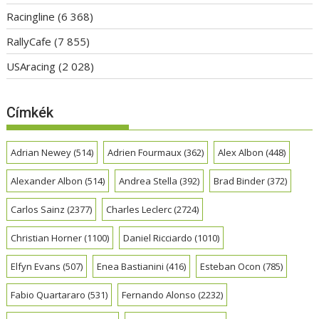
Racingline
(6 368)
RallyCafe
(7 855)
USAracing
(2 028)
Címkék
Adrian Newey
(514)
Adrien Fourmaux
(362)
Alex Albon
(448)
Alexander Albon
(514)
Andrea Stella
(392)
Brad Binder
(372)
Carlos Sainz
(2377)
Charles Leclerc
(2724)
Christian Horner
(1100)
Daniel Ricciardo
(1010)
Elfyn Evans
(507)
Enea Bastianini
(416)
Esteban Ocon
(785)
Fabio Quartararo
(531)
Fernando Alonso
(2232)