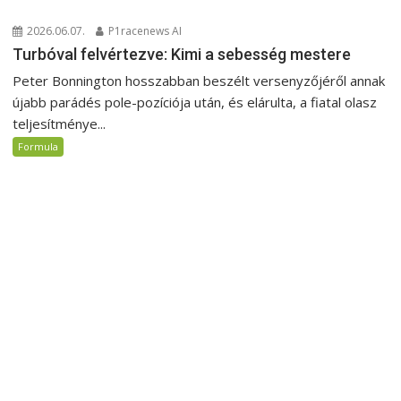
2026.06.07.
P1racenews AI
Turbóval felvértezve: Kimi a sebesség mestere
Peter Bonnington hosszabban beszélt versenyzőjéről annak
újabb parádés pole-pozíciója után, és elárulta, a fiatal olasz
teljesítménye...
Formula