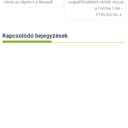
navigáció
tenni az Alpine-t a Renault
csapatfőnökként térhet vissza
a Forma-1-be –
F1VILÁG.HU
Kapcsolódó bejegyzések