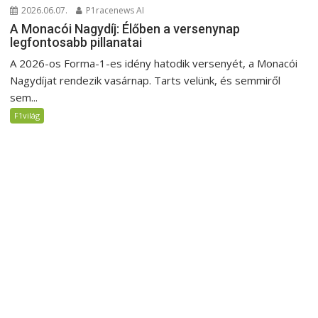
2026.06.07.
P1racenews AI
A Monacói Nagydíj: Élőben a versenynap
legfontosabb pillanatai
A 2026-os Forma-1-es idény hatodik versenyét, a Monacói
Nagydíjat rendezik vasárnap. Tarts velünk, és semmiről
sem...
F1világ