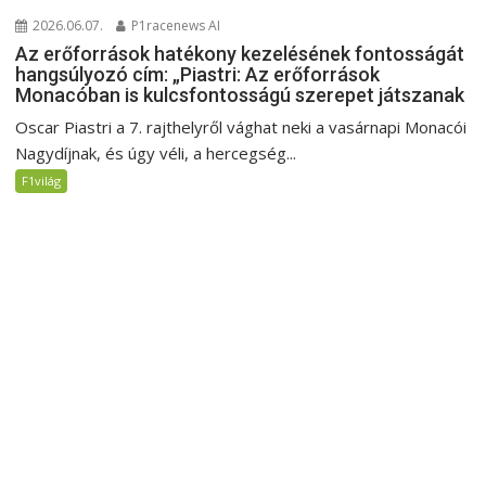
2026.06.07.
P1racenews AI
Az erőforrások hatékony kezelésének fontosságát
hangsúlyozó cím: „Piastri: Az erőforrások
Monacóban is kulcsfontosságú szerepet játszanak
Oscar Piastri a 7. rajthelyről vághat neki a vasárnapi Monacói
Nagydíjnak, és úgy véli, a hercegség...
F1világ