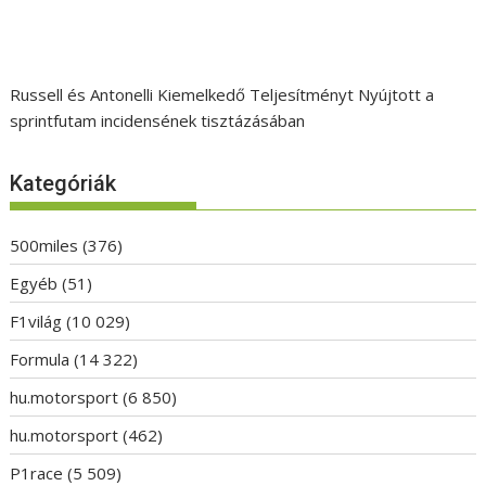
Russell és Antonelli Kiemelkedő Teljesítményt Nyújtott a
sprintfutam incidensének tisztázásában
Kategóriák
500miles
(376)
Egyéb
(51)
F1világ
(10 029)
Formula
(14 322)
hu.motorsport
(6 850)
hu.motorsport
(462)
P1race
(5 509)