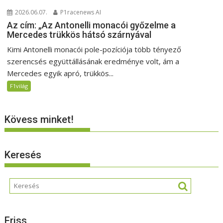
2026.06.07.
P1racenews AI
Az cím: „Az Antonelli monacói győzelme a
Mercedes trükkös hátsó szárnyával
Kimi Antonelli monacói pole-pozíciója több tényező
szerencsés együttállásának eredménye volt, ám a
Mercedes egyik apró, trükkös...
F1világ
Kövess minket!
Keresés
Friss