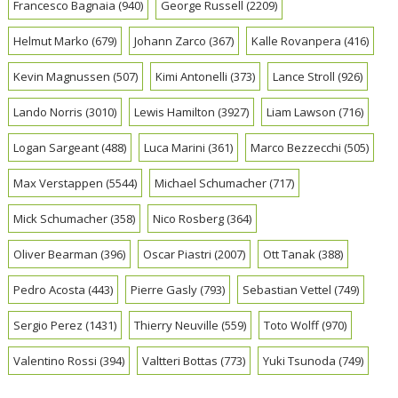
Francesco Bagnaia
(940)
George Russell
(2209)
Helmut Marko
(679)
Johann Zarco
(367)
Kalle Rovanpera
(416)
Kevin Magnussen
(507)
Kimi Antonelli
(373)
Lance Stroll
(926)
Lando Norris
(3010)
Lewis Hamilton
(3927)
Liam Lawson
(716)
Logan Sargeant
(488)
Luca Marini
(361)
Marco Bezzecchi
(505)
Max Verstappen
(5544)
Michael Schumacher
(717)
Mick Schumacher
(358)
Nico Rosberg
(364)
Oliver Bearman
(396)
Oscar Piastri
(2007)
Ott Tanak
(388)
Pedro Acosta
(443)
Pierre Gasly
(793)
Sebastian Vettel
(749)
Sergio Perez
(1431)
Thierry Neuville
(559)
Toto Wolff
(970)
Valentino Rossi
(394)
Valtteri Bottas
(773)
Yuki Tsunoda
(749)