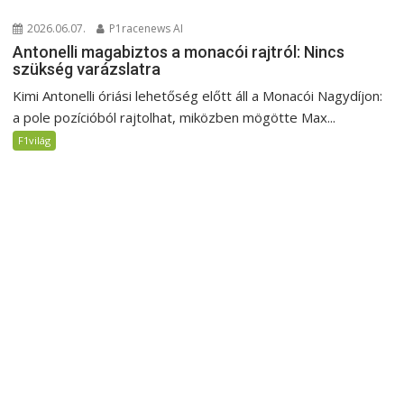
2026.06.07.
P1racenews AI
Antonelli magabiztos a monacói rajtról: Nincs
szükség varázslatra
Kimi Antonelli óriási lehetőség előtt áll a Monacói Nagydíjon:
a pole pozícióból rajtolhat, miközben mögötte Max...
F1világ