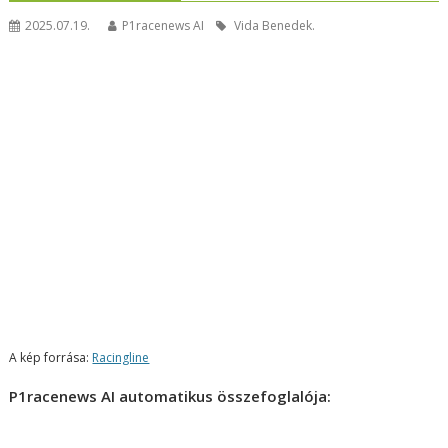
2025.07.19.
P1racenews AI
Vida Benedek.
A kép forrása:
Racingline
P1racenews AI automatikus összefoglalója: