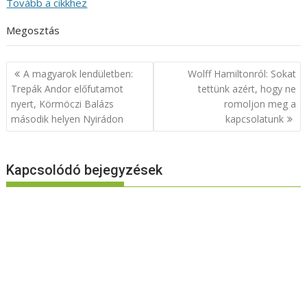
Tovább a cikkhez
Megosztás
Bejegyzés
A magyarok lendületben:
Wolff Hamiltonról: Sokat
navigáció
Trepák Andor előfutamot
tettünk azért, hogy ne
nyert, Körmöczi Balázs
romoljon meg a
második helyen Nyirádon
kapcsolatunk
Kapcsolódó bejegyzések