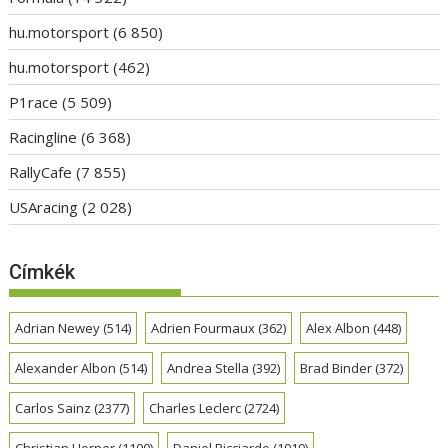
hu.motorsport
(6 850)
hu.motorsport
(462)
P1race
(5 509)
Racingline
(6 368)
RallyCafe
(7 855)
USAracing
(2 028)
Címkék
Adrian Newey
(514)
Adrien Fourmaux
(362)
Alex Albon
(448)
Alexander Albon
(514)
Andrea Stella
(392)
Brad Binder
(372)
Carlos Sainz
(2377)
Charles Leclerc
(2724)
Christian Horner
(1100)
Daniel Ricciardo
(1010)