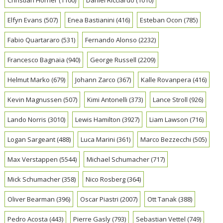
Elfyn Evans
(507)
Enea Bastianini
(416)
Esteban Ocon
(785)
Fabio Quartararo
(531)
Fernando Alonso
(2232)
Francesco Bagnaia
(940)
George Russell
(2209)
Helmut Marko
(679)
Johann Zarco
(367)
Kalle Rovanpera
(416)
Kevin Magnussen
(507)
Kimi Antonelli
(373)
Lance Stroll
(926)
Lando Norris
(3010)
Lewis Hamilton
(3927)
Liam Lawson
(716)
Logan Sargeant
(488)
Luca Marini
(361)
Marco Bezzecchi
(505)
Max Verstappen
(5544)
Michael Schumacher
(717)
Mick Schumacher
(358)
Nico Rosberg
(364)
Oliver Bearman
(396)
Oscar Piastri
(2007)
Ott Tanak
(388)
Pedro Acosta
(443)
Pierre Gasly
(793)
Sebastian Vettel
(749)