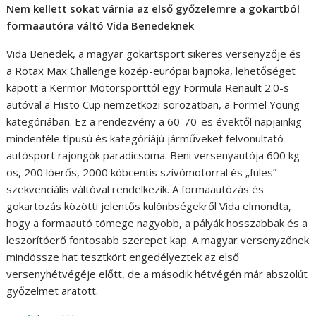
Nem kellett sokat várnia az első győzelemre a gokartból
formaautóra váltó Vida Benedeknek
Vida Benedek, a magyar gokartsport sikeres versenyzője és
a Rotax Max Challenge közép-európai bajnoka, lehetőséget
kapott a Kermor Motorsporttól egy Formula Renault 2.0-s
autóval a Histo Cup nemzetközi sorozatban, a Formel Young
kategóriában. Ez a rendezvény a 60-70-es évektől napjainkig
mindenféle típusú és kategóriájú járműveket felvonultató
autósport rajongók paradicsoma. Beni versenyautója 600 kg-
os, 200 lóerős, 2000 köbcentis szívómotorral és „füles”
szekvenciális váltóval rendelkezik. A formaautózás és
gokartozás közötti jelentős különbségekről Vida elmondta,
hogy a formaautó tömege nagyobb, a pályák hosszabbak és a
leszorítóerő fontosabb szerepet kap. A magyar versenyzőnek
mindössze hat tesztkört engedélyeztek az első
versenyhétvégéje előtt, de a második hétvégén már abszolút
győzelmet aratott.