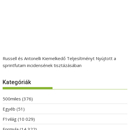
Russell és Antonelli Kiemelkedő Teljesítményt Nyújtott a
sprintfutam incidensének tisztázásában
Kategóriák
500miles
(376)
Egyéb
(51)
F1világ
(10 029)
Formula
(14 322)