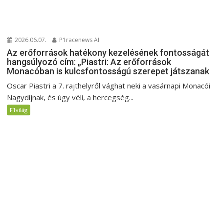
2026.06.07.
P1racenews AI
Az erőforrások hatékony kezelésének fontosságát
hangsúlyozó cím: „Piastri: Az erőforrások
Monacóban is kulcsfontosságú szerepet játszanak
Oscar Piastri a 7. rajthelyről vághat neki a vasárnapi Monacói
Nagydíjnak, és úgy véli, a hercegség...
F1világ