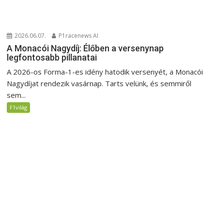
2026.06.07.
P1racenews AI
A Monacói Nagydíj: Élőben a versenynap
legfontosabb pillanatai
A 2026-os Forma-1-es idény hatodik versenyét, a Monacói
Nagydíjat rendezik vasárnap. Tarts velünk, és semmiről
sem...
F1világ