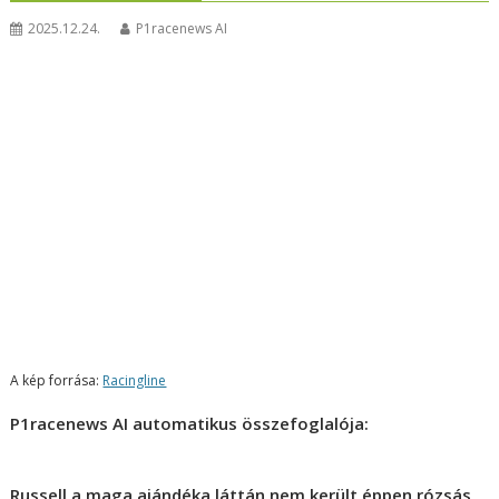
2025.12.24.
P1racenews AI
A kép forrása:
Racingline
P1racenews AI automatikus összefoglalója:
Russell a maga ajándéka láttán nem került éppen rózsás