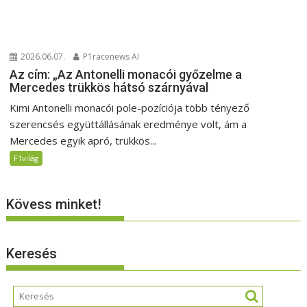
2026.06.07.
P1racenews AI
Az cím: „Az Antonelli monacói győzelme a
Mercedes trükkös hátsó szárnyával
Kimi Antonelli monacói pole-pozíciója több tényező
szerencsés együttállásának eredménye volt, ám a
Mercedes egyik apró, trükkös...
F1világ
Kövess minket!
Keresés