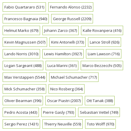
Fabio Quartararo
(531)
Fernando Alonso
(2232)
Francesco Bagnaia
(940)
George Russell
(2209)
Helmut Marko
(679)
Johann Zarco
(367)
Kalle Rovanpera
(416)
Kevin Magnussen
(507)
Kimi Antonelli
(373)
Lance Stroll
(926)
Lando Norris
(3010)
Lewis Hamilton
(3927)
Liam Lawson
(716)
Logan Sargeant
(488)
Luca Marini
(361)
Marco Bezzecchi
(505)
Max Verstappen
(5544)
Michael Schumacher
(717)
Mick Schumacher
(358)
Nico Rosberg
(364)
Oliver Bearman
(396)
Oscar Piastri
(2007)
Ott Tanak
(388)
Pedro Acosta
(443)
Pierre Gasly
(793)
Sebastian Vettel
(749)
Sergio Perez
(1431)
Thierry Neuville
(559)
Toto Wolff
(970)