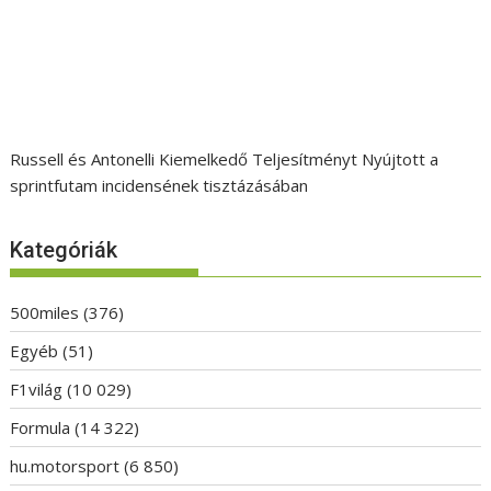
Russell és Antonelli Kiemelkedő Teljesítményt Nyújtott a
sprintfutam incidensének tisztázásában
Kategóriák
500miles
(376)
Egyéb
(51)
F1világ
(10 029)
Formula
(14 322)
hu.motorsport
(6 850)