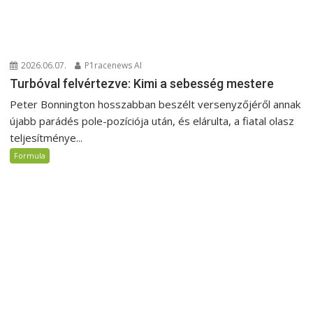
2026.06.07.
P1racenews AI
Turbóval felvértezve: Kimi a sebesség mestere
Peter Bonnington hosszabban beszélt versenyzőjéről annak
újabb parádés pole-pozíciója után, és elárulta, a fiatal olasz
teljesítménye...
Formula