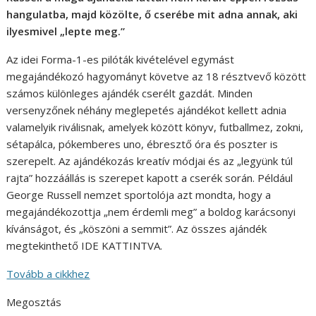
hangulatba, majd közölte, ő cserébe mit adna annak, aki
ilyesmivel „lepte meg.”
Az idei Forma-1-es pilóták kivételével egymást
megajándékozó hagyományt követve az 18 résztvevő között
számos különleges ajándék cserélt gazdát. Minden
versenyzőnek néhány meglepetés ajándékot kellett adnia
valamelyik riválisnak, amelyek között könyv, futballmez, zokni,
sétapálca, pókemberes uno, ébresztő óra és poszter is
szerepelt. Az ajándékozás kreatív módjai és az „legyünk túl
rajta” hozzáállás is szerepet kapott a cserék során. Például
George Russell nemzet sportolója azt mondta, hogy a
megajándékozottja „nem érdemli meg” a boldog karácsonyi
kívánságot, és „köszöni a semmit”. Az összes ajándék
megtekinthető IDE KATTINTVA.
Tovább a cikkhez
Megosztás