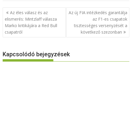
Bejegyzés
Az éles válasz és az
Az új FIA intézkedés garantálja
navigáció
elismerés: Mintzlaff válasza
az F1-es csapatok
Marko kritikájára a Red Bull
tisztességes versenyzését a
csapatról
következő szezonban
Kapcsolódó bejegyzések