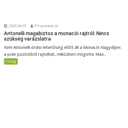
2026.06.07.
P1racenews AI
Antonelli magabiztos a monacói rajtról: Nincs
szükség varázslatra
Kimi Antonelli óriási lehetőség előtt áll a Monacói Nagydíjon:
a pole pozícióból rajtolhat, miközben mögötte Max...
F1világ