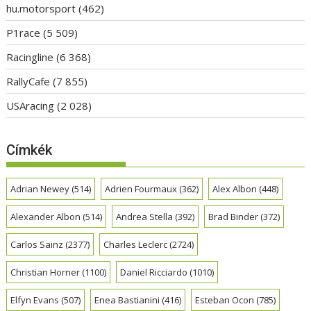
hu.motorsport
(462)
P1race
(5 509)
Racingline
(6 368)
RallyCafe
(7 855)
USAracing
(2 028)
Címkék
Adrian Newey
(514)
Adrien Fourmaux
(362)
Alex Albon
(448)
Alexander Albon
(514)
Andrea Stella
(392)
Brad Binder
(372)
Carlos Sainz
(2377)
Charles Leclerc
(2724)
Christian Horner
(1100)
Daniel Ricciardo
(1010)
Elfyn Evans
(507)
Enea Bastianini
(416)
Esteban Ocon
(785)