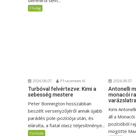
semmiről sem...
F1világ
2026.06.07.
P1racenews AI
2026.06.07.
Turbóval felvértezve: Kimi a
Antonelli 
sebesség mestere
monacói ra
varázslatr
Peter Bonnington hosszabban
Kimi Antonell
beszélt versenyzőjéről annak újabb
áll a Monacói
parádés pole-pozíciója után, és
pozícióból ra
elárulta, a fiatal olasz teljesítménye...
mögötte Max.
Formula