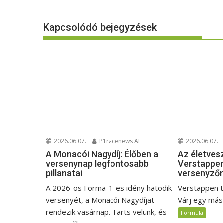
Kapcsolódó bejegyzések
2026.06.07.
2026.06.07.
P1racenews AI
Az életves
A Monacói Nagydíj: Élőben a
Verstappen
versenynap legfontosabb
versenyző
pillanatai
Verstappen t
A 2026-os Forma-1-es idény hatodik
Várj egy máso
versenyét, a Monacói Nagydíjat
rendezik vasárnap. Tarts velünk, és
Formula