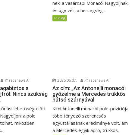
neki a vasárnapi Monacói Nagydíjnak,
és úgy véli, a hercegség...
F1világ
P1racenews AI
2026.06.07.
P1racenews AI
magabiztos a
Az cím: „Az Antonelli monacói
jtról: Nincs szükség
győzelme a Mercedes trükkös
a
hátsó szárnyával
i óriási lehetőség előtt
Kimi Antonelli monacói pole-pozíciója
 Nagydíjon: a pole
több tényező szerencsés
jtolhat, miközben
együttállásának eredménye volt, ám
..
a Mercedes egyik apró, trükkös...