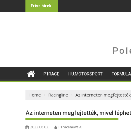
Skip
Friss hírek:
to
content
Pol
P1RACE
HU.MOTORSPORT
FORMULA
Home
Racingline
Az interneten megfejtették,
Az interneten megfejtették, mivel léphet
2023.08.03.
P1racenews AI