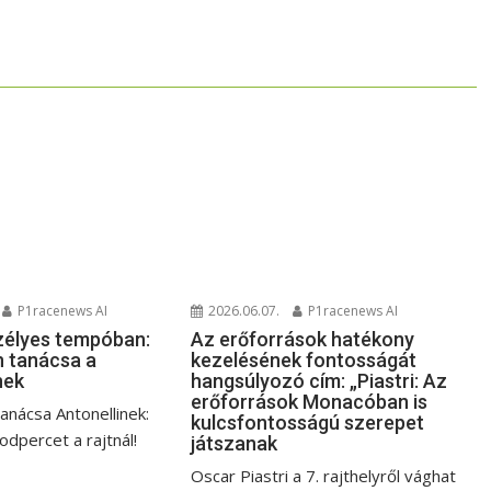
P1racenews AI
2026.06.07.
P1racenews AI
zélyes tempóban:
Az erőforrások hatékony
 tanácsa a
kezelésének fontosságát
nek
hangsúlyozó cím: „Piastri: Az
erőforrások Monacóban is
anácsa Antonellinek:
kulcsfontosságú szerepet
dpercet a rajtnál!
játszanak
Oscar Piastri a 7. rajthelyről vághat