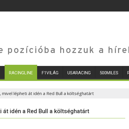
e pozícióba hozzuk a híre
RACINGLINE
F1VILÁG
USARACING
500MILES
 mivel lépheti át idén a Red Bull a költséghatárt
i át idén a Red Bull a költséghatárt