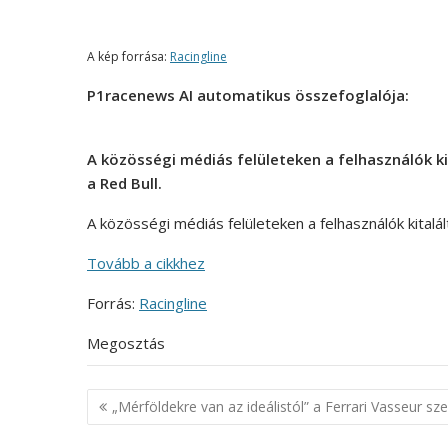
A kép forrása:
Racingline
P1racenews AI automatikus összefoglalója:
A közösségi médiás felületeken a felhasználók ki
a Red Bull.
A közösségi médiás felületeken a felhasználók kitalál
Tovább a cikkhez
Forrás:
Racingline
Megosztás
Bejegyzés
„Mérföldekre van az ideálistól” a Ferrari Vasseur sze
navigáció