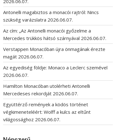
2026.06.07.
Antonelli magabiztos a monacói rajtról: Nincs
szükség varázslatra
2026.06.07.
Az cím: „Az Antonelli monacói győzelme a
Mercedes trükkös hátsó szárnyával
2026.06.07.
Verstappen Monacóban újra önmagának érezte
magát
2026.06.07.
Az egyediség földje: Monaco a Leclerc szemével
2026.06.07.
Hamilton Monacóban utolérheti Antonelli
Mercedeses rekordját
2026.06.07.
Együttérző remények a ködös történet
végkimeneteléért: Wolff a kulcs az eltűnt
világossághoz
2026.06.07.
Népszerű