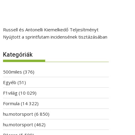
Russell és Antonelli Kiemelkedő Teljesítményt
Nyújtott a sprintfutam incidensének tisztázásában
Kategóriák
500miles
(376)
Egyéb
(51)
F1világ
(10 029)
Formula
(14 322)
hu.motorsport
(6 850)
hu.motorsport
(462)
P1race
(5 509)