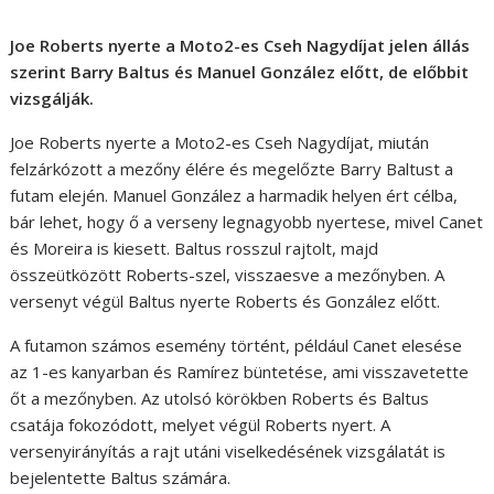
Joe Roberts nyerte a Moto2-es Cseh Nagydíjat jelen állás
szerint Barry Baltus és Manuel González előtt, de előbbit
vizsgálják.
Joe Roberts nyerte a Moto2-es Cseh Nagydíjat, miután
felzárkózott a mezőny élére és megelőzte Barry Baltust a
futam elején. Manuel González a harmadik helyen ért célba,
bár lehet, hogy ő a verseny legnagyobb nyertese, mivel Canet
és Moreira is kiesett. Baltus rosszul rajtolt, majd
összeütközött Roberts-szel, visszaesve a mezőnyben. A
versenyt végül Baltus nyerte Roberts és González előtt.
A futamon számos esemény történt, például Canet elesése
az 1-es kanyarban és Ramírez büntetése, ami visszavetette
őt a mezőnyben. Az utolsó körökben Roberts és Baltus
csatája fokozódott, melyet végül Roberts nyert. A
versenyirányítás a rajt utáni viselkedésének vizsgálatát is
bejelentette Baltus számára.