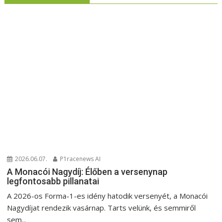
2026.06.07.
P1racenews AI
A Monacói Nagydíj: Élőben a versenynap
legfontosabb pillanatai
A 2026-os Forma-1-es idény hatodik versenyét, a Monacói
Nagydíjat rendezik vasárnap. Tarts velünk, és semmiről
sem...