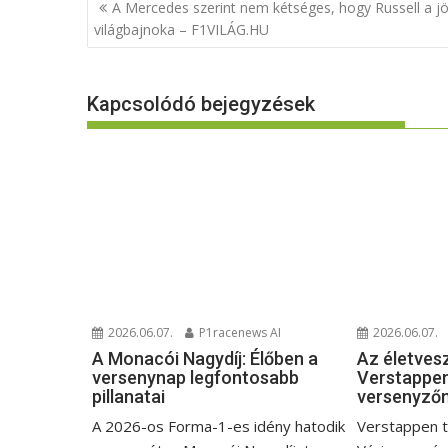
Bejegyzés
A Mercedes szerint nem kétséges, hogy Russell a j
navigáció
világbajnoka – F1VILÁG.HU
Kapcsolódó bejegyzések
2026.06.07.
2026.06.07.
P1racenews AI
Az életves
A Monacói Nagydíj: Élőben a
Verstappen
versenynap legfontosabb
versenyző
pillanatai
Verstappen t
A 2026-os Forma-1-es idény hatodik