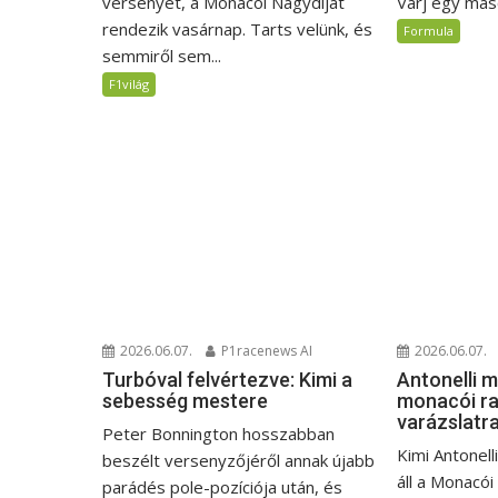
Várj egy máso
versenyét, a Monacói Nagydíjat
rendezik vasárnap. Tarts velünk, és
Formula
semmiről sem...
F1világ
2026.06.07.
P1racenews AI
2026.06.07.
Turbóval felvértezve: Kimi a
Antonelli 
sebesség mestere
monacói ra
varázslatr
Peter Bonnington hosszabban
Kimi Antonell
beszélt versenyzőjéről annak újabb
áll a Monacói
parádés pole-pozíciója után, és