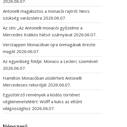
2026.06.07.
Antonelli magabiztos a monacói rajtról: Nincs
szükség varázslatra
2026.06.07.
Az cím: „Az Antonelli monacói győzelme a
Mercedes trükkös hátsó szárnyával
2026.06.07.
Verstappen Monacóban újra önmagának érezte
magát
2026.06.07.
Az egyediség földje: Monaco a Leclerc szemével
2026.06.07.
Hamilton Monacóban utolérheti Antonelli
Mercedeses rekordját
2026.06.07.
Együttérző remények a ködös történet
végkimeneteléért: Wolff a kulcs az eltűnt
világossághoz
2026.06.07.
Népszerű