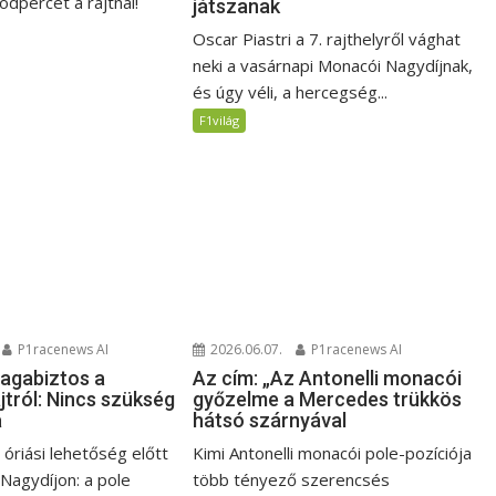
dpercet a rajtnál!
játszanak
Oscar Piastri a 7. rajthelyről vághat
neki a vasárnapi Monacói Nagydíjnak,
és úgy véli, a hercegség...
F1világ
P1racenews AI
2026.06.07.
P1racenews AI
magabiztos a
Az cím: „Az Antonelli monacói
jtról: Nincs szükség
győzelme a Mercedes trükkös
a
hátsó szárnyával
i óriási lehetőség előtt
Kimi Antonelli monacói pole-pozíciója
 Nagydíjon: a pole
több tényező szerencsés