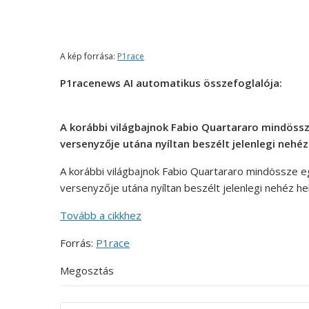
A kép forrása:
P1race
P1racenews AI automatikus összefoglalója:
A korábbi világbajnok Fabio Quartararo mindössz
versenyzője utána nyíltan beszélt jelenlegi nehéz
A korábbi világbajnok Fabio Quartararo mindössze e
versenyzője utána nyíltan beszélt jelenlegi nehéz he
Tovább a cikkhez
Forrás:
P1race
Megosztás