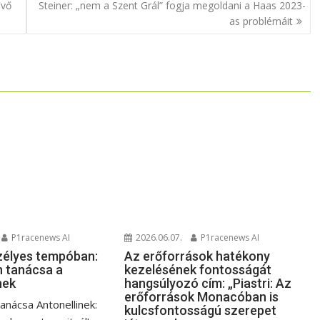
övő
Steiner: „nem a Szent Grál” fogja megoldani a Haas 2023-
as problémáit
P1racenews AI
2026.06.07.
P1racenews AI
zélyes tempóban:
Az erőforrások hatékony
 tanácsa a
kezelésének fontosságát
nek
hangsúlyozó cím: „Piastri: Az
erőforrások Monacóban is
anácsa Antonellinek:
kulcsfontosságú szerepet