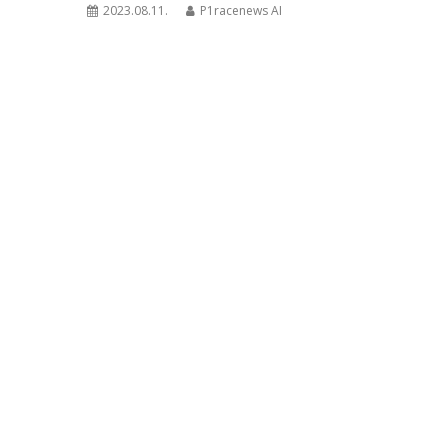
2023.08.11.
P1racenews AI