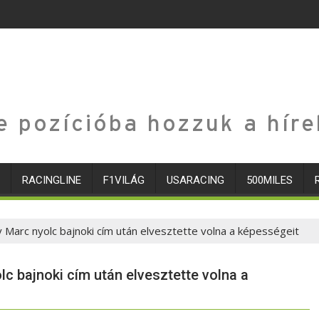
e pozícióba hozzuk a híre
RACINGLINE
F1VILÁG
USARACING
500MILES
Marc nyolc bajnoki cím után elvesztette volna a képességeit
c bajnoki cím után elvesztette volna a