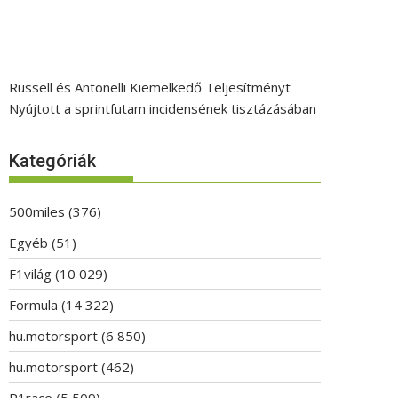
Russell és Antonelli Kiemelkedő Teljesítményt
Nyújtott a sprintfutam incidensének tisztázásában
Kategóriák
500miles
(376)
Egyéb
(51)
F1világ
(10 029)
Formula
(14 322)
hu.motorsport
(6 850)
hu.motorsport
(462)
P1race
(5 509)