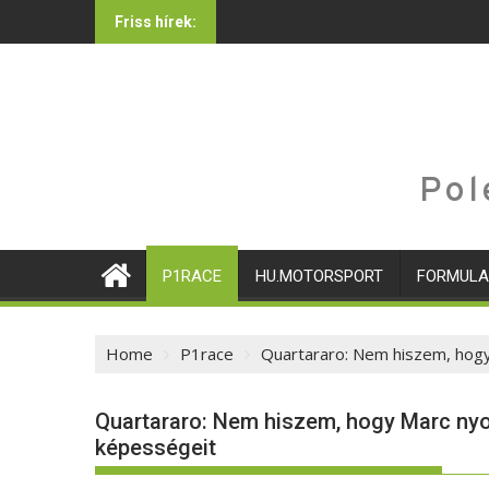
Skip
Friss hírek:
to
content
Pol
P1RACE
HU.MOTORSPORT
FORMULA
Home
P1race
Quartararo: Nem hiszem, hogy 
Quartararo: Nem hiszem, hogy Marc nyol
képességeit