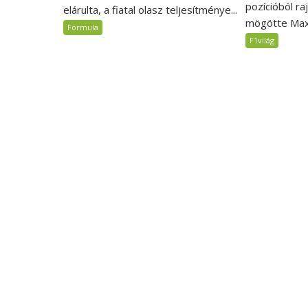
pozícióból ra
elárulta, a fiatal olasz teljesítménye...
mögötte Max.
Formula
F1világ