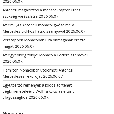
2026.06.07.
Antonelli magabiztos a monacói rajtról: Nincs
szükség varázslatra
2026.06.07.
Az cím: „Az Antonelli monacói győzelme a
Mercedes trükkös hátsó szárnyával
2026.06.07.
Verstappen Monacóban újra önmagának érezte
magát
2026.06.07.
Az egyediség földje: Monaco a Leclerc szemével
2026.06.07.
Hamilton Monacóban utolérheti Antonelli
Mercedeses rekordját
2026.06.07.
Együttérző remények a ködös történet
végkimeneteléért: Wolff a kulcs az eltűnt
világossághoz
2026.06.07.
Népszerű