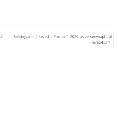
ár!
Bréking: megérkezett a Forma–1 2026-os versenynaptára!
– hivatalos