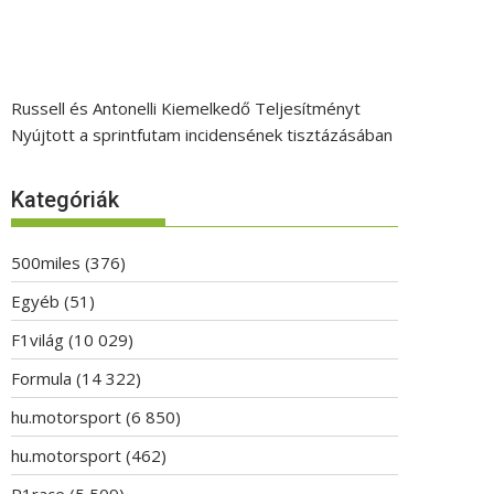
Russell és Antonelli Kiemelkedő Teljesítményt
Nyújtott a sprintfutam incidensének tisztázásában
Kategóriák
500miles
(376)
Egyéb
(51)
F1világ
(10 029)
Formula
(14 322)
hu.motorsport
(6 850)
hu.motorsport
(462)
P1race
(5 509)