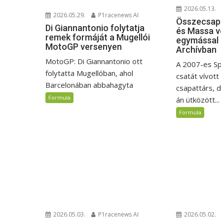
2026.05.13.
2026.05.29.
P1racenews AI
Összecsapá
Di Giannantonio folytatja
és Massa v
remek formáját a Mugellói
egymással 
MotoGP versenyen
Archívban
MotoGP: Di Giannantonio ott
A 2007-es S
folytatta Mugellóban, ahol
csatát vívott
Barcelonában abbahagyta
csapattárs, 
Formula
án ütközött...
Formula
2026.05.03.
P1racenews AI
2026.05.02.