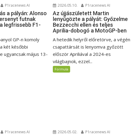
P1racenews AI
2026.05.10.
P1racenews AI
s a pályán: Alonso
Az újjászületett Martin
ersenyt futnak
lenyűgözte a pályát: Győzelme
a legfrissebb F1-
Bezzecchi ellen és teljes
Aprilia-dobogó a MotoGP-ben
panyol GP-n komoly
A hetedik helyről előretörve, a végén
 a két későbbi
csapattársát is lenyomva győzött
de ugyancsak május 13-
először Apriliával a 2024-es
világbajnok, ezzel...
Formula
P1racenews AI
2026.05.02.
P1racenews AI