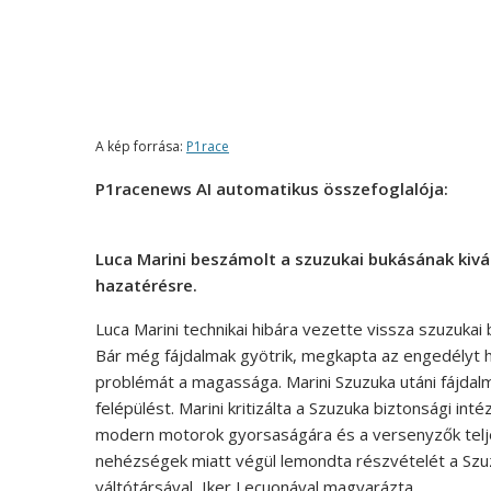
A kép forrása:
P1race
P1racenews AI automatikus összefoglalója:
Luca Marini beszámolt a szuzukai bukásának kivál
hazatérésre.
Luca Marini technikai hibára vezette vissza szuzukai 
Bár még fájdalmak gyötrik, megkapta az engedélyt h
problémát a magassága. Marini Szuzuka utáni fájda
felépülést. Marini kritizálta a Szuzuka biztonsági int
modern motorok gyorsaságára és a versenyzők telj
nehézségek miatt végül lemondta részvételét a Sz
váltótársával, Iker Lecuonával magyarázta.