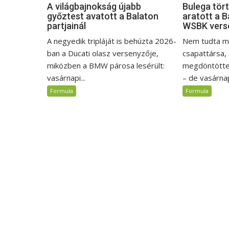
A világbajnokság újabb
Bulega tör
győztest avatott a Balaton
aratott a 
partjainál
WSBK vers
A negyedik tripláját is behúzta 2026-
Nem tudta m
ban a Ducati olasz versenyzője,
csapattársa, 
miközben a BMW párosa lesérült:
megdöntötte 
vasárnapi...
– de vasárnap
Formula
Formula