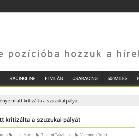
e pozícióba hozzuk a híre
RACINGLINE
F1VILÁG
USARACING
500MILES
nye miatt kritizálta a szuzukai pályát
 kritizálta a szuzukai pályát
uona
Luca Marini
Takumi Takahashi.
Valentino Rossi