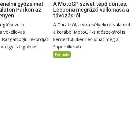
ténelmi győzelmet
A MotoGP szívet tépő döntés:
Balaton Parkon az
Lecuona megrázó vallomása a
enyen
távozásról
egfékezni a
A Ducatiról, a vb-esélyekről, valamint
a vb-éllovas
a korábbi MotoGP-s időszakáról is
Razgatlioglu rekordját
kérdeztük Iker Lecuonát még a
ra így is izgalmas...
Superbike-vb...
Formula