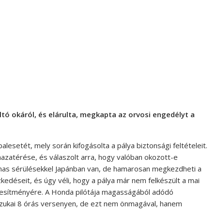
tó okáról, és elárulta, megkapta az orvosi engedélyt a
balesetét, mely során kifogásolta a pálya biztonsági feltételeit.
azatérése, és válaszolt arra, hogy valóban okozott-e
lmas sérülésekkel Japánban van, de hamarosan megkezdheti a
ézkedéseit, és úgy véli, hogy a pálya már nem felkészült a mai
esítményére. A Honda pilótája magasságából adódó
uzukai 8 órás versenyen, de ezt nem önmagával, hanem