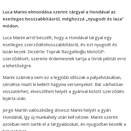
Luca Marini elmondása szerint tárgyal a Hondával az
esetleges hosszabbításról, méghozzá „nyugodt és laza”
módon.
Luca Marini arról beszélt, hogy a Hondával tárgyal egy
esetleges szerződéshosszabbításról, és ezt nyugodt és
lazán kezeli. Dicsérte Toprak Razgatlıoğlu MotoGP-
szerződését, szerinte érdemesnek tartja a török pilótát erre
a lehetőségre.
Marini számára nem ez a legjobb időszak a pályafutásában,
sérülése miatt ki kellett hagynia versenyeket. Bár várhatóan
visszatérhet, elveszítheti helyét a gyárival kötött szerződés
lejárta után.
Jorge Martín valószínűleg átveszi Marini helyét a gyári
Hondánál, így új munkahely után kell néznie. Marini szerint
azonban nem sietik el a tárgyalásokat, és nyugodtan kezelik a