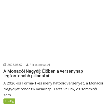
2026.06.07.
P1racenews AI
A Monacói Nagydíj: Élőben a versenynap
legfontosabb pillanatai
A 2026-os Forma-1-es idény hatodik versenyét, a Monacói
Nagydíjat rendezik vasárnap. Tarts velünk, és semmiről
sem...
F1világ