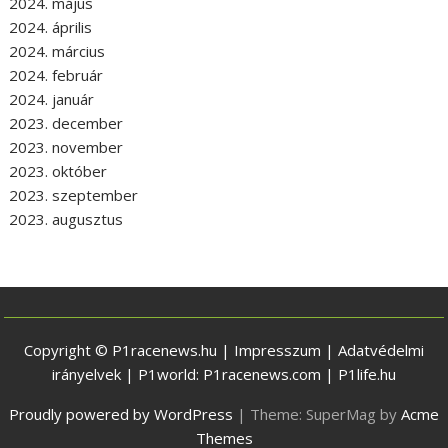
2024. május
2024. április
2024. március
2024. február
2024. január
2023. december
2023. november
2023. október
2023. szeptember
2023. augusztus
Copyright © P1racenews.hu |
Impresszum
|
Adatvédelmi
irányelvek
| P1world:
P1racenews.com
|
P1life.hu
Proudly powered by WordPress
|
Theme: SuperMag by
Acme
Themes