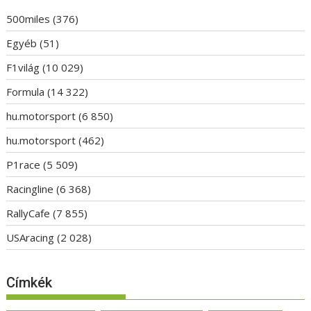
500miles
(376)
Egyéb
(51)
F1világ
(10 029)
Formula
(14 322)
hu.motorsport
(6 850)
hu.motorsport
(462)
P1race
(5 509)
Racingline
(6 368)
RallyCafe
(7 855)
USAracing
(2 028)
Címkék