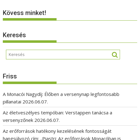
Kövess minket!
Keresés
Friss
A Monacói Nagydíj: Élőben a versenynap legfontosabb
pillanatai
2026.06.07.
Az életveszélyes tempóban: Verstappen tanácsa a
versenyzőnek
2026.06.07.
Az erőforrások hatékony kezelésének fontosságát
hangsúlyozó cím: „Piastri: Az erőforrások Monacóban is