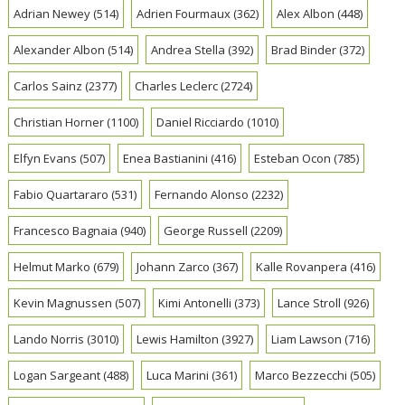
Adrian Newey
(514)
Adrien Fourmaux
(362)
Alex Albon
(448)
Alexander Albon
(514)
Andrea Stella
(392)
Brad Binder
(372)
Carlos Sainz
(2377)
Charles Leclerc
(2724)
Christian Horner
(1100)
Daniel Ricciardo
(1010)
Elfyn Evans
(507)
Enea Bastianini
(416)
Esteban Ocon
(785)
Fabio Quartararo
(531)
Fernando Alonso
(2232)
Francesco Bagnaia
(940)
George Russell
(2209)
Helmut Marko
(679)
Johann Zarco
(367)
Kalle Rovanpera
(416)
Kevin Magnussen
(507)
Kimi Antonelli
(373)
Lance Stroll
(926)
Lando Norris
(3010)
Lewis Hamilton
(3927)
Liam Lawson
(716)
Logan Sargeant
(488)
Luca Marini
(361)
Marco Bezzecchi
(505)