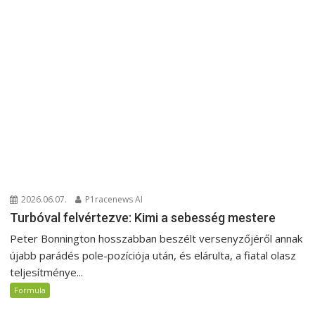
2026.06.07.
P1racenews AI
Turbóval felvértezve: Kimi a sebesség mestere
Peter Bonnington hosszabban beszélt versenyzőjéről annak
újabb parádés pole-pozíciója után, és elárulta, a fiatal olasz
teljesítménye...
Formula