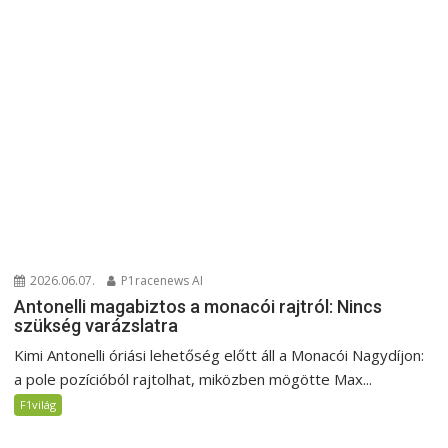
2026.06.07.
P1racenews AI
Antonelli magabiztos a monacói rajtról: Nincs
szükség varázslatra
Kimi Antonelli óriási lehetőség előtt áll a Monacói Nagydíjon:
a pole pozícióból rajtolhat, miközben mögötte Max...
F1világ