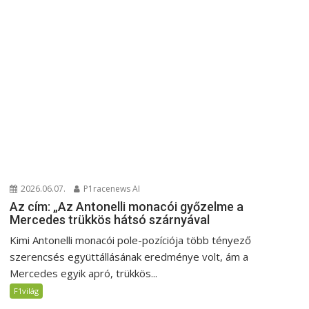
2026.06.07.
P1racenews AI
Az cím: „Az Antonelli monacói győzelme a
Mercedes trükkös hátsó szárnyával
Kimi Antonelli monacói pole-pozíciója több tényező
szerencsés együttállásának eredménye volt, ám a
Mercedes egyik apró, trükkös...
F1világ