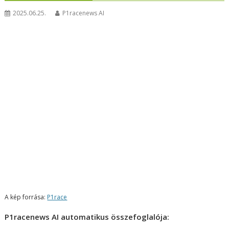
2025.06.25.
P1racenews AI
A kép forrása:
P1race
P1racenews AI automatikus összefoglalója: