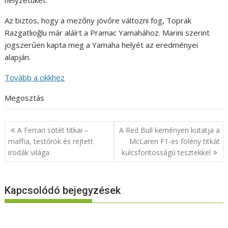
helyzetüket.
Az biztos, hogy a mezőny jövőre változni fog, Toprak
Razgatlıoğlu már aláírt a Pramac Yamahához. Marini szerint
jogszerűen kapta meg a Yamaha helyét az eredményei
alapján.
Tovább a cikkhez
Megosztás
Bejegyzés
A Ferrari sötét titkai –
A Red Bull keményen kutatja a
navigáció
maffia, testőrök és rejtett
McLaren F1-es fölény titkát
irodák világa
kulcsfontosságú tesztekkel
Kapcsolódó bejegyzések