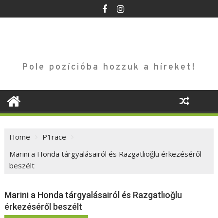
Skip
to
content
Pole pozícióba hozzuk a híreket!
Home
P1race
Marini a Honda tárgyalásairól és Razgatlıoğlu érkezéséről
beszélt
Marini a Honda tárgyalásairól és Razgatlıoğlu
érkezéséről beszélt