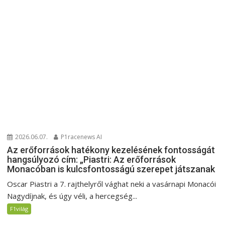
2026.06.07.
P1racenews AI
Az erőforrások hatékony kezelésének fontosságát
hangsúlyozó cím: „Piastri: Az erőforrások
Monacóban is kulcsfontosságú szerepet játszanak
Oscar Piastri a 7. rajthelyről vághat neki a vasárnapi Monacói
Nagydíjnak, és úgy véli, a hercegség...
F1világ