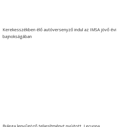
Kerekesszékben élő autóversenyző indul az IMSA jövő évi
bajnokságában
Bulega lenyűgöző teljesítményt nyújtott, Lecuona