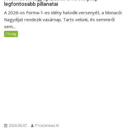
legfontosabb pillanatai
A 2026-os Forma-1-es idény hatodik versenyét, a Monacói
Nagydíjat rendezik vasárnap. Tarts velünk, és semmiről
sem...
F1világ
2026.06.07.
P1racenews AI