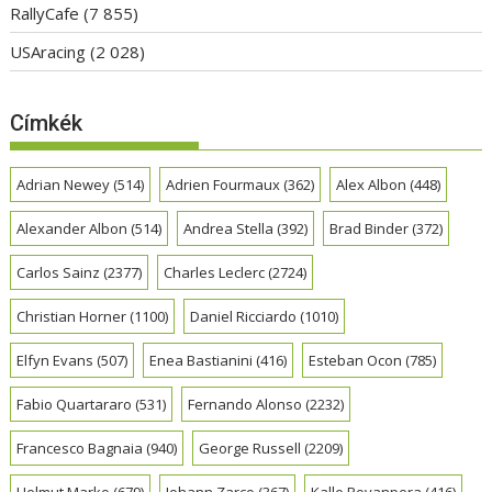
RallyCafe
(7 855)
USAracing
(2 028)
Címkék
Adrian Newey
(514)
Adrien Fourmaux
(362)
Alex Albon
(448)
Alexander Albon
(514)
Andrea Stella
(392)
Brad Binder
(372)
Carlos Sainz
(2377)
Charles Leclerc
(2724)
Christian Horner
(1100)
Daniel Ricciardo
(1010)
Elfyn Evans
(507)
Enea Bastianini
(416)
Esteban Ocon
(785)
Fabio Quartararo
(531)
Fernando Alonso
(2232)
Francesco Bagnaia
(940)
George Russell
(2209)
Helmut Marko
(679)
Johann Zarco
(367)
Kalle Rovanpera
(416)