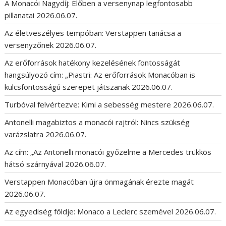
A Monacói Nagydíj: Élőben a versenynap legfontosabb
pillanatai
2026.06.07.
Az életveszélyes tempóban: Verstappen tanácsa a
versenyzőnek
2026.06.07.
Az erőforrások hatékony kezelésének fontosságát
hangsúlyozó cím: „Piastri: Az erőforrások Monacóban is
kulcsfontosságú szerepet játszanak
2026.06.07.
Turbóval felvértezve: Kimi a sebesség mestere
2026.06.07.
Antonelli magabiztos a monacói rajtról: Nincs szükség
varázslatra
2026.06.07.
Az cím: „Az Antonelli monacói győzelme a Mercedes trükkös
hátsó szárnyával
2026.06.07.
Verstappen Monacóban újra önmagának érezte magát
2026.06.07.
Az egyediség földje: Monaco a Leclerc szemével
2026.06.07.