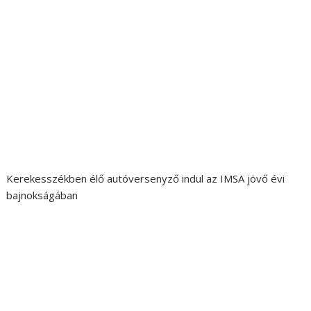
Kerekesszékben élő autóversenyző indul az IMSA jövő évi
bajnokságában