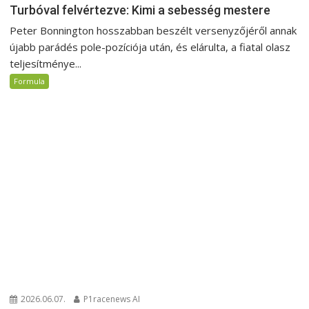
Turbóval felvértezve: Kimi a sebesség mestere
Peter Bonnington hosszabban beszélt versenyzőjéről annak
újabb parádés pole-pozíciója után, és elárulta, a fiatal olasz
teljesítménye...
Formula
2026.06.07.
P1racenews AI