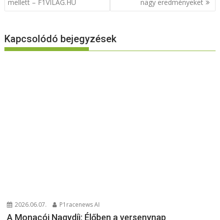
mellett – F1VILÁG.HU
nagy eredményeket
Kapcsolódó bejegyzések
2026.06.07.
P1racenews AI
A Monacói Nagydíj: Élőben a versenynap