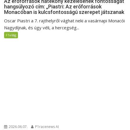
Az erőforrások hatékony kezelésének fontosságát
hangsúlyozó cím: „Piastri: Az erőforrások
Monacóban is kulcsfontosságú szerepet játszanak
Oscar Piastri a 7. rajthelyről vághat neki a vasárnapi Monacói
Nagydíjnak, és úgy véli, a hercegség...
F1világ
2026.06.07.
P1racenews AI