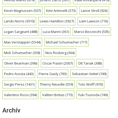
Kevin Magnussen
(507)
Kimi Antonelli
(373)
Lance Stroll
(926)
Lando Norris
(3010)
Lewis Hamilton
(3927)
Liam Lawson
(716)
Logan Sargeant
(488)
Luca Marini
(361)
Marco Bezzecchi
(505)
Max Verstappen
(5544)
Michael Schumacher
(717)
Mick Schumacher
(358)
Nico Rosberg
(364)
Oliver Bearman
(396)
Oscar Piastri
(2007)
Ott Tanak
(388)
Pedro Acosta
(443)
Pierre Gasly
(793)
Sebastian Vettel
(749)
Sergio Perez
(1431)
Thierry Neuville
(559)
Toto Wolff
(970)
Valentino Rossi
(394)
Valtteri Bottas
(773)
Yuki Tsunoda
(749)
Archív