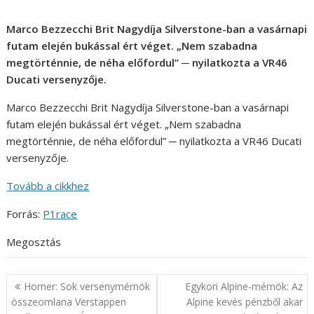
Marco Bezzecchi Brit Nagydíja Silverstone-ban a vasárnapi
futam elején bukással ért véget. „Nem szabadna
megtörténnie, de néha előfordul” ─ nyilatkozta a VR46
Ducati versenyzője.
Marco Bezzecchi Brit Nagydíja Silverstone-ban a vasárnapi
futam elején bukással ért véget. „Nem szabadna
megtörténnie, de néha előfordul” ─ nyilatkozta a VR46 Ducati
versenyzője.
Tovább a cikkhez
Forrás:
P1race
Megosztás
Bejegyzés
Horner: Sok versenymérnök
Egykori Alpine-mérnök: Az
navigáció
összeomlana Verstappen
Alpine kevés pénzből akar