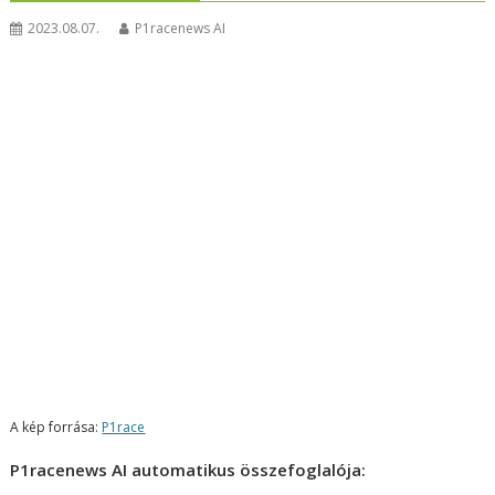
2023.08.07.
P1racenews AI
A kép forrása:
P1race
P1racenews AI automatikus összefoglalója: