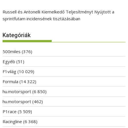
Russell és Antonelli Kiemelkedő Teljesítményt Nyújtott a
sprintfutam incidensének tisztázásában
Kategóriák
500miles
(376)
Egyéb
(51)
F1világ
(10 029)
Formula
(14 322)
hu.motorsport
(6 850)
hu.motorsport
(462)
P1race
(5 509)
Racingline
(6 368)