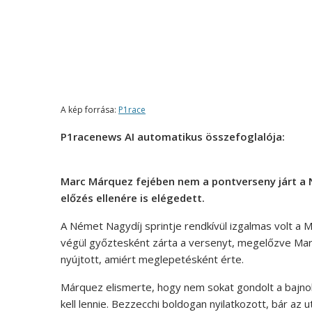
A kép forrása:
P1race
P1racenews AI automatikus összefoglalója:
Marc Márquez fejében nem a pontverseny járt a 
előzés ellenére is elégedett.
A Német Nagydíj sprintje rendkívül izgalmas volt a
végül győztesként zárta a versenyt, megelőzve Marc
nyújtott, amiért meglepetésként érte.
Márquez elismerte, hogy nem sokat gondolt a bajno
kell lennie. Bezzecchi boldogan nyilatkozott, bár az