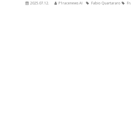
2025.07.12.
P1racenews AI
Fabio Quartararo
Fr