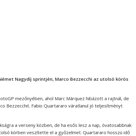
Német Nagydíj sprintjén, Marco Bezzecchi az utolsó körös
 MotoGP mezőnyében, ahol Marc Márquez hibázott a rajtnál, de
o Bezzecchit. Fabio Quartararo váratlanul jó teljesítményt
kságra a verseny közben, de ha esős lesz a nap, óvatosabbnak
 utolsó körben veszítette el a győzelmet. Quartararo hosszú idő