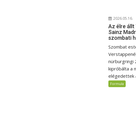
2026.05.16.
Az élre áll
Sainz Madri
szombati h
Szombat esté
Verstappené
nürburgringi 
kipróbálta a 
elégedettek a
Formula