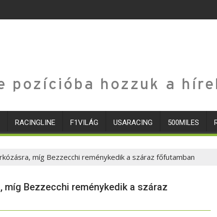
e pozícióba hozzuk a híre
RACINGLINE
F1VILÁG
USARACING
500MILES
árkózásra, míg Bezzecchi reménykedik a száraz főfutamban
, míg Bezzecchi reménykedik a száraz