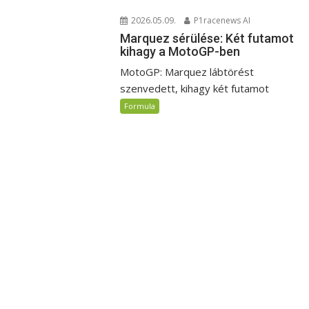
2026.05.09.
P1racenews AI
Marquez sérülése: Két futamot
kihagy a MotoGP-ben
MotoGP: Marquez lábtörést
szenvedett, kihagy két futamot
Formula