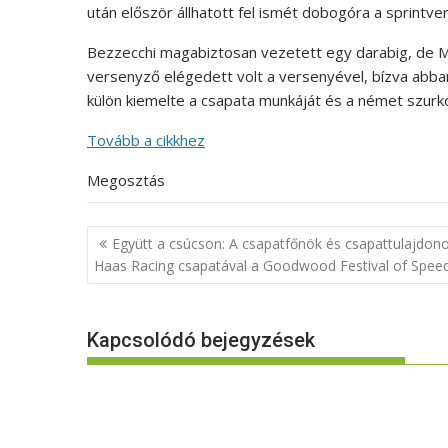
után először állhatott fel ismét dobogóra a sprintve
Bezzecchi magabiztosan vezetett egy darabig, de M
versenyző elégedett volt a versenyével, bízva abb
külön kiemelte a csapata munkáját és a német szurko
Tovább a cikkhez
Megosztás
Bejegyzés
Együtt a csúcson: A csapatfőnök és csapattulajdon
navigáció
Haas Racing csapatával a Goodwood Festival of Spee
Kapcsolódó bejegyzések