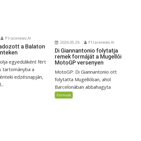
P1racenews AI
2026.05.29.
P1racenews AI
adozott a Balaton
Di Giannantonio folytatja
énteken
remek formáját a Mugellói
lja egyedüliként fért
MotoGP versenyen
s tartományba a
MotoGP: Di Giannantonio ott
énteki edzésnapján,
folytatta Mugellóban, ahol
..
Barcelonában abbahagyta
Formula