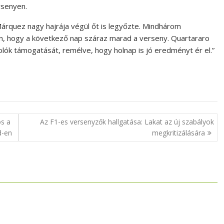
rsenyen.
árquez nagy hajrája végül őt is legyőzte. Mindhárom
an, hogy a következő nap száraz marad a verseny. Quartararo
lók támogatását, remélve, hogy holnap is jó eredményt ér el.”
os a
Az F1-es versenyzők hallgatása: Lakat az új szabályok
d-en
megkritizálására