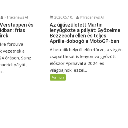
P1racenews AI
2026.05.10.
P1racenews AI
t Verstappen és
Az újjászületett Martin
dban: friss
lenyűgözte a pályát: Győzelme
írek
Bezzecchi ellen és teljes
Aprilia-dobogó a MotoGP-ben
re fordulva
A hetedik helyről előretörve, a végén
k vezetnek a
csapattársát is lenyomva győzött
24 óráson, Sainz
először Apriliával a 2024-es
madridi pályát,
világbajnok, ezzel...
...
Formula