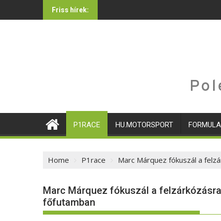
Skip
Friss hírek:
to
content
Pol
P1RACE
HU.MOTORSPORT
FORMULA
Home
P1race
Marc Márquez fókuszál a felz
Marc Márquez fókuszál a felzárkózásra
főfutamban