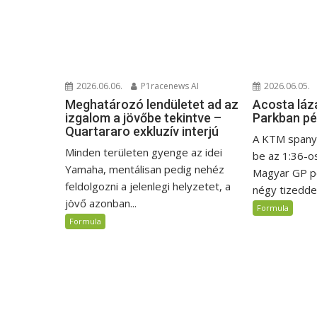
2026.06.06.
P1racenews AI
2026.06.05.
Meghatározó lendületet ad az
Acosta láz
izgalom a jövőbe tekintve –
Parkban p
Quartararo exkluzív interjú
A KTM spanyo
Minden területen gyenge az idei
be az 1:36-o
Yamaha, mentálisan pedig nehéz
Magyar GP p
feldolgozni a jelenlegi helyzetet, a
négy tizeddel.
jövő azonban...
Formula
Formula