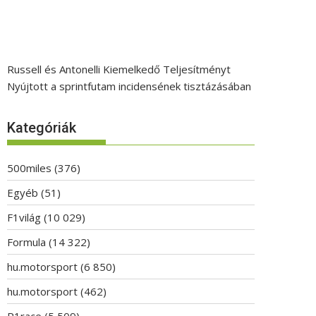
Russell és Antonelli Kiemelkedő Teljesítményt
Nyújtott a sprintfutam incidensének tisztázásában
Kategóriák
500miles
(376)
Egyéb
(51)
F1világ
(10 029)
Formula
(14 322)
hu.motorsport
(6 850)
hu.motorsport
(462)
P1race
(5 509)