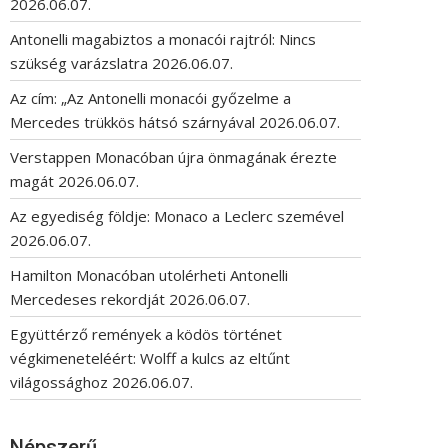
2026.06.07.
Antonelli magabiztos a monacói rajtról: Nincs
szükség varázslatra
2026.06.07.
Az cím: „Az Antonelli monacói győzelme a
Mercedes trükkös hátsó szárnyával
2026.06.07.
Verstappen Monacóban újra önmagának érezte
magát
2026.06.07.
Az egyediség földje: Monaco a Leclerc szemével
2026.06.07.
Hamilton Monacóban utolérheti Antonelli
Mercedeses rekordját
2026.06.07.
Együttérző remények a ködös történet
végkimeneteléért: Wolff a kulcs az eltűnt
világossághoz
2026.06.07.
Népszerű