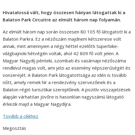
Hivatalossá vált, hogy összesen hányan látogattak ki a
Balaton Park Circuitre az elmúlt három nap folyamán.
Az elmúlt három nap során összesen 80 105 fő látogatott ki a
Balaton Parkra. Ez a nézőszám majdnem kétszerese volt
annak, mint amennyien a négy héttel ezelőtti Superbike-
világbajnoki hétvégén voltak, ahol 42 809 fő volt jelen. A
Magyar Nagydíj pénteki, szombati és vasárnapi nézőszáma
rendkívül magas volt, ami jelzi az esemény népszerűségét és
vonzerejét. A Balaton Park látogatottsága az idén is tovább
nőtt, amely remek hír a rendezvény szervezőinek és a
Balaton régió turisztikai szereplőinek. A pozitív visszajelzések
alapján várhatóan jövőre is hasonlóan nagyszámú látogató
érkezik majd a Magyar Nagydíjra.
Tovább a cikkhez
Megosztás