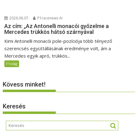
2026.06.07.
P1racenews AI
Az cím: „Az Antonelli monacói győzelme a
Mercedes trükkös hátsó szárnyával
Kimi Antonelli monacói pole-pozíciója több tényező
szerencsés együttállásának eredménye volt, ám a
Mercedes egyik apró, trükkös...
F1világ
Kövess minket!
Keresés