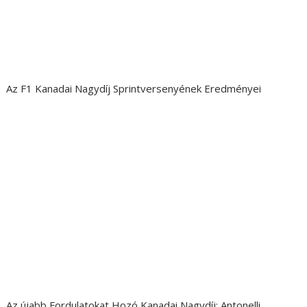
Az F1 Kanadai Nagydíj Sprintversenyének Eredményei
Az újabb Fordulatokat Hozó Kanadai Nagydíj: Antonelli