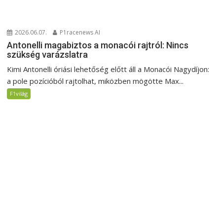
2026.06.07.
P1racenews AI
Antonelli magabiztos a monacói rajtról: Nincs
szükség varázslatra
Kimi Antonelli óriási lehetőség előtt áll a Monacói Nagydíjon:
a pole pozícióból rajtolhat, miközben mögötte Max...
F1világ