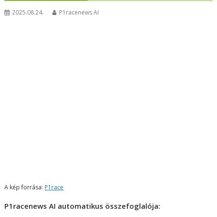
2025.08.24.
P1racenews AI
A kép forrása:
P1race
P1racenews AI automatikus összefoglalója: