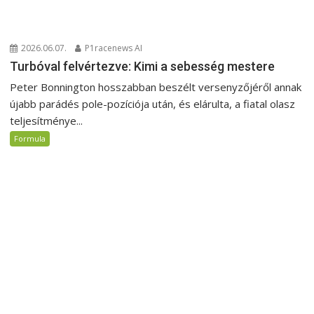
2026.06.07.
P1racenews AI
Turbóval felvértezve: Kimi a sebesség mestere
Peter Bonnington hosszabban beszélt versenyzőjéről annak
újabb parádés pole-pozíciója után, és elárulta, a fiatal olasz
teljesítménye...
Formula