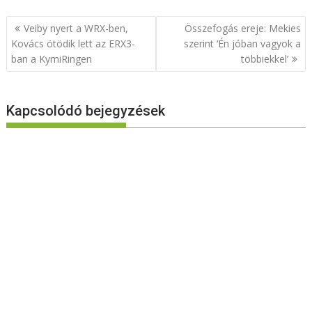
Bejegyzés
Veiby nyert a WRX-ben,
Összefogás ereje: Mekies
navigáció
Kovács ötödik lett az ERX3-
szerint ‘Én jóban vagyok a
ban a KymiRingen
többiekkel’
Kapcsolódó bejegyzések