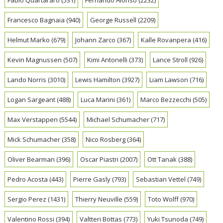
Francesco Bagnaia
(940)
George Russell
(2209)
Helmut Marko
(679)
Johann Zarco
(367)
Kalle Rovanpera
(416)
Kevin Magnussen
(507)
Kimi Antonelli
(373)
Lance Stroll
(926)
Lando Norris
(3010)
Lewis Hamilton
(3927)
Liam Lawson
(716)
Logan Sargeant
(488)
Luca Marini
(361)
Marco Bezzecchi
(505)
Max Verstappen
(5544)
Michael Schumacher
(717)
Mick Schumacher
(358)
Nico Rosberg
(364)
Oliver Bearman
(396)
Oscar Piastri
(2007)
Ott Tanak
(388)
Pedro Acosta
(443)
Pierre Gasly
(793)
Sebastian Vettel
(749)
Sergio Perez
(1431)
Thierry Neuville
(559)
Toto Wolff
(970)
Valentino Rossi
(394)
Valtteri Bottas
(773)
Yuki Tsunoda
(749)