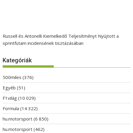
Russell és Antonelli Kiemelkedő Teljesítményt Nyújtott a
sprintfutam incidensének tisztázásában
Kategóriák
500miles
(376)
Egyéb
(51)
F1világ
(10 029)
Formula
(14 322)
hu.motorsport
(6 850)
hu.motorsport
(462)