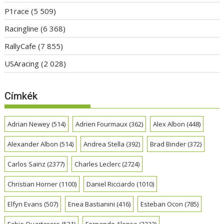
P1race
(5 509)
Racingline
(6 368)
RallyCafe
(7 855)
USAracing
(2 028)
Címkék
Adrian Newey
(514)
Adrien Fourmaux
(362)
Alex Albon
(448)
Alexander Albon
(514)
Andrea Stella
(392)
Brad Binder
(372)
Carlos Sainz
(2377)
Charles Leclerc
(2724)
Christian Horner
(1100)
Daniel Ricciardo
(1010)
Elfyn Evans
(507)
Enea Bastianini
(416)
Esteban Ocon
(785)
Fabio Quartararo
(531)
Fernando Alonso
(2232)