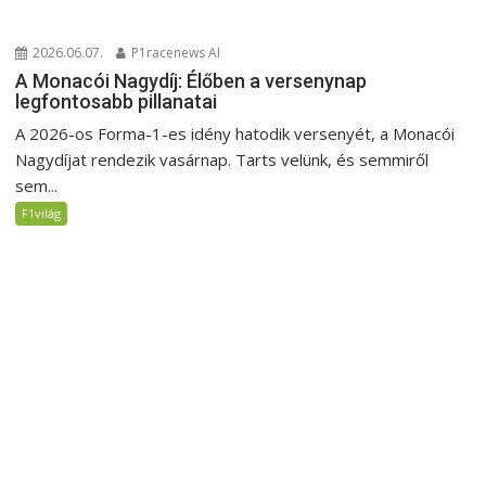
2026.06.07.
P1racenews AI
A Monacói Nagydíj: Élőben a versenynap
legfontosabb pillanatai
A 2026-os Forma-1-es idény hatodik versenyét, a Monacói
Nagydíjat rendezik vasárnap. Tarts velünk, és semmiről
sem...
F1világ