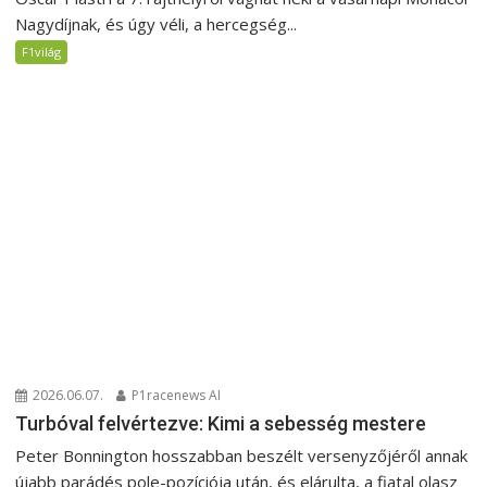
Nagydíjnak, és úgy véli, a hercegség...
F1világ
2026.06.07.
P1racenews AI
Turbóval felvértezve: Kimi a sebesség mestere
Peter Bonnington hosszabban beszélt versenyzőjéről annak
újabb parádés pole-pozíciója után, és elárulta, a fiatal olasz