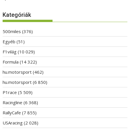
Kategóriák
500miles
(376)
Egyéb
(51)
F1világ
(10 029)
Formula
(14 322)
hu.motorsport
(462)
hu.motorsport
(6 850)
P1race
(5 509)
Racingline
(6 368)
RallyCafe
(7 855)
USAracing
(2 028)