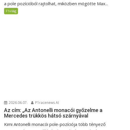
a pole pozícióból rajtolhat, miközben mögötte Max...
F1világ
2026.06.07.
P1racenews AI
Az cím: „Az Antonelli monacói győzelme a
Mercedes trükkös hátsó szárnyával
Kimi Antonelli monacói pole-pozíciója több tényező