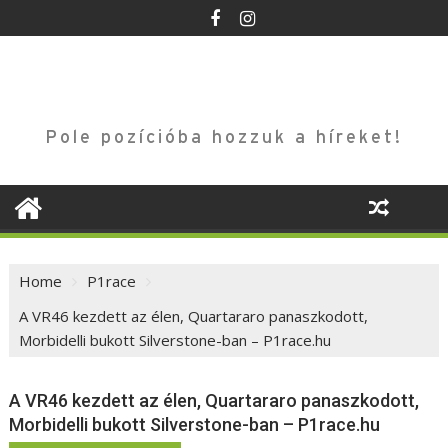
Skip
to
content
Pole pozícióba hozzuk a híreket!
Home
P1race
A VR46 kezdett az élen, Quartararo panaszkodott,
Morbidelli bukott Silverstone-ban – P1race.hu
A VR46 kezdett az élen, Quartararo panaszkodott,
Morbidelli bukott Silverstone-ban – P1race.hu