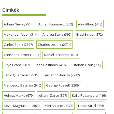
Címkék
Adrian Newey
(514)
Adrien Fourmaux
(362)
Alex Albon
(448)
Alexander Albon
(514)
Andrea Stella
(392)
Brad Binder
(372)
Carlos Sainz
(2377)
Charles Leclerc
(2724)
Christian Horner
(1100)
Daniel Ricciardo
(1010)
Elfyn Evans
(507)
Enea Bastianini
(416)
Esteban Ocon
(785)
Fabio Quartararo
(531)
Fernando Alonso
(2232)
Francesco Bagnaia
(940)
George Russell
(2209)
Helmut Marko
(679)
Johann Zarco
(367)
Kalle Rovanpera
(416)
Kevin Magnussen
(507)
Kimi Antonelli
(373)
Lance Stroll
(926)