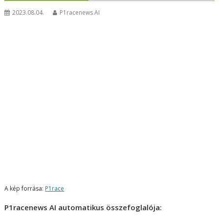
2023.08.04.
P1racenews AI
A kép forrása:
P1race
P1racenews AI automatikus összefoglalója: