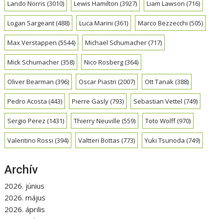
Lando Norris
(3010)
Lewis Hamilton
(3927)
Liam Lawson
(716)
Logan Sargeant
(488)
Luca Marini
(361)
Marco Bezzecchi
(505)
Max Verstappen
(5544)
Michael Schumacher
(717)
Mick Schumacher
(358)
Nico Rosberg
(364)
Oliver Bearman
(396)
Oscar Piastri
(2007)
Ott Tanak
(388)
Pedro Acosta
(443)
Pierre Gasly
(793)
Sebastian Vettel
(749)
Sergio Perez
(1431)
Thierry Neuville
(559)
Toto Wolff
(970)
Valentino Rossi
(394)
Valtteri Bottas
(773)
Yuki Tsunoda
(749)
Archív
2026. június
2026. május
2026. április