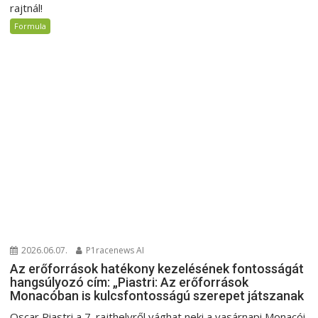
rajtnál!
Formula
2026.06.07.
P1racenews AI
Az erőforrások hatékony kezelésének fontosságát
hangsúlyozó cím: „Piastri: Az erőforrások
Monacóban is kulcsfontosságú szerepet játszanak
Oscar Piastri a 7. rajthelyről vághat neki a vasárnapi Monacói