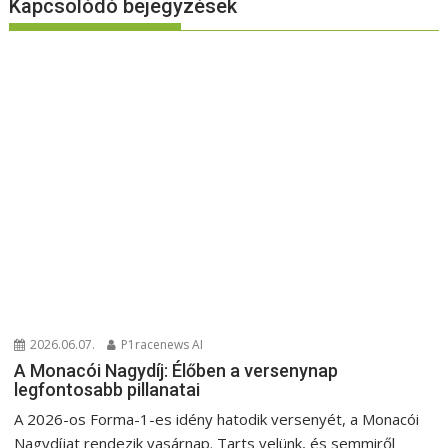
Kapcsolódó bejegyzések
2026.06.07.
P1racenews AI
A Monacói Nagydíj: Élőben a versenynap
legfontosabb pillanatai
A 2026-os Forma-1-es idény hatodik versenyét, a Monacói
Nagydíjat rendezik vasárnap. Tarts velünk, és semmiről