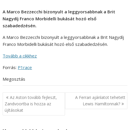
A Marco Bezzecchi bizonyult a leggyorsabbnak a Brit
Nagydíj Franco Morbidelli bukását hozó első
szabadedzésén.
A Marco Bezzecchi bizonyult a leggyorsabbnak a Brit Nagydíj
Franco Morbidelli bukását hozó első szabadedzésén.
Tovább a cikkhez
Forrás:
P1race
Megosztás
Bejegyzés
Az Aston tovább fejleszt,
A Ferrari ajánlatot tehetett
navigáció
Zandvoortba is hozza az
Lewis Hamiltonnak?
újításokat