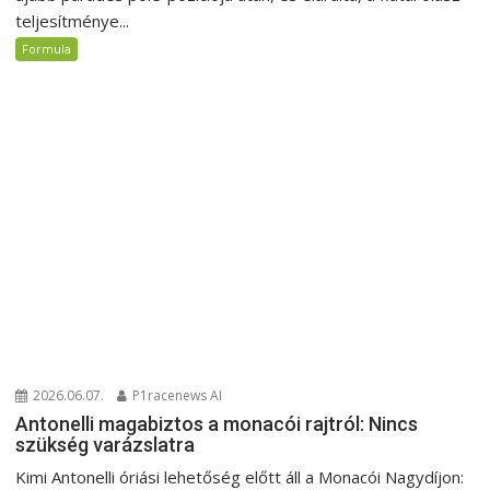
teljesítménye...
Formula
2026.06.07.
P1racenews AI
Antonelli magabiztos a monacói rajtról: Nincs
szükség varázslatra
Kimi Antonelli óriási lehetőség előtt áll a Monacói Nagydíjon: