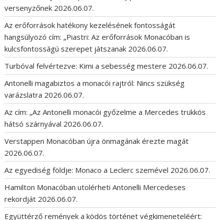
versenyzőnek
2026.06.07.
Az erőforrások hatékony kezelésének fontosságát
hangsúlyozó cím: „Piastri: Az erőforrások Monacóban is
kulcsfontosságú szerepet játszanak
2026.06.07.
Turbóval felvértezve: Kimi a sebesség mestere
2026.06.07.
Antonelli magabiztos a monacói rajtról: Nincs szükség
varázslatra
2026.06.07.
Az cím: „Az Antonelli monacói győzelme a Mercedes trükkös
hátsó szárnyával
2026.06.07.
Verstappen Monacóban újra önmagának érezte magát
2026.06.07.
Az egyediség földje: Monaco a Leclerc szemével
2026.06.07.
Hamilton Monacóban utolérheti Antonelli Mercedeses
rekordját
2026.06.07.
Együttérző remények a ködös történet végkimeneteléért: