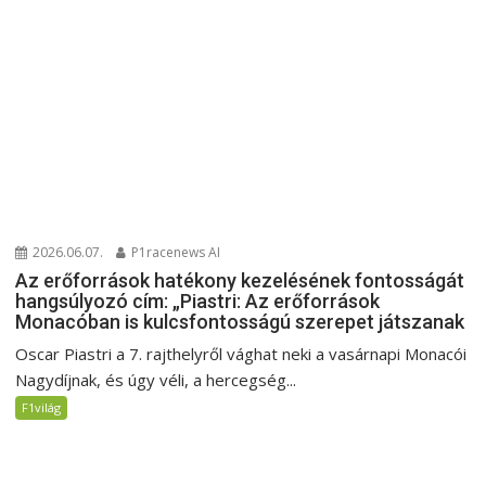
2026.06.07.
P1racenews AI
Az erőforrások hatékony kezelésének fontosságát
hangsúlyozó cím: „Piastri: Az erőforrások
Monacóban is kulcsfontosságú szerepet játszanak
Oscar Piastri a 7. rajthelyről vághat neki a vasárnapi Monacói
Nagydíjnak, és úgy véli, a hercegség...
F1világ