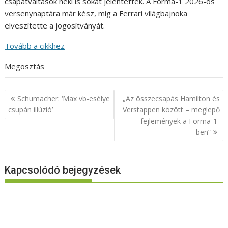
csapatváltások neki is sokat jelentettek. A Forma-1 2026-os
versenynaptára már kész, míg a Ferrari világbajnoka
elveszítette a jogosítványát.
Tovább a cikkhez
Megosztás
Bejegyzés
Schumacher: ‘Max vb-esélye
„Az összecsapás Hamilton és
navigáció
csupán illúzió’
Verstappen között – meglepő
fejlemények a Forma-1-
ben”
Kapcsolódó bejegyzések