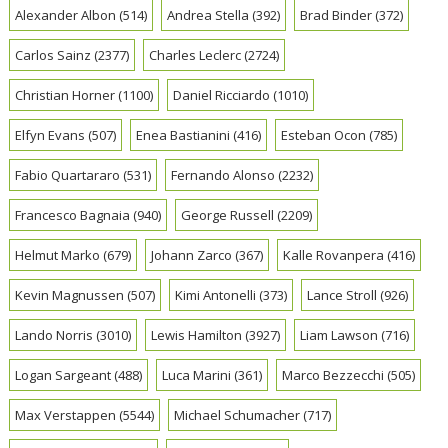
Alexander Albon
(514)
Andrea Stella
(392)
Brad Binder
(372)
Carlos Sainz
(2377)
Charles Leclerc
(2724)
Christian Horner
(1100)
Daniel Ricciardo
(1010)
Elfyn Evans
(507)
Enea Bastianini
(416)
Esteban Ocon
(785)
Fabio Quartararo
(531)
Fernando Alonso
(2232)
Francesco Bagnaia
(940)
George Russell
(2209)
Helmut Marko
(679)
Johann Zarco
(367)
Kalle Rovanpera
(416)
Kevin Magnussen
(507)
Kimi Antonelli
(373)
Lance Stroll
(926)
Lando Norris
(3010)
Lewis Hamilton
(3927)
Liam Lawson
(716)
Logan Sargeant
(488)
Luca Marini
(361)
Marco Bezzecchi
(505)
Max Verstappen
(5544)
Michael Schumacher
(717)