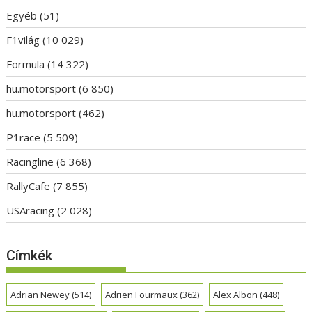
Egyéb
(51)
F1világ
(10 029)
Formula
(14 322)
hu.motorsport
(6 850)
hu.motorsport
(462)
P1race
(5 509)
Racingline
(6 368)
RallyCafe
(7 855)
USAracing
(2 028)
Címkék
Adrian Newey
(514)
Adrien Fourmaux
(362)
Alex Albon
(448)