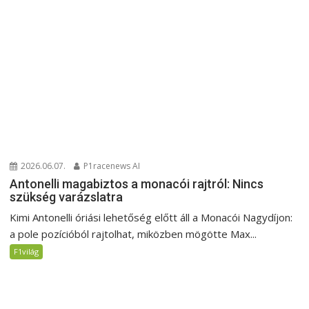
2026.06.07.
P1racenews AI
Antonelli magabiztos a monacói rajtról: Nincs
szükség varázslatra
Kimi Antonelli óriási lehetőség előtt áll a Monacói Nagydíjon:
a pole pozícióból rajtolhat, miközben mögötte Max...
F1világ