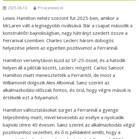
2025.06.10.
P1racenews AI
Lewis Hamilton nehéz szezont fut 2025-ben, amikor a
McLaren vált a legnagyobb riválisává. Bár a csapat második a
konstruktőri bajnokságban, nagy hátrányt szedett össze a
Ferrarival szemben. Charles Leclerc három dobogós
helyezése jelenti az egyetlen pozitívumot a Ferrarinál.
Hamilton versenytávon küzd az SF-25-össel, és a hatodik
helyen áll a pilóták között, Leclerc mögött. Carlos Sainzot
Hamilton miatt menesztették a Ferraritól, de most a
Williamsnél dolgozik Alex Albonnal. Sainz szerint az
alkalmazkodási időszak fontos, és örül, hogy végre mások is
értékelik ezt a folyamatot.
Hamilton változtatásokat sürget a Ferrarinál a gyenge
teljesítmény miatt, mivel kevesebb az esélye a nyolcadik
bajnoki címre 40 évesen. Sainz szerint az alkalmazkodás végül
pozitívumhoz vezethet, és ő is példaként említi, hogy a