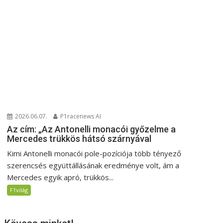
2026.06.07.
P1racenews AI
Az cím: „Az Antonelli monacói győzelme a
Mercedes trükkös hátsó szárnyával
Kimi Antonelli monacói pole-pozíciója több tényező
szerencsés együttállásának eredménye volt, ám a
Mercedes egyik apró, trükkös...
F1világ