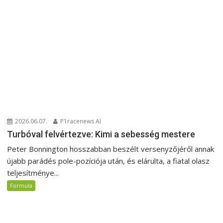
2026.06.07.
P1racenews AI
Turbóval felvértezve: Kimi a sebesség mestere
Peter Bonnington hosszabban beszélt versenyzőjéről annak
újabb parádés pole-pozíciója után, és elárulta, a fiatal olasz
teljesítménye...
Formula