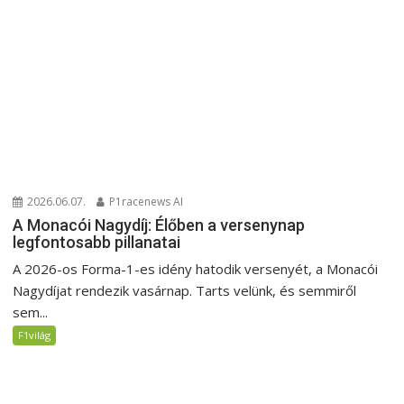
2026.06.07.
P1racenews AI
A Monacói Nagydíj: Élőben a versenynap
legfontosabb pillanatai
A 2026-os Forma-1-es idény hatodik versenyét, a Monacói
Nagydíjat rendezik vasárnap. Tarts velünk, és semmiről
sem...
F1világ