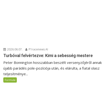
2026.06.07.
P1racenews AI
Turbóval felvértezve: Kimi a sebesség mestere
Peter Bonnington hosszabban beszélt versenyzőjéről annak
újabb parádés pole-pozíciója után, és elárulta, a fiatal olasz
teljesítménye...
Formula