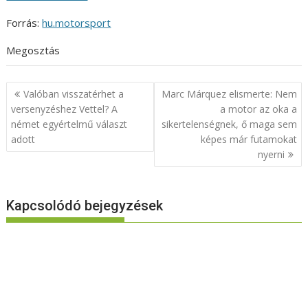
Forrás:
hu.motorsport
Megosztás
Bejegyzés
Valóban visszatérhet a
Marc Márquez elismerte: Nem
navigáció
versenyzéshez Vettel? A
a motor az oka a
német egyértelmű választ
sikertelenségnek, ő maga sem
adott
képes már futamokat
nyerni
Kapcsolódó bejegyzések