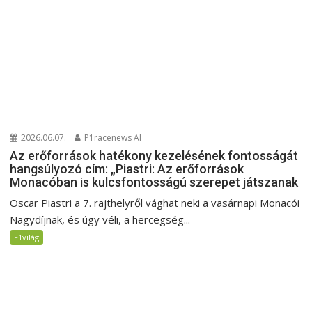
2026.06.07.
P1racenews AI
Az erőforrások hatékony kezelésének fontosságát
hangsúlyozó cím: „Piastri: Az erőforrások
Monacóban is kulcsfontosságú szerepet játszanak
Oscar Piastri a 7. rajthelyről vághat neki a vasárnapi Monacói
Nagydíjnak, és úgy véli, a hercegség...
F1világ