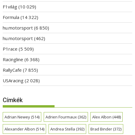
F1világ
(10 029)
Formula
(14 322)
hu.motorsport
(6 850)
hu.motorsport
(462)
P1race
(5 509)
Racingline
(6 368)
RallyCafe
(7 855)
USAracing
(2 028)
Címkék
Adrian Newey
(514)
Adrien Fourmaux
(362)
Alex Albon
(448)
Alexander Albon
(514)
Andrea Stella
(392)
Brad Binder
(372)