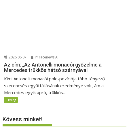
2026.06.07.
P1racenews AI
Az cím: „Az Antonelli monacói győzelme a
Mercedes trükkös hátsó szárnyával
Kimi Antonelli monacói pole-pozíciója több tényező
szerencsés együttállásának eredménye volt, ám a
Mercedes egyik apró, trükkös...
F1világ
Kövess minket!