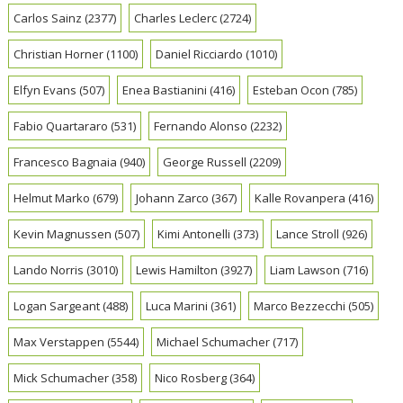
Carlos Sainz
(2377)
Charles Leclerc
(2724)
Christian Horner
(1100)
Daniel Ricciardo
(1010)
Elfyn Evans
(507)
Enea Bastianini
(416)
Esteban Ocon
(785)
Fabio Quartararo
(531)
Fernando Alonso
(2232)
Francesco Bagnaia
(940)
George Russell
(2209)
Helmut Marko
(679)
Johann Zarco
(367)
Kalle Rovanpera
(416)
Kevin Magnussen
(507)
Kimi Antonelli
(373)
Lance Stroll
(926)
Lando Norris
(3010)
Lewis Hamilton
(3927)
Liam Lawson
(716)
Logan Sargeant
(488)
Luca Marini
(361)
Marco Bezzecchi
(505)
Max Verstappen
(5544)
Michael Schumacher
(717)
Mick Schumacher
(358)
Nico Rosberg
(364)