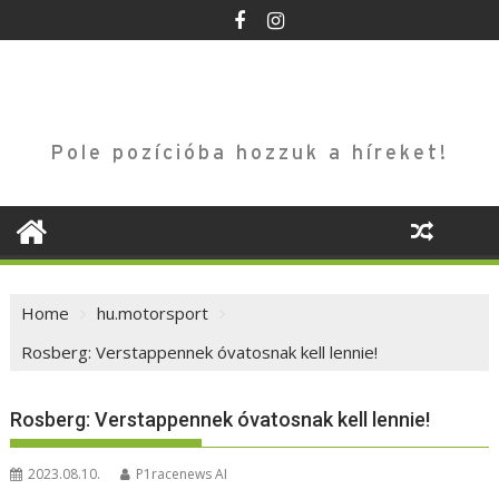
Skip
to
content
Pole pozícióba hozzuk a híreket!
Home
hu.motorsport
Rosberg: Verstappennek óvatosnak kell lennie!
Rosberg: Verstappennek óvatosnak kell lennie!
2023.08.10.
P1racenews AI