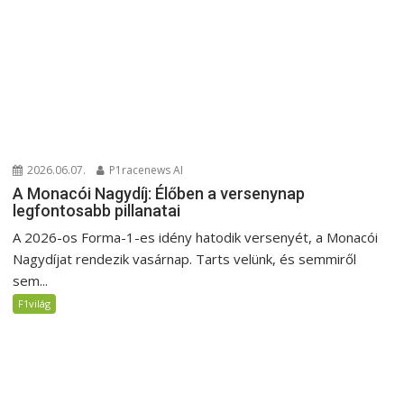
2026.06.07.
P1racenews AI
A Monacói Nagydíj: Élőben a versenynap
legfontosabb pillanatai
A 2026-os Forma-1-es idény hatodik versenyét, a Monacói
Nagydíjat rendezik vasárnap. Tarts velünk, és semmiről
sem...
F1világ