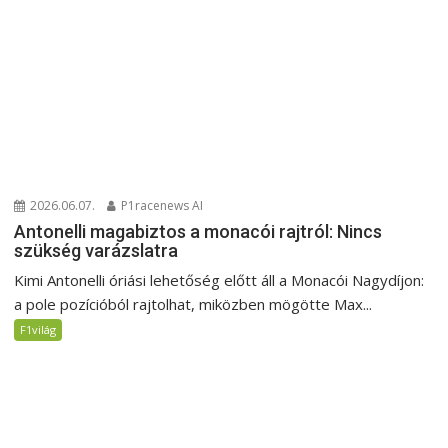
2026.06.07.
P1racenews AI
Antonelli magabiztos a monacói rajtról: Nincs
szükség varázslatra
Kimi Antonelli óriási lehetőség előtt áll a Monacói Nagydíjon:
a pole pozícióból rajtolhat, miközben mögötte Max...
F1világ