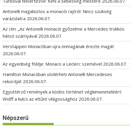
Turbóval felvértezve: Kimi a sebesség mestere
2026.06.07.
Antonelli magabiztos a monacói rajtról: Nincs szükség
varázslatra
2026.06.07.
Az cím: „Az Antonelli monacói győzelme a Mercedes trükkös
hátsó szárnyával
2026.06.07.
Verstappen Monacóban újra önmagának érezte magát
2026.06.07.
Az egyediség földje: Monaco a Leclerc szemével
2026.06.07.
Hamilton Monacóban utolérheti Antonelli Mercedeses
rekordját
2026.06.07.
Együttérző remények a ködös történet végkimeneteléért:
Wolff a kulcs az eltűnt világossághoz
2026.06.07.
Népszerű