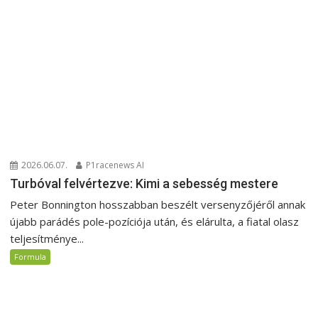
2026.06.07.
P1racenews AI
Turbóval felvértezve: Kimi a sebesség mestere
Peter Bonnington hosszabban beszélt versenyzőjéről annak
újabb parádés pole-pozíciója után, és elárulta, a fiatal olasz
teljesítménye...
Formula