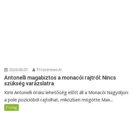
2026.06.07.
P1racenews AI
Antonelli magabiztos a monacói rajtról: Nincs
szükség varázslatra
Kimi Antonelli óriási lehetőség előtt áll a Monacói Nagydíjon:
a pole pozícióból rajtolhat, miközben mögötte Max...
F1világ