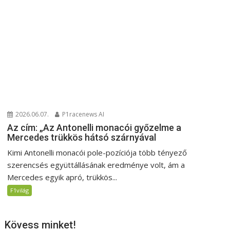
2026.06.07.
P1racenews AI
Az cím: „Az Antonelli monacói győzelme a
Mercedes trükkös hátsó szárnyával
Kimi Antonelli monacói pole-pozíciója több tényező
szerencsés együttállásának eredménye volt, ám a
Mercedes egyik apró, trükkös...
F1világ
Kövess minket!