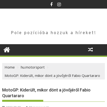
Skip
to
content
Pole pozícióba hozzuk a híreket!
Home
hu.motorsport
MotoGP: Kiderült, mikor dönt a jövőjéről Fabio Quartararo
MotoGP: Kiderült, mikor dönt a jövőjéről Fabio
Quartararo