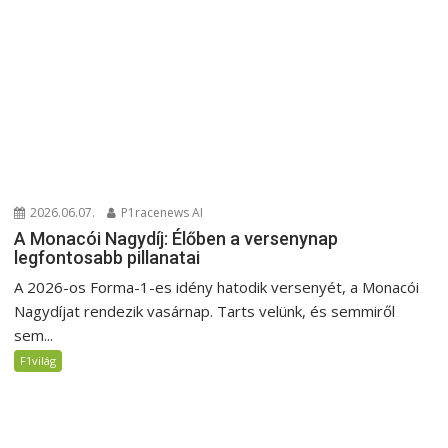
2026.06.07.
P1racenews AI
A Monacói Nagydíj: Élőben a versenynap
legfontosabb pillanatai
A 2026-os Forma-1-es idény hatodik versenyét, a Monacói
Nagydíjat rendezik vasárnap. Tarts velünk, és semmiről
sem...
F1világ