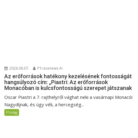
2026.06.07.
P1racenews AI
Az erőforrások hatékony kezelésének fontosságát
hangsúlyozó cím: „Piastri: Az erőforrások
Monacóban is kulcsfontosságú szerepet játszanak
Oscar Piastri a 7. rajthelyről vághat neki a vasárnapi Monacói
Nagydíjnak, és úgy véli, a hercegség...
F1világ