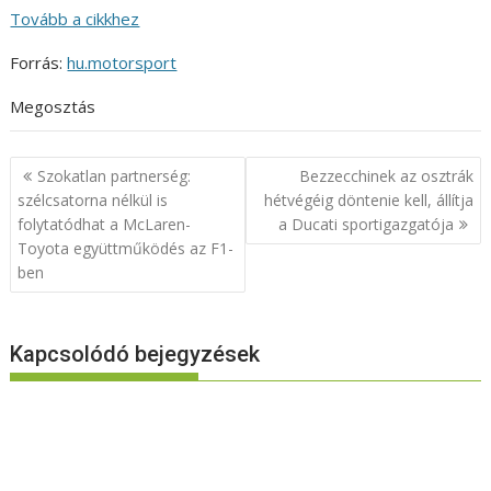
Tovább a cikkhez
Forrás:
hu.motorsport
Megosztás
Bejegyzés
Szokatlan partnerség:
Bezzecchinek az osztrák
navigáció
szélcsatorna nélkül is
hétvégéig döntenie kell, állítja
folytatódhat a McLaren-
a Ducati sportigazgatója
Toyota együttműködés az F1-
ben
Kapcsolódó bejegyzések