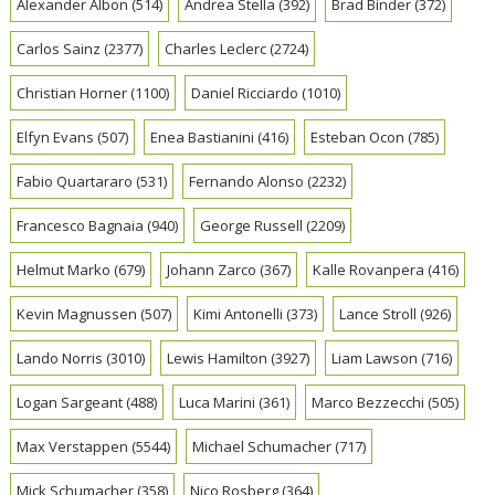
Alexander Albon
(514)
Andrea Stella
(392)
Brad Binder
(372)
Carlos Sainz
(2377)
Charles Leclerc
(2724)
Christian Horner
(1100)
Daniel Ricciardo
(1010)
Elfyn Evans
(507)
Enea Bastianini
(416)
Esteban Ocon
(785)
Fabio Quartararo
(531)
Fernando Alonso
(2232)
Francesco Bagnaia
(940)
George Russell
(2209)
Helmut Marko
(679)
Johann Zarco
(367)
Kalle Rovanpera
(416)
Kevin Magnussen
(507)
Kimi Antonelli
(373)
Lance Stroll
(926)
Lando Norris
(3010)
Lewis Hamilton
(3927)
Liam Lawson
(716)
Logan Sargeant
(488)
Luca Marini
(361)
Marco Bezzecchi
(505)
Max Verstappen
(5544)
Michael Schumacher
(717)
Mick Schumacher
(358)
Nico Rosberg
(364)