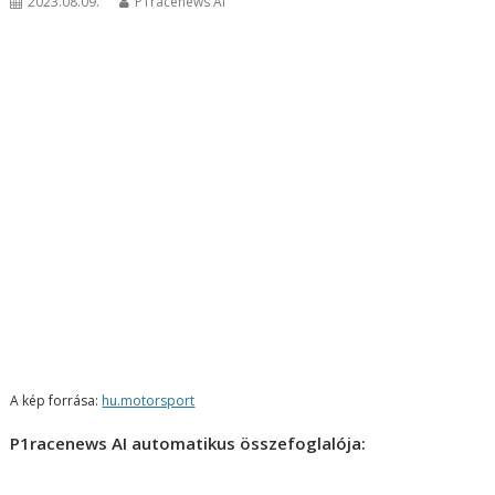
2023.08.09.
P1racenews AI
A kép forrása:
hu.motorsport
P1racenews AI automatikus összefoglalója: