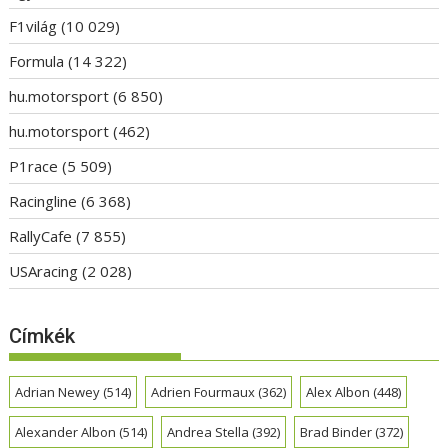
F1világ
(10 029)
Formula
(14 322)
hu.motorsport
(6 850)
hu.motorsport
(462)
P1race
(5 509)
Racingline
(6 368)
RallyCafe
(7 855)
USAracing
(2 028)
Címkék
Adrian Newey
(514)
Adrien Fourmaux
(362)
Alex Albon
(448)
Alexander Albon
(514)
Andrea Stella
(392)
Brad Binder
(372)