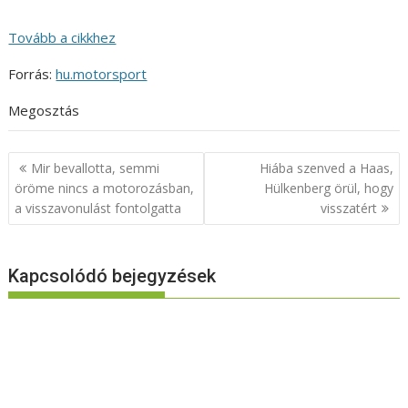
Tovább a cikkhez
Forrás:
hu.motorsport
Megosztás
Bejegyzés
Mir bevallotta, semmi
Hiába szenved a Haas,
navigáció
öröme nincs a motorozásban,
Hülkenberg örül, hogy
a visszavonulást fontolgatta
visszatért
Kapcsolódó bejegyzések