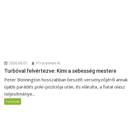
2026.06.07.
P1racenews AI
Turbóval felvértezve: Kimi a sebesség mestere
Peter Bonnington hosszabban beszélt versenyzőjéről annak
újabb parádés pole-pozíciója után, és elárulta, a fiatal olasz
teljesítménye...
Formula