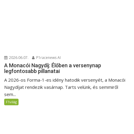
2026.06.07.
P1racenews AI
A Monacói Nagydíj: Élőben a versenynap
legfontosabb pillanatai
A 2026-os Forma-1-es idény hatodik versenyét, a Monacói
Nagydíjat rendezik vasárnap. Tarts velünk, és semmiről
sem...
F1világ