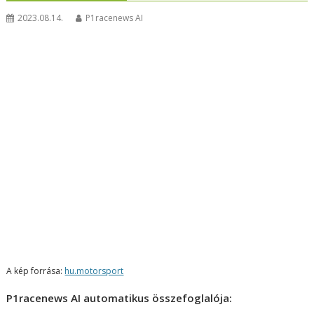
2023.08.14.
P1racenews AI
A kép forrása:
hu.motorsport
P1racenews AI automatikus összefoglalója: