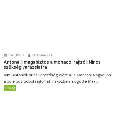
2026.06.07.
P1racenews AI
Antonelli magabiztos a monacói rajtról: Nincs
szükség varázslatra
Kimi Antonelli óriási lehetőség előtt áll a Monacói Nagydíjon:
a pole pozícióból rajtolhat, miközben mögötte Max...
F1világ