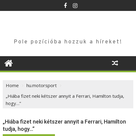
Skip
to
content
Pole pozícióba hozzuk a híreket!
Home
hu.motorsport
„Hiába fizet neki kétszer annyit a Ferrari, Hamilton tudja,
hogy…”
„Hiába fizet neki kétszer annyit a Ferrari, Hamilton
tudja, hogy…”