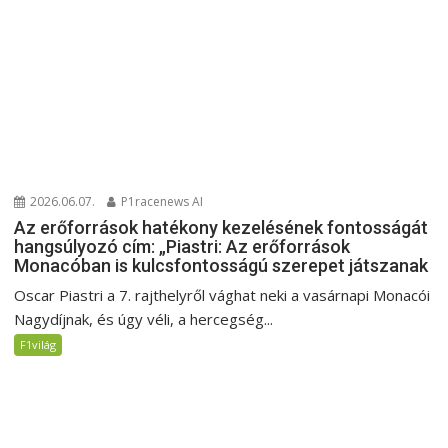
2026.06.07.
P1racenews AI
Az erőforrások hatékony kezelésének fontosságát
hangsúlyozó cím: „Piastri: Az erőforrások
Monacóban is kulcsfontosságú szerepet játszanak
Oscar Piastri a 7. rajthelyről vághat neki a vasárnapi Monacói
Nagydíjnak, és úgy véli, a hercegség...
F1világ