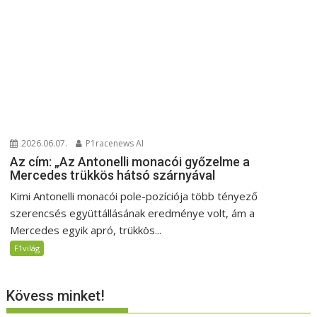
2026.06.07.
P1racenews AI
Az cím: „Az Antonelli monacói győzelme a
Mercedes trükkös hátsó szárnyával
Kimi Antonelli monacói pole-pozíciója több tényező
szerencsés együttállásának eredménye volt, ám a
Mercedes egyik apró, trükkös...
F1világ
Kövess minket!