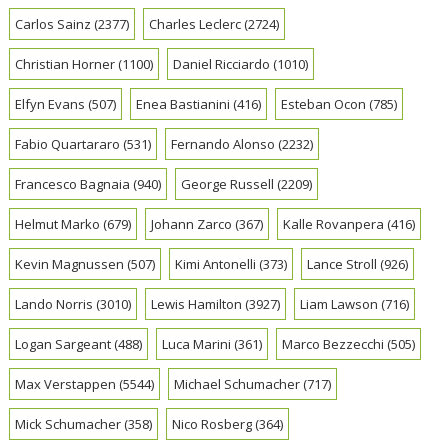
Carlos Sainz
(2377)
Charles Leclerc
(2724)
Christian Horner
(1100)
Daniel Ricciardo
(1010)
Elfyn Evans
(507)
Enea Bastianini
(416)
Esteban Ocon
(785)
Fabio Quartararo
(531)
Fernando Alonso
(2232)
Francesco Bagnaia
(940)
George Russell
(2209)
Helmut Marko
(679)
Johann Zarco
(367)
Kalle Rovanpera
(416)
Kevin Magnussen
(507)
Kimi Antonelli
(373)
Lance Stroll
(926)
Lando Norris
(3010)
Lewis Hamilton
(3927)
Liam Lawson
(716)
Logan Sargeant
(488)
Luca Marini
(361)
Marco Bezzecchi
(505)
Max Verstappen
(5544)
Michael Schumacher
(717)
Mick Schumacher
(358)
Nico Rosberg
(364)