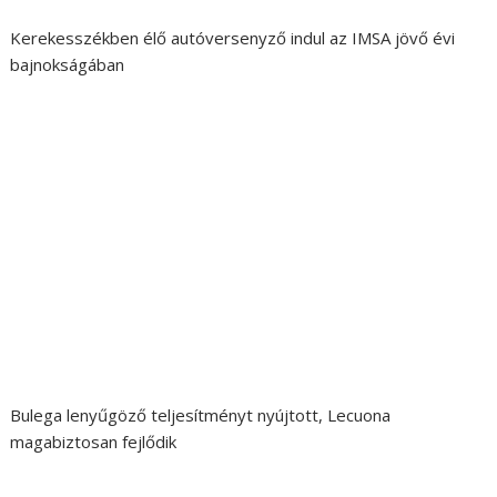
Kerekesszékben élő autóversenyző indul az IMSA jövő évi
bajnokságában
Bulega lenyűgöző teljesítményt nyújtott, Lecuona
magabiztosan fejlődik