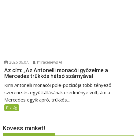
2026.06.07.
P1racenews AI
Az cím: „Az Antonelli monacói győzelme a
Mercedes trükkös hátsó szárnyával
Kimi Antonelli monacói pole-pozíciója több tényező
szerencsés együttállásának eredménye volt, ám a
Mercedes egyik apró, trükkös...
F1világ
Kövess minket!