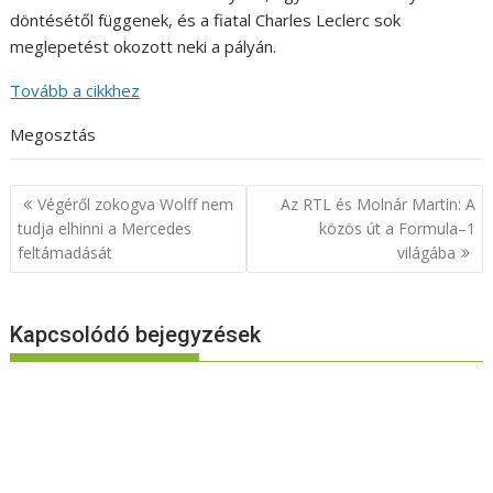
döntésétől függenek, és a fiatal Charles Leclerc sok
meglepetést okozott neki a pályán.
Tovább a cikkhez
Megosztás
Bejegyzés
Végéről zokogva Wolff nem
Az RTL és Molnár Martin: A
navigáció
tudja elhinni a Mercedes
közös út a Formula–1
feltámadását
világába
Kapcsolódó bejegyzések