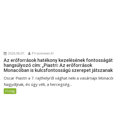
2026.06.07.
P1racenews AI
Az erőforrások hatékony kezelésének fontosságát
hangsúlyozó cím: „Piastri: Az erőforrások
Monacóban is kulcsfontosságú szerepet játszanak
Oscar Piastri a 7. rajthelyről vághat neki a vasárnapi Monacói
Nagydíjnak, és úgy véli, a hercegség...
F1világ