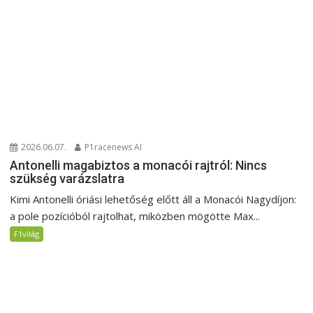
2026.06.07.
P1racenews AI
Antonelli magabiztos a monacói rajtról: Nincs
szükség varázslatra
Kimi Antonelli óriási lehetőség előtt áll a Monacói Nagydíjon:
a pole pozícióból rajtolhat, miközben mögötte Max...
F1világ