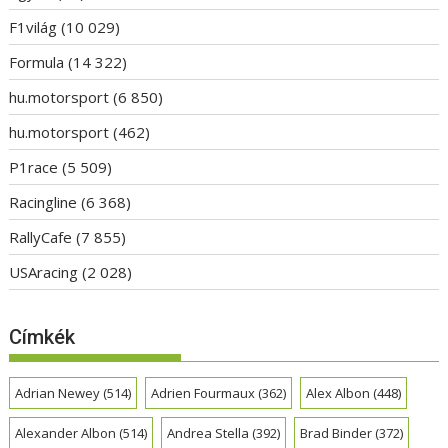
F1világ
(10 029)
Formula
(14 322)
hu.motorsport
(6 850)
hu.motorsport
(462)
P1race
(5 509)
Racingline
(6 368)
RallyCafe
(7 855)
USAracing
(2 028)
Címkék
Adrian Newey
(514)
Adrien Fourmaux
(362)
Alex Albon
(448)
Alexander Albon
(514)
Andrea Stella
(392)
Brad Binder
(372)