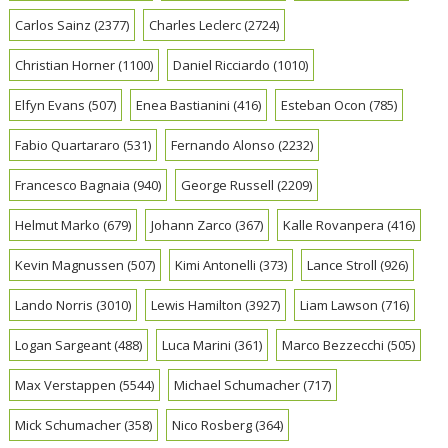
Carlos Sainz
(2377)
Charles Leclerc
(2724)
Christian Horner
(1100)
Daniel Ricciardo
(1010)
Elfyn Evans
(507)
Enea Bastianini
(416)
Esteban Ocon
(785)
Fabio Quartararo
(531)
Fernando Alonso
(2232)
Francesco Bagnaia
(940)
George Russell
(2209)
Helmut Marko
(679)
Johann Zarco
(367)
Kalle Rovanpera
(416)
Kevin Magnussen
(507)
Kimi Antonelli
(373)
Lance Stroll
(926)
Lando Norris
(3010)
Lewis Hamilton
(3927)
Liam Lawson
(716)
Logan Sargeant
(488)
Luca Marini
(361)
Marco Bezzecchi
(505)
Max Verstappen
(5544)
Michael Schumacher
(717)
Mick Schumacher
(358)
Nico Rosberg
(364)