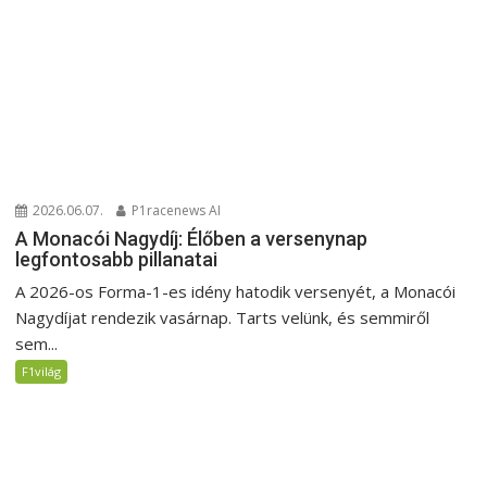
2026.06.07.
P1racenews AI
A Monacói Nagydíj: Élőben a versenynap
legfontosabb pillanatai
A 2026-os Forma-1-es idény hatodik versenyét, a Monacói
Nagydíjat rendezik vasárnap. Tarts velünk, és semmiről
sem...
F1világ