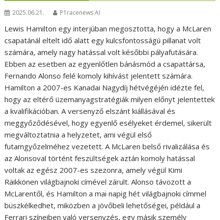
2025.06.21.
P1racenews AI
Lewis Hamilton egy interjúban megosztotta, hogy a McLaren
csapatánál eltelt idő alatt egy kulcsfontosságú pillanat volt
számára, amely nagy hatással volt későbbi pályafutására.
Ebben az esetben az egyenlőtlen bánásmód a csapattársa,
Fernando Alonso felé komoly kihívást jelentett számára.
Hamilton a 2007-es Kanadai Nagydíj hétvégéjén idézte fel,
hogy az eltérő üzemanyagstratégiák milyen előnyt jelentettek
a kvalifikációban. A versenyző elszánt kiállásával és
meggyőződésével, hogy egyenlő esélyeket érdemel, sikerült
megváltoztatnia a helyzetet, ami végül első
futamgyőzelméhez vezetett. A McLaren belső rivalizálása és
az Alonsoval történt feszültségek aztán komoly hatással
voltak az egész 2007-es szezonra, amely végül Kimi
Räikkönen világbajnoki címével zárult. Alonso távozott a
McLarentől, és Hamilton a mai napig hét világbajnoki címmel
büszkélkedhet, miközben a jövőbeli lehetőségei, például a
Ferrari színeiben való versenyzés, egy másik személy