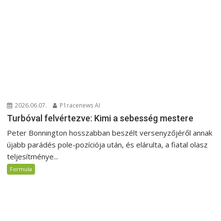
2026.06.07.
P1racenews AI
Turbóval felvértezve: Kimi a sebesség mestere
Peter Bonnington hosszabban beszélt versenyzőjéről annak
újabb parádés pole-pozíciója után, és elárulta, a fiatal olasz
teljesítménye...
Formula