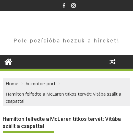
Skip
to
content
Pole pozícióba hozzuk a híreket!
Home
hu.motorsport
Hamilton felfedte a McLaren titkos tervét: Vitába szállt a
csapattal
Hamilton felfedte a McLaren titkos tervét: Vitába
szállt a csapattal