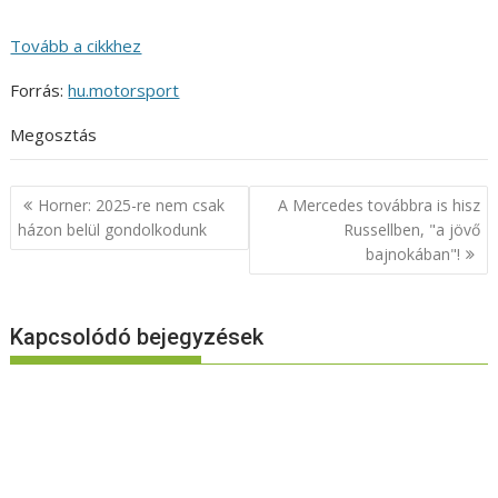
Tovább a cikkhez
Forrás:
hu.motorsport
Megosztás
Bejegyzés
Horner: 2025-re nem csak
A Mercedes továbbra is hisz
navigáció
házon belül gondolkodunk
Russellben, "a jövő
bajnokában"!
Kapcsolódó bejegyzések