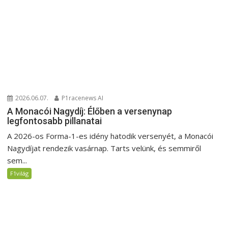
2026.06.07.
P1racenews AI
A Monacói Nagydíj: Élőben a versenynap
legfontosabb pillanatai
A 2026-os Forma-1-es idény hatodik versenyét, a Monacói
Nagydíjat rendezik vasárnap. Tarts velünk, és semmiről
sem...
F1világ