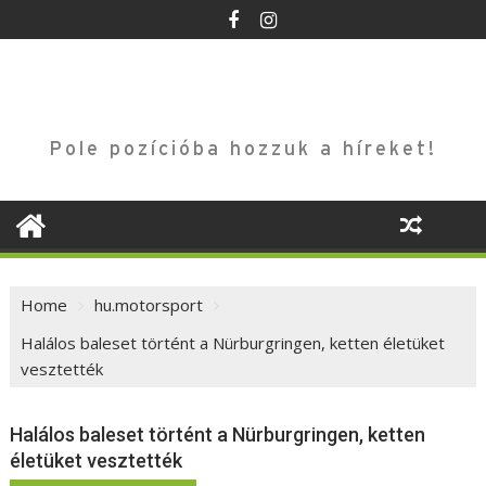
Skip
to
content
Pole pozícióba hozzuk a híreket!
Home
hu.motorsport
Halálos baleset történt a Nürburgringen, ketten életüket
vesztették
Halálos baleset történt a Nürburgringen, ketten
életüket vesztették