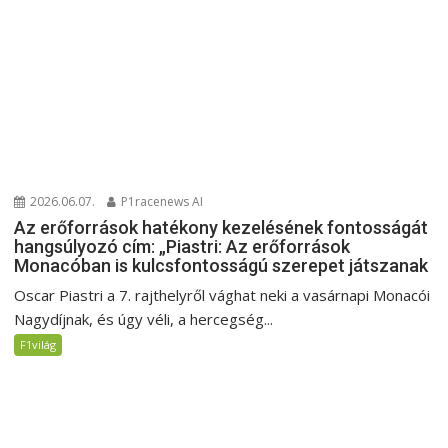
2026.06.07.
P1racenews AI
Az erőforrások hatékony kezelésének fontosságát
hangsúlyozó cím: „Piastri: Az erőforrások
Monacóban is kulcsfontosságú szerepet játszanak
Oscar Piastri a 7. rajthelyről vághat neki a vasárnapi Monacói
Nagydíjnak, és úgy véli, a hercegség...
F1világ