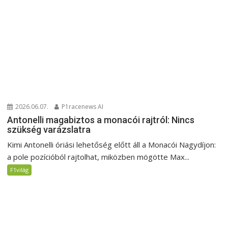
2026.06.07.
P1racenews AI
Antonelli magabiztos a monacói rajtról: Nincs
szükség varázslatra
Kimi Antonelli óriási lehetőség előtt áll a Monacói Nagydíjon:
a pole pozícióból rajtolhat, miközben mögötte Max...
F1világ