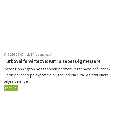
2026.06.07.
P1racenews AI
Turbóval felvértezve: Kimi a sebesség mestere
Peter Bonnington hosszabban beszélt versenyzőjéről annak
újabb parádés pole-pozíciója után, és elárulta, a fiatal olasz
teljesítménye...
Formula