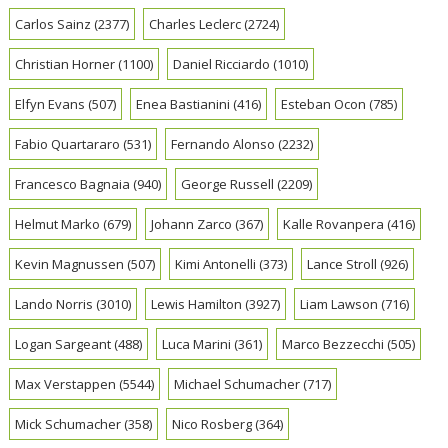
Carlos Sainz
(2377)
Charles Leclerc
(2724)
Christian Horner
(1100)
Daniel Ricciardo
(1010)
Elfyn Evans
(507)
Enea Bastianini
(416)
Esteban Ocon
(785)
Fabio Quartararo
(531)
Fernando Alonso
(2232)
Francesco Bagnaia
(940)
George Russell
(2209)
Helmut Marko
(679)
Johann Zarco
(367)
Kalle Rovanpera
(416)
Kevin Magnussen
(507)
Kimi Antonelli
(373)
Lance Stroll
(926)
Lando Norris
(3010)
Lewis Hamilton
(3927)
Liam Lawson
(716)
Logan Sargeant
(488)
Luca Marini
(361)
Marco Bezzecchi
(505)
Max Verstappen
(5544)
Michael Schumacher
(717)
Mick Schumacher
(358)
Nico Rosberg
(364)