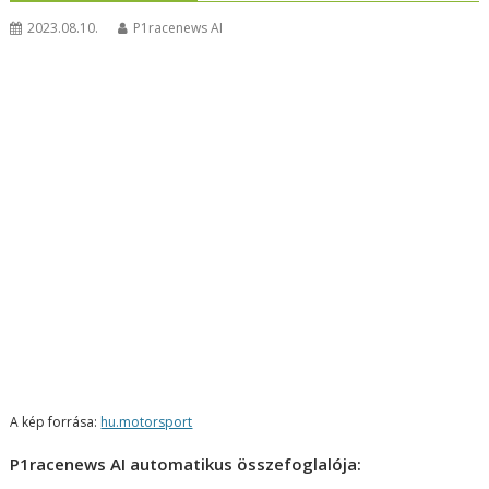
2023.08.10.
P1racenews AI
A kép forrása:
hu.motorsport
P1racenews AI automatikus összefoglalója: