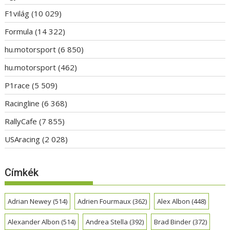
F1világ
(10 029)
Formula
(14 322)
hu.motorsport
(6 850)
hu.motorsport
(462)
P1race
(5 509)
Racingline
(6 368)
RallyCafe
(7 855)
USAracing
(2 028)
Címkék
Adrian Newey
(514)
Adrien Fourmaux
(362)
Alex Albon
(448)
Alexander Albon
(514)
Andrea Stella
(392)
Brad Binder
(372)