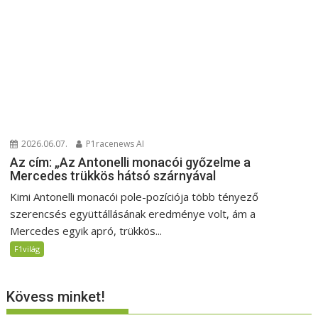
2026.06.07.
P1racenews AI
Az cím: „Az Antonelli monacói győzelme a
Mercedes trükkös hátsó szárnyával
Kimi Antonelli monacói pole-pozíciója több tényező
szerencsés együttállásának eredménye volt, ám a
Mercedes egyik apró, trükkös...
F1világ
Kövess minket!