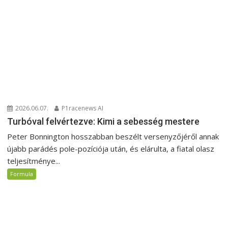
2026.06.07.
P1racenews AI
Turbóval felvértezve: Kimi a sebesség mestere
Peter Bonnington hosszabban beszélt versenyzőjéről annak
újabb parádés pole-pozíciója után, és elárulta, a fiatal olasz
teljesítménye...
Formula