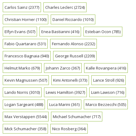
Carlos Sainz
(2377)
Charles Leclerc
(2724)
Christian Horner
(1100)
Daniel Ricciardo
(1010)
Elfyn Evans
(507)
Enea Bastianini
(416)
Esteban Ocon
(785)
Fabio Quartararo
(531)
Fernando Alonso
(2232)
Francesco Bagnaia
(940)
George Russell
(2209)
Helmut Marko
(679)
Johann Zarco
(367)
Kalle Rovanpera
(416)
Kevin Magnussen
(507)
Kimi Antonelli
(373)
Lance Stroll
(926)
Lando Norris
(3010)
Lewis Hamilton
(3927)
Liam Lawson
(716)
Logan Sargeant
(488)
Luca Marini
(361)
Marco Bezzecchi
(505)
Max Verstappen
(5544)
Michael Schumacher
(717)
Mick Schumacher
(358)
Nico Rosberg
(364)