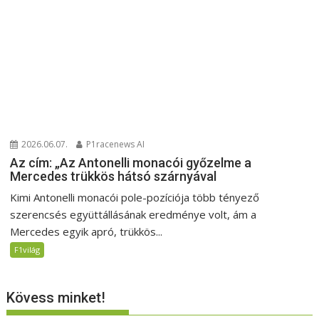
2026.06.07.
P1racenews AI
Az cím: „Az Antonelli monacói győzelme a
Mercedes trükkös hátsó szárnyával
Kimi Antonelli monacói pole-pozíciója több tényező
szerencsés együttállásának eredménye volt, ám a
Mercedes egyik apró, trükkös...
F1világ
Kövess minket!