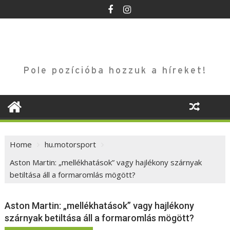
Skip
to
content
Pole pozícióba hozzuk a híreket!
Home
hu.motorsport
Aston Martin: „mellékhatások” vagy hajlékony szárnyak
betiltása áll a formaromlás mögött?
Aston Martin: „mellékhatások” vagy hajlékony
szárnyak betiltása áll a formaromlás mögött?