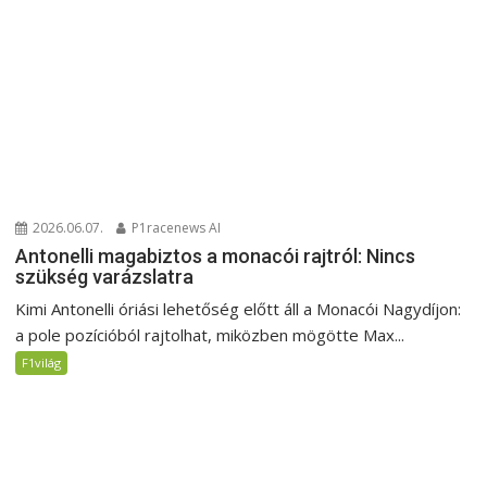
2026.06.07.
P1racenews AI
Antonelli magabiztos a monacói rajtról: Nincs
szükség varázslatra
Kimi Antonelli óriási lehetőség előtt áll a Monacói Nagydíjon:
a pole pozícióból rajtolhat, miközben mögötte Max...
F1világ