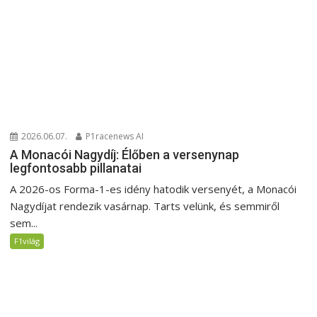
2026.06.07.
P1racenews AI
A Monacói Nagydíj: Élőben a versenynap
legfontosabb pillanatai
A 2026-os Forma-1-es idény hatodik versenyét, a Monacói
Nagydíjat rendezik vasárnap. Tarts velünk, és semmiről
sem...
F1világ