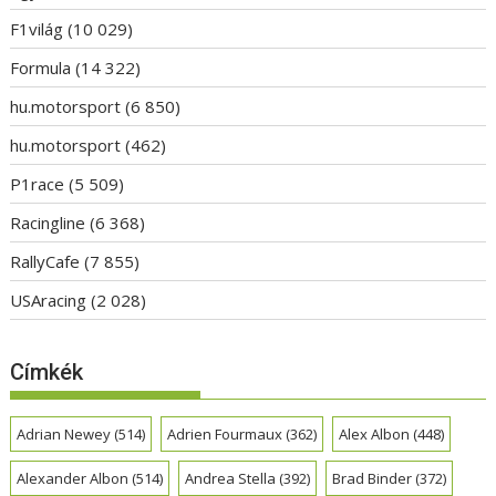
F1világ
(10 029)
Formula
(14 322)
hu.motorsport
(6 850)
hu.motorsport
(462)
P1race
(5 509)
Racingline
(6 368)
RallyCafe
(7 855)
USAracing
(2 028)
Címkék
Adrian Newey
(514)
Adrien Fourmaux
(362)
Alex Albon
(448)
Alexander Albon
(514)
Andrea Stella
(392)
Brad Binder
(372)