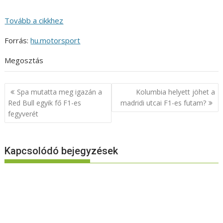
Tovább a cikkhez
Forrás:
hu.motorsport
Megosztás
Bejegyzés
Spa mutatta meg igazán a
Kolumbia helyett jöhet a
navigáció
Red Bull egyik fő F1-es
madridi utcai F1-es futam?
fegyverét
Kapcsolódó bejegyzések