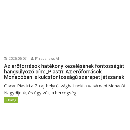
2026.06.07.
P1racenews AI
Az erőforrások hatékony kezelésének fontosságát
hangsúlyozó cím: „Piastri: Az erőforrások
Monacóban is kulcsfontosságú szerepet játszanak
Oscar Piastri a 7. rajthelyről vághat neki a vasárnapi Monacói
Nagydíjnak, és úgy véli, a hercegség...
F1világ