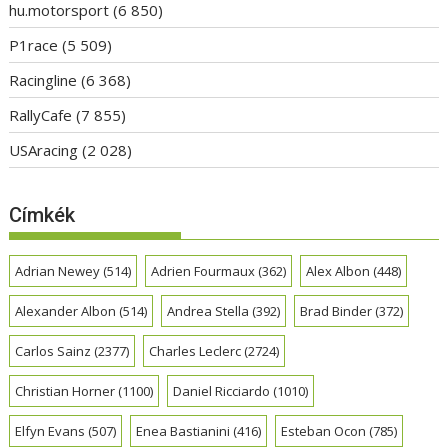
hu.motorsport
(6 850)
P1race
(5 509)
Racingline
(6 368)
RallyCafe
(7 855)
USAracing
(2 028)
Címkék
Adrian Newey
(514)
Adrien Fourmaux
(362)
Alex Albon
(448)
Alexander Albon
(514)
Andrea Stella
(392)
Brad Binder
(372)
Carlos Sainz
(2377)
Charles Leclerc
(2724)
Christian Horner
(1100)
Daniel Ricciardo
(1010)
Elfyn Evans
(507)
Enea Bastianini
(416)
Esteban Ocon
(785)