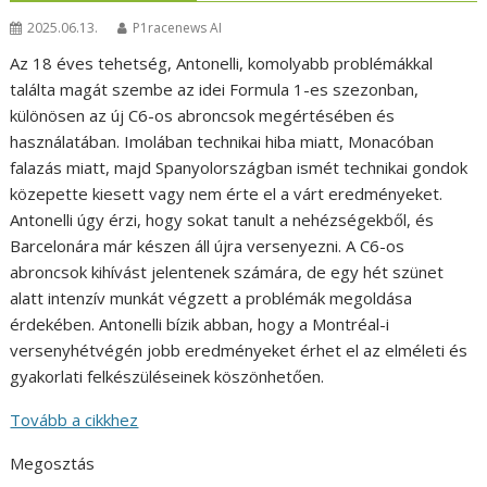
2025.06.13.
P1racenews AI
Az 18 éves tehetség, Antonelli, komolyabb problémákkal
találta magát szembe az idei Formula 1-es szezonban,
különösen az új C6-os abroncsok megértésében és
használatában. Imolában technikai hiba miatt, Monacóban
falazás miatt, majd Spanyolországban ismét technikai gondok
közepette kiesett vagy nem érte el a várt eredményeket.
Antonelli úgy érzi, hogy sokat tanult a nehézségekből, és
Barcelonára már készen áll újra versenyezni. A C6-os
abroncsok kihívást jelentenek számára, de egy hét szünet
alatt intenzív munkát végzett a problémák megoldása
érdekében. Antonelli bízik abban, hogy a Montréal-i
versenyhétvégén jobb eredményeket érhet el az elméleti és
gyakorlati felkészüléseinek köszönhetően.
Tovább a cikkhez
Megosztás