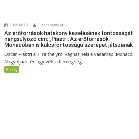
2026.06.07.
P1racenews AI
Az erőforrások hatékony kezelésének fontosságát
hangsúlyozó cím: „Piastri: Az erőforrások
Monacóban is kulcsfontosságú szerepet játszanak
Oscar Piastri a 7. rajthelyről vághat neki a vasárnapi Monacói
Nagydíjnak, és úgy véli, a hercegség...
F1világ