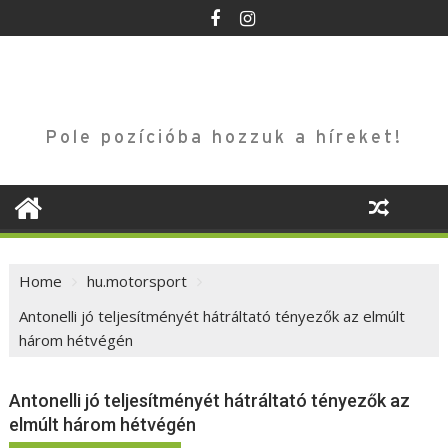
Skip
to
content
Pole pozícióba hozzuk a híreket!
Home
hu.motorsport
Antonelli jó teljesítményét hátráltató tényezők az elmúlt
három hétvégén
Antonelli jó teljesítményét hátráltató tényezők az
elmúlt három hétvégén