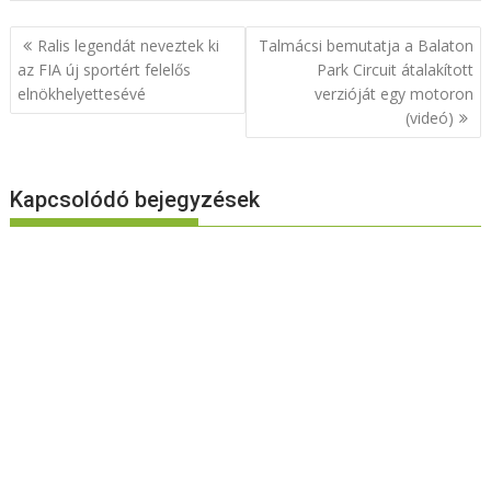
Bejegyzés
Ralis legendát neveztek ki
Talmácsi bemutatja a Balaton
navigáció
az FIA új sportért felelős
Park Circuit átalakított
elnökhelyettesévé
verzióját egy motoron
(videó)
Kapcsolódó bejegyzések