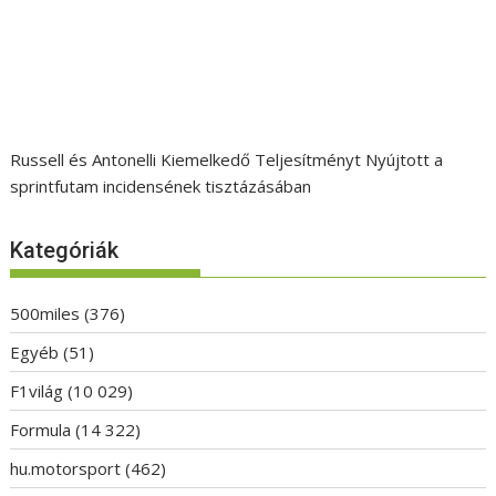
Russell és Antonelli Kiemelkedő Teljesítményt Nyújtott a
sprintfutam incidensének tisztázásában
Kategóriák
500miles
(376)
Egyéb
(51)
F1világ
(10 029)
Formula
(14 322)
hu.motorsport
(462)