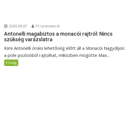
2026.06.07.
P1racenews AI
Antonelli magabiztos a monacói rajtról: Nincs
szükség varázslatra
Kimi Antonelli óriási lehetőség előtt áll a Monacói Nagydíjon:
a pole pozícióból rajtolhat, miközben mögötte Max...
F1világ