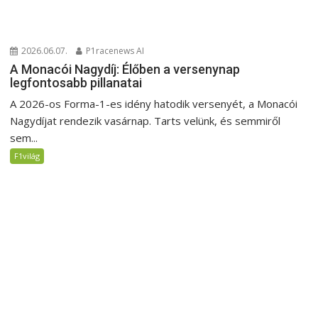
2026.06.07.
P1racenews AI
A Monacói Nagydíj: Élőben a versenynap
legfontosabb pillanatai
A 2026-os Forma-1-es idény hatodik versenyét, a Monacói
Nagydíjat rendezik vasárnap. Tarts velünk, és semmiről
sem...
F1világ