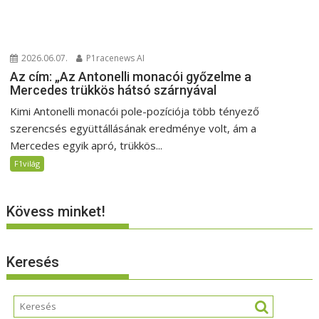
2026.06.07.
P1racenews AI
Az cím: „Az Antonelli monacói győzelme a
Mercedes trükkös hátsó szárnyával
Kimi Antonelli monacói pole-pozíciója több tényező
szerencsés együttállásának eredménye volt, ám a
Mercedes egyik apró, trükkös...
F1világ
Kövess minket!
Keresés