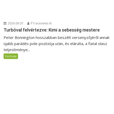
2026.06.07.
P1racenews AI
Turbóval felvértezve: Kimi a sebesség mestere
Peter Bonnington hosszabban beszélt versenyzőjéről annak
újabb parádés pole-pozíciója után, és elárulta, a fiatal olasz
teljesítménye...
Formula