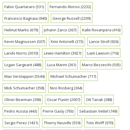
Fabio Quartararo
(531)
Fernando Alonso
(2232)
Francesco Bagnaia
(940)
George Russell
(2209)
Helmut Marko
(679)
Johann Zarco
(367)
Kalle Rovanpera
(416)
Kevin Magnussen
(507)
Kimi Antonelli
(373)
Lance Stroll
(926)
Lando Norris
(3010)
Lewis Hamilton
(3927)
Liam Lawson
(716)
Logan Sargeant
(488)
Luca Marini
(361)
Marco Bezzecchi
(505)
Max Verstappen
(5544)
Michael Schumacher
(717)
Mick Schumacher
(358)
Nico Rosberg
(364)
Oliver Bearman
(396)
Oscar Piastri
(2007)
Ott Tanak
(388)
Pedro Acosta
(443)
Pierre Gasly
(793)
Sebastian Vettel
(749)
Sergio Perez
(1431)
Thierry Neuville
(559)
Toto Wolff
(970)