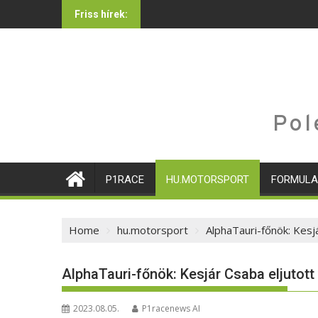
Skip
Friss hírek:
to
content
Pol
P1RACE
HU.MOTORSPORT
FORMULA
Home
hu.motorsport
AlphaTauri-főnök: Kesjá
AlphaTauri-főnök: Kesjár Csaba eljutott
2023.08.05.
P1racenews AI