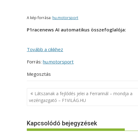
A kép forrása:
hu.motorsport
P1racenews AI automatikus összefoglalója:
Tovább a cikkhez
Forrás:
hu.motorsport
Megosztás
Bejegyzés
Látszanak a fejlődés jelei a Ferrarinál – mondja a
navigáció
vezérigazgató – F1VILÁG.HU
Kapcsolódó bejegyzések