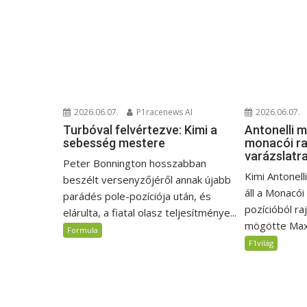
2026.06.07.
P1racenews AI
2026.06.07.
Turbóval felvértezve: Kimi a
Antonelli 
sebesség mestere
monacói ra
varázslatr
Peter Bonnington hosszabban
Kimi Antonell
beszélt versenyzőjéről annak újabb
áll a Monacói
parádés pole-pozíciója után, és
pozícióból ra
elárulta, a fiatal olasz teljesítménye...
mögötte Max.
Formula
F1világ