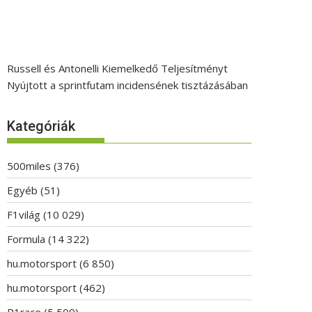
Russell és Antonelli Kiemelkedő Teljesítményt
Nyújtott a sprintfutam incidensének tisztázásában
Kategóriák
500miles
(376)
Egyéb
(51)
F1világ
(10 029)
Formula
(14 322)
hu.motorsport
(6 850)
hu.motorsport
(462)
P1race
(5 509)