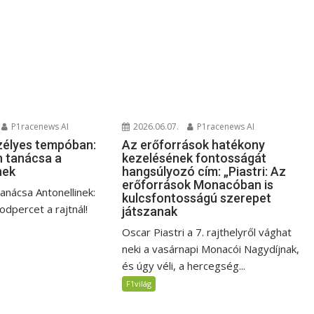
P1racenews AI
2026.06.07.
P1racenews AI
zélyes tempóban:
Az erőforrások hatékony
 tanácsa a
kezelésének fontosságát
nek
hangsúlyozó cím: „Piastri: Az
erőforrások Monacóban is
anácsa Antonellinek:
kulcsfontosságú szerepet
dpercet a rajtnál!
játszanak
Oscar Piastri a 7. rajthelyről vághat
neki a vasárnapi Monacói Nagydíjnak,
és úgy véli, a hercegség...
F1világ