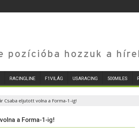
e pozícióba hozzuk a híre
RACINGLINE
F1VILÁG
USARACING
500MILES
r Csaba eljutott volna a Forma-1-ig!
 volna a Forma-1-ig!