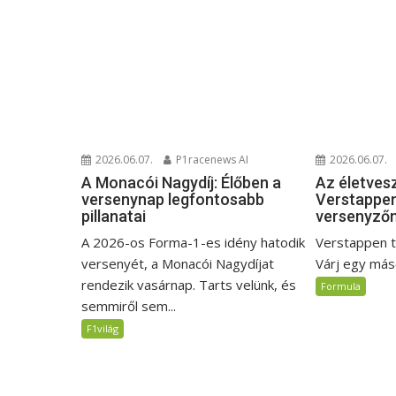
2026.06.07.
2026.06.07.
P1racenews AI
Az életves
A Monacói Nagydíj: Élőben a
Verstappen
versenynap legfontosabb
versenyző
pillanatai
Verstappen t
A 2026-os Forma-1-es idény hatodik
Várj egy máso
versenyét, a Monacói Nagydíjat
rendezik vasárnap. Tarts velünk, és
Formula
semmiről sem...
F1világ