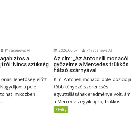
P1racenews AI
2026.06.07.
P1racenews AI
magabiztos a
Az cím: „Az Antonelli monacói
jtról: Nincs szükség
győzelme a Mercedes trükkös
a
hátsó szárnyával
i óriási lehetőség előtt
Kimi Antonelli monacói pole-pozíciója
 Nagydíjon: a pole
több tényező szerencsés
jtolhat, miközben
együttállásának eredménye volt, ám
..
a Mercedes egyik apró, trükkös...
F1világ