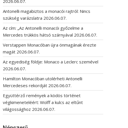
2026.06.07.
Antonelli magabiztos a monacói rajtról: Nincs
szükség varázslatra
2026.06.07.
Az cím: „Az Antonelli monacói győzelme a
Mercedes trükkös hátsó szárnyával
2026.06.07.
Verstappen Monacóban újra önmagának érezte
magát
2026.06.07.
Az egyediség földje: Monaco a Leclerc szemével
2026.06.07.
Hamilton Monacóban utolérheti Antonelli
Mercedeses rekordját
2026.06.07.
Együttérző remények a ködös történet
végkimeneteléért: Wolff a kulcs az eltűnt
világossághoz
2026.06.07.
Népszerű