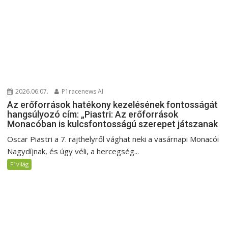
2026.06.07.
P1racenews AI
Az erőforrások hatékony kezelésének fontosságát
hangsúlyozó cím: „Piastri: Az erőforrások
Monacóban is kulcsfontosságú szerepet játszanak
Oscar Piastri a 7. rajthelyről vághat neki a vasárnapi Monacói
Nagydíjnak, és úgy véli, a hercegség...
F1világ