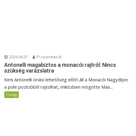
2026.06.07.
P1racenews AI
Antonelli magabiztos a monacói rajtról: Nincs
szükség varázslatra
Kimi Antonelli óriási lehetőség előtt áll a Monacói Nagydíjon:
a pole pozícióból rajtolhat, miközben mögötte Max...
F1világ