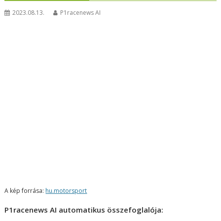
2023.08.13.
P1racenews AI
A kép forrása:
hu.motorsport
P1racenews AI automatikus összefoglalója: