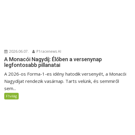
2026.06.07.
P1racenews AI
A Monacói Nagydíj: Élőben a versenynap
legfontosabb pillanatai
A 2026-os Forma-1-es idény hatodik versenyét, a Monacói
Nagydíjat rendezik vasárnap. Tarts velünk, és semmiről
sem...
F1világ