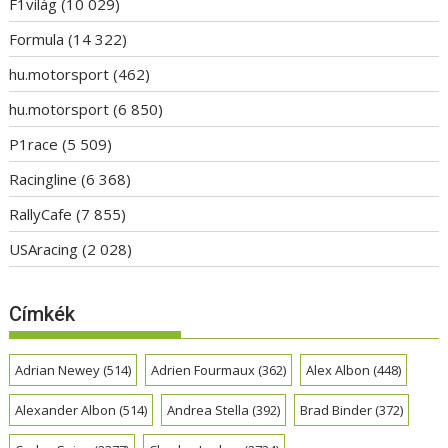
F1világ
(10 029)
Formula
(14 322)
hu.motorsport
(462)
hu.motorsport
(6 850)
P1race
(5 509)
Racingline
(6 368)
RallyCafe
(7 855)
USAracing
(2 028)
Címkék
Adrian Newey
(514)
Adrien Fourmaux
(362)
Alex Albon
(448)
Alexander Albon
(514)
Andrea Stella
(392)
Brad Binder
(372)