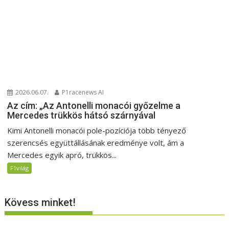
2026.06.07.
P1racenews AI
Az cím: „Az Antonelli monacói győzelme a
Mercedes trükkös hátsó szárnyával
Kimi Antonelli monacói pole-pozíciója több tényező
szerencsés együttállásának eredménye volt, ám a
Mercedes egyik apró, trükkös...
F1világ
Kövess minket!