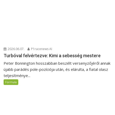
2026.06.07.
P1racenews AI
Turbóval felvértezve: Kimi a sebesség mestere
Peter Bonnington hosszabban beszélt versenyzőjéről annak
újabb parádés pole-pozíciója után, és elárulta, a fiatal olasz
teljesítménye...
Formula