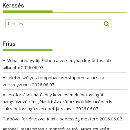
Keresés
Friss
A Monacói Nagydíj: Élőben a versenynap legfontosabb
pillanatai
2026.06.07.
Az életveszélyes tempóban: Verstappen tanácsa a
versenyzőnek
2026.06.07.
Az erőforrások hatékony kezelésének fontosságát
hangsúlyozó cím: „Piastri: Az erőforrások Monacóban is
kulcsfontosságú szerepet játszanak
2026.06.07.
Turbóval felvértezve: Kimi a sebesség mestere
2026.06.07.
Antonelli magabiztos a monacói rajtról: Nincs szükség