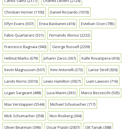
Carlos Sainz
(2377)
Charles Leclerc
(2724)
Christian Horner
(1100)
Daniel Ricciardo
(1010)
Elfyn Evans
(507)
Enea Bastianini
(416)
Esteban Ocon
(785)
Fabio Quartararo
(531)
Fernando Alonso
(2232)
Francesco Bagnaia
(940)
George Russell
(2209)
Helmut Marko
(679)
Johann Zarco
(367)
Kalle Rovanpera
(416)
Kevin Magnussen
(507)
Kimi Antonelli
(373)
Lance Stroll
(926)
Lando Norris
(3010)
Lewis Hamilton
(3927)
Liam Lawson
(716)
Logan Sargeant
(488)
Luca Marini
(361)
Marco Bezzecchi
(505)
Max Verstappen
(5544)
Michael Schumacher
(717)
Mick Schumacher
(358)
Nico Rosberg
(364)
Oliver Bearman
(396)
Oscar Piastri
(2007)
Ott Tanak
(388)