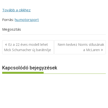
Tovább a cikkhez
Forrás:
hu.motorsport
Megosztás
Bejegyzés
Ez a 22 éves modell lehet
Nem kedvez Norris stílusának
navigáció
Mick Schumacher új barátnője
a McLaren
Kapcsolódó bejegyzések