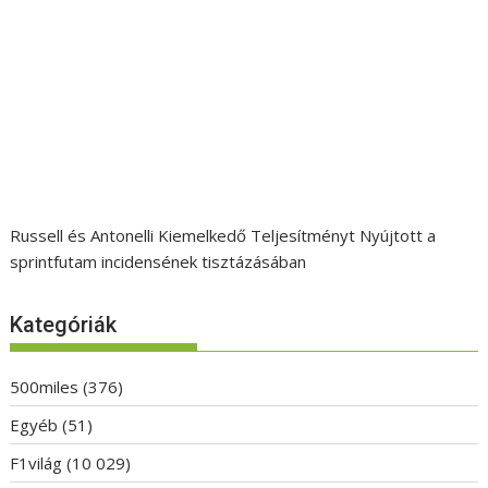
Russell és Antonelli Kiemelkedő Teljesítményt Nyújtott a
sprintfutam incidensének tisztázásában
Kategóriák
500miles
(376)
Egyéb
(51)
F1világ
(10 029)