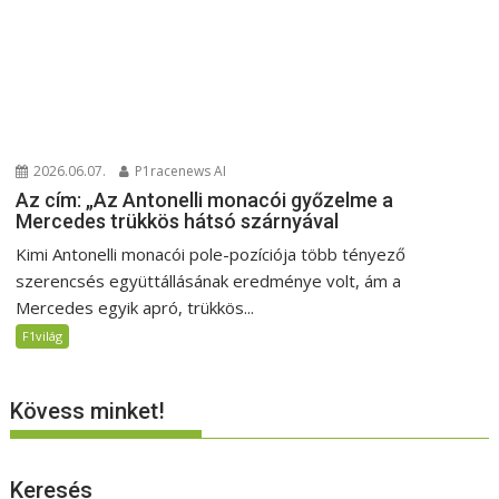
2026.06.07.
P1racenews AI
Az cím: „Az Antonelli monacói győzelme a
Mercedes trükkös hátsó szárnyával
Kimi Antonelli monacói pole-pozíciója több tényező
szerencsés együttállásának eredménye volt, ám a
Mercedes egyik apró, trükkös...
F1világ
Kövess minket!
Keresés