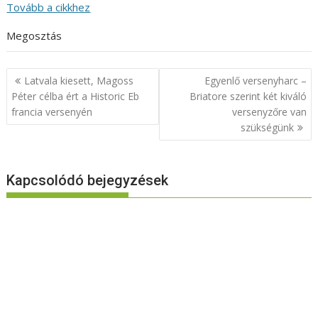
Tovább a cikkhez
Megosztás
Bejegyzés
Latvala kiesett, Magoss
Egyenlő versenyharc –
navigáció
Péter célba ért a Historic Eb
Briatore szerint két kiváló
francia versenyén
versenyzőre van
szükségünk
Kapcsolódó bejegyzések