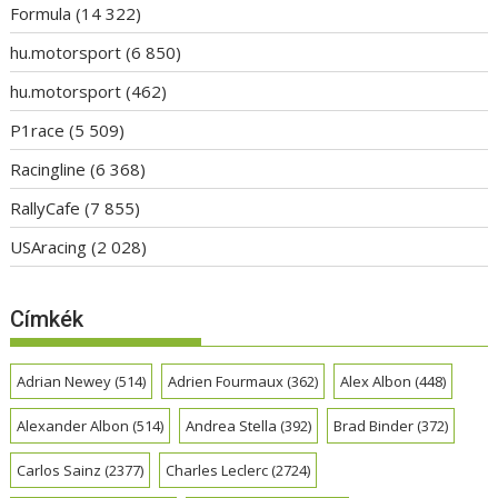
Formula
(14 322)
hu.motorsport
(6 850)
hu.motorsport
(462)
P1race
(5 509)
Racingline
(6 368)
RallyCafe
(7 855)
USAracing
(2 028)
Címkék
Adrian Newey
(514)
Adrien Fourmaux
(362)
Alex Albon
(448)
Alexander Albon
(514)
Andrea Stella
(392)
Brad Binder
(372)
Carlos Sainz
(2377)
Charles Leclerc
(2724)