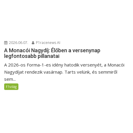
2026.06.07.
P1racenews AI
A Monacói Nagydíj: Élőben a versenynap
legfontosabb pillanatai
A 2026-os Forma-1-es idény hatodik versenyét, a Monacói
Nagydíjat rendezik vasárnap. Tarts velünk, és semmiről
sem...
F1világ