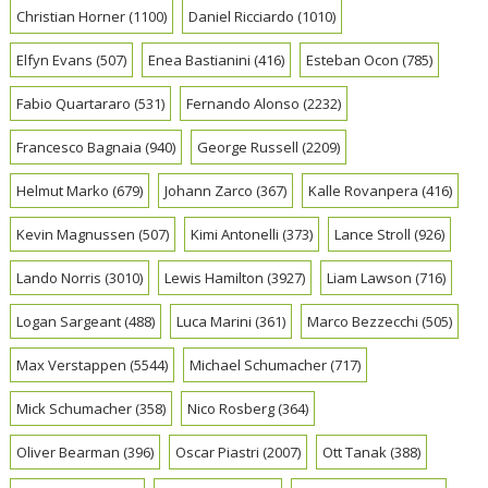
Christian Horner
(1100)
Daniel Ricciardo
(1010)
Elfyn Evans
(507)
Enea Bastianini
(416)
Esteban Ocon
(785)
Fabio Quartararo
(531)
Fernando Alonso
(2232)
Francesco Bagnaia
(940)
George Russell
(2209)
Helmut Marko
(679)
Johann Zarco
(367)
Kalle Rovanpera
(416)
Kevin Magnussen
(507)
Kimi Antonelli
(373)
Lance Stroll
(926)
Lando Norris
(3010)
Lewis Hamilton
(3927)
Liam Lawson
(716)
Logan Sargeant
(488)
Luca Marini
(361)
Marco Bezzecchi
(505)
Max Verstappen
(5544)
Michael Schumacher
(717)
Mick Schumacher
(358)
Nico Rosberg
(364)
Oliver Bearman
(396)
Oscar Piastri
(2007)
Ott Tanak
(388)