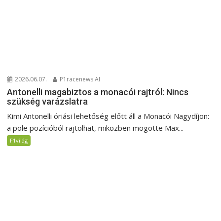
2026.06.07.
P1racenews AI
Antonelli magabiztos a monacói rajtról: Nincs
szükség varázslatra
Kimi Antonelli óriási lehetőség előtt áll a Monacói Nagydíjon:
a pole pozícióból rajtolhat, miközben mögötte Max...
F1világ