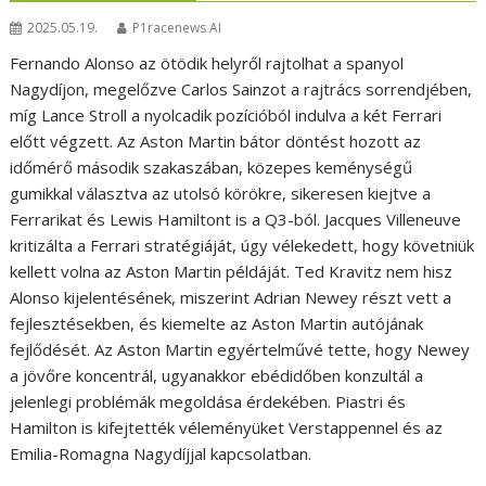
2025.05.19.
P1racenews AI
Fernando Alonso az ötödik helyről rajtolhat a spanyol
Nagydíjon, megelőzve Carlos Sainzot a rajtrács sorrendjében,
míg Lance Stroll a nyolcadik pozícióból indulva a két Ferrari
előtt végzett. Az Aston Martin bátor döntést hozott az
időmérő második szakaszában, közepes keménységű
gumikkal választva az utolsó körökre, sikeresen kiejtve a
Ferrarikat és Lewis Hamiltont is a Q3-ból. Jacques Villeneuve
kritizálta a Ferrari stratégiáját, úgy vélekedett, hogy követniük
kellett volna az Aston Martin példáját. Ted Kravitz nem hisz
Alonso kijelentésének, miszerint Adrian Newey részt vett a
fejlesztésekben, és kiemelte az Aston Martin autójának
fejlődését. Az Aston Martin egyértelművé tette, hogy Newey
a jövőre koncentrál, ugyanakkor ebédidőben konzultál a
jelenlegi problémák megoldása érdekében. Piastri és
Hamilton is kifejtették véleményüket Verstappennel és az
Emilia-Romagna Nagydíjjal kapcsolatban.