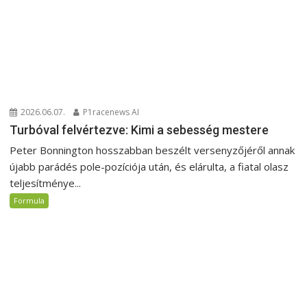
2026.06.07.
P1racenews AI
Turbóval felvértezve: Kimi a sebesség mestere
Peter Bonnington hosszabban beszélt versenyzőjéről annak
újabb parádés pole-pozíciója után, és elárulta, a fiatal olasz
teljesítménye...
Formula