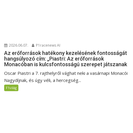
2026.06.07.
P1racenews AI
Az erőforrások hatékony kezelésének fontosságát
hangsúlyozó cím: „Piastri: Az erőforrások
Monacóban is kulcsfontosságú szerepet játszanak
Oscar Piastri a 7. rajthelyről vághat neki a vasárnapi Monacói
Nagydíjnak, és úgy véli, a hercegség...
F1világ