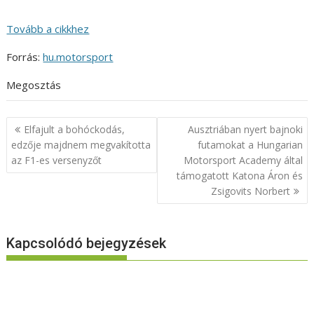
Tovább a cikkhez
Forrás:
hu.motorsport
Megosztás
Bejegyzés
Elfajult a bohóckodás,
Ausztriában nyert bajnoki
navigáció
edzője majdnem megvakította
futamokat a Hungarian
az F1-es versenyzőt
Motorsport Academy által
támogatott Katona Áron és
Zsigovits Norbert
Kapcsolódó bejegyzések