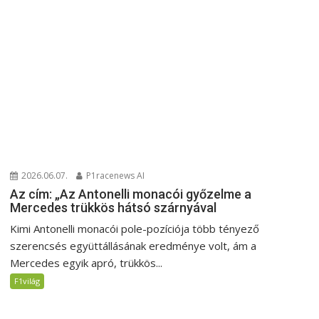
2026.06.07.
P1racenews AI
Az cím: „Az Antonelli monacói győzelme a
Mercedes trükkös hátsó szárnyával
Kimi Antonelli monacói pole-pozíciója több tényező
szerencsés együttállásának eredménye volt, ám a
Mercedes egyik apró, trükkös...
F1világ