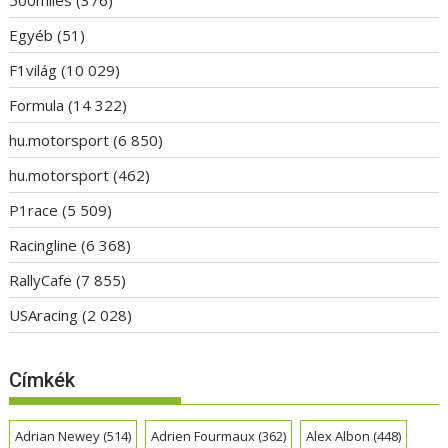
500miles
(376)
Egyéb
(51)
F1világ
(10 029)
Formula
(14 322)
hu.motorsport
(6 850)
hu.motorsport
(462)
P1race
(5 509)
Racingline
(6 368)
RallyCafe
(7 855)
USAracing
(2 028)
Címkék
Adrian Newey
(514)
Adrien Fourmaux
(362)
Alex Albon
(448)