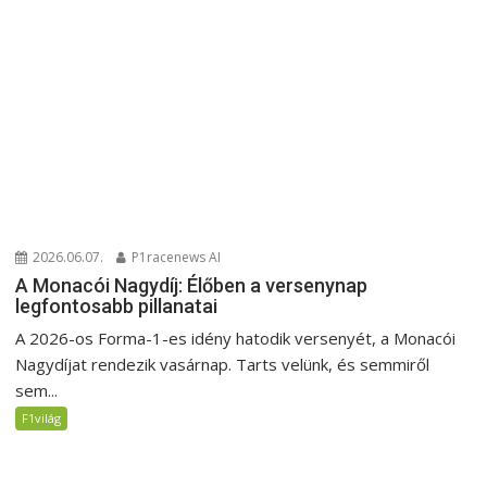
2026.06.07.
P1racenews AI
A Monacói Nagydíj: Élőben a versenynap
legfontosabb pillanatai
A 2026-os Forma-1-es idény hatodik versenyét, a Monacói
Nagydíjat rendezik vasárnap. Tarts velünk, és semmiről
sem...
F1világ