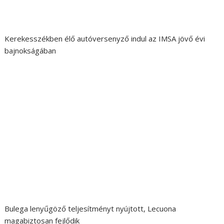
Kerekesszékben élő autóversenyző indul az IMSA jövő évi
bajnokságában
Bulega lenyűgöző teljesítményt nyújtott, Lecuona
magabiztosan fejlődik