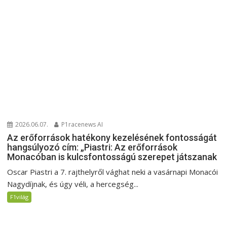
2026.06.07.
P1racenews AI
Az erőforrások hatékony kezelésének fontosságát
hangsúlyozó cím: „Piastri: Az erőforrások
Monacóban is kulcsfontosságú szerepet játszanak
Oscar Piastri a 7. rajthelyről vághat neki a vasárnapi Monacói
Nagydíjnak, és úgy véli, a hercegség...
F1világ