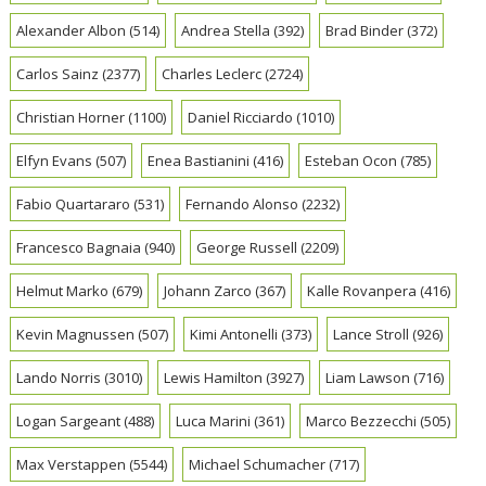
Alexander Albon
(514)
Andrea Stella
(392)
Brad Binder
(372)
Carlos Sainz
(2377)
Charles Leclerc
(2724)
Christian Horner
(1100)
Daniel Ricciardo
(1010)
Elfyn Evans
(507)
Enea Bastianini
(416)
Esteban Ocon
(785)
Fabio Quartararo
(531)
Fernando Alonso
(2232)
Francesco Bagnaia
(940)
George Russell
(2209)
Helmut Marko
(679)
Johann Zarco
(367)
Kalle Rovanpera
(416)
Kevin Magnussen
(507)
Kimi Antonelli
(373)
Lance Stroll
(926)
Lando Norris
(3010)
Lewis Hamilton
(3927)
Liam Lawson
(716)
Logan Sargeant
(488)
Luca Marini
(361)
Marco Bezzecchi
(505)
Max Verstappen
(5544)
Michael Schumacher
(717)