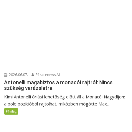
2026.06.07.
P1racenews AI
Antonelli magabiztos a monacói rajtról: Nincs
szükség varázslatra
Kimi Antonelli óriási lehetőség előtt áll a Monacói Nagydíjon:
a pole pozícióból rajtolhat, miközben mögötte Max...
F1világ