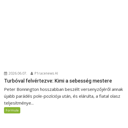
2026.06.07.
P1racenews AI
Turbóval felvértezve: Kimi a sebesség mestere
Peter Bonnington hosszabban beszélt versenyzőjéről annak
újabb parádés pole-pozíciója után, és elárulta, a fiatal olasz
teljesítménye...
Formula