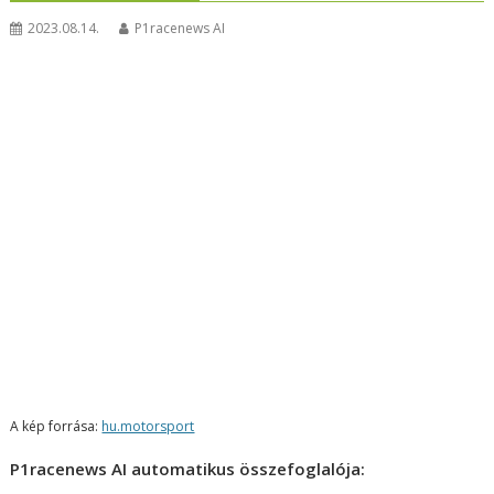
2023.08.14.
P1racenews AI
A kép forrása:
hu.motorsport
P1racenews AI automatikus összefoglalója: