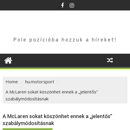
Skip
to
content
Pole pozícióba hozzuk a híreket!
Home
hu.motorsport
A McLaren sokat köszönhet ennek a „jelentős”
szabálymódosításnak
A McLaren sokat köszönhet ennek a „jelentős”
szabálymódosításnak