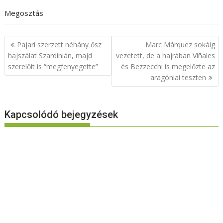
Megosztás
Bejegyzés
Pajari szerzett néhány ősz
Marc Márquez sokáig
navigáció
hajszálat Szardínián, majd
vezetett, de a hajrában Viñales
szerelőit is “megfenyegette”
és Bezzecchi is megelőzte az
aragóniai teszten
Kapcsolódó bejegyzések