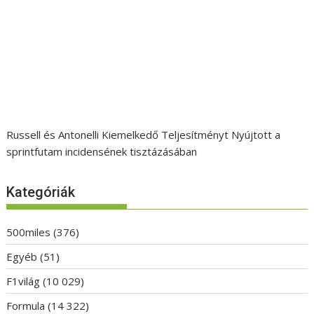
Russell és Antonelli Kiemelkedő Teljesítményt Nyújtott a
sprintfutam incidensének tisztázásában
Kategóriák
500miles
(376)
Egyéb
(51)
F1világ
(10 029)
Formula
(14 322)