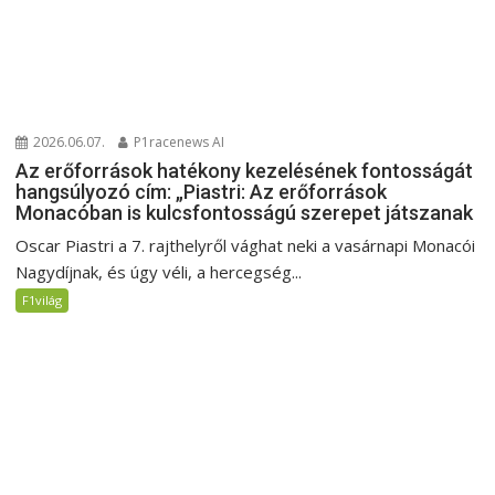
2026.06.07.
P1racenews AI
Az erőforrások hatékony kezelésének fontosságát
hangsúlyozó cím: „Piastri: Az erőforrások
Monacóban is kulcsfontosságú szerepet játszanak
Oscar Piastri a 7. rajthelyről vághat neki a vasárnapi Monacói
Nagydíjnak, és úgy véli, a hercegség...
F1világ