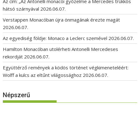
Az cím: „Az Antonelli monacói győzelme a Mercedes trükkös
hátsó szárnyával
2026.06.07.
Verstappen Monacóban újra önmagának érezte magát
2026.06.07.
Az egyediség földje: Monaco a Leclerc szemével
2026.06.07.
Hamilton Monacóban utolérheti Antonelli Mercedeses
rekordját
2026.06.07.
Együttérző remények a ködös történet végkimeneteléért:
Wolff a kulcs az eltűnt világossághoz
2026.06.07.
Népszerű