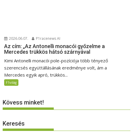
2026.06.07.
P1racenews AI
Az cím: „Az Antonelli monacói győzelme a
Mercedes trükkös hátsó szárnyával
Kimi Antonelli monacói pole-pozíciója több tényező
szerencsés együttállásának eredménye volt, ám a
Mercedes egyik apró, trükkös...
F1világ
Kövess minket!
Keresés