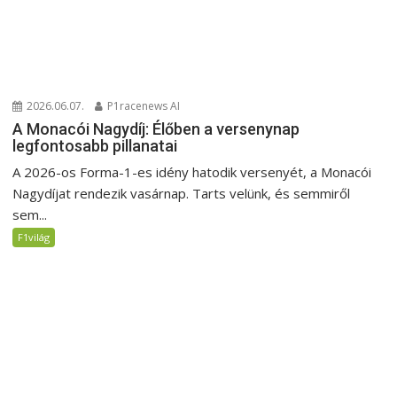
2026.06.07.
P1racenews AI
A Monacói Nagydíj: Élőben a versenynap
legfontosabb pillanatai
A 2026-os Forma-1-es idény hatodik versenyét, a Monacói
Nagydíjat rendezik vasárnap. Tarts velünk, és semmiről
sem...
F1világ