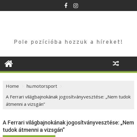
Skip
to
content
Pole pozícióba hozzuk a híreket!
Home
hu.motorsport
A Ferrari világbajnokának jogosítványvesztése: „Nem tudok
átmenni a vizsgán”
A Ferrari világbajnokának jogosítványvesztése: „Nem
tudok átmenni a vizsgán”