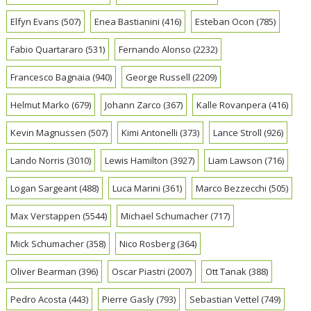
Elfyn Evans
(507)
Enea Bastianini
(416)
Esteban Ocon
(785)
Fabio Quartararo
(531)
Fernando Alonso
(2232)
Francesco Bagnaia
(940)
George Russell
(2209)
Helmut Marko
(679)
Johann Zarco
(367)
Kalle Rovanpera
(416)
Kevin Magnussen
(507)
Kimi Antonelli
(373)
Lance Stroll
(926)
Lando Norris
(3010)
Lewis Hamilton
(3927)
Liam Lawson
(716)
Logan Sargeant
(488)
Luca Marini
(361)
Marco Bezzecchi
(505)
Max Verstappen
(5544)
Michael Schumacher
(717)
Mick Schumacher
(358)
Nico Rosberg
(364)
Oliver Bearman
(396)
Oscar Piastri
(2007)
Ott Tanak
(388)
Pedro Acosta
(443)
Pierre Gasly
(793)
Sebastian Vettel
(749)