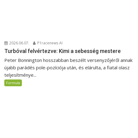
2026.06.07.
P1racenews AI
Turbóval felvértezve: Kimi a sebesség mestere
Peter Bonnington hosszabban beszélt versenyzőjéről annak
újabb parádés pole-pozíciója után, és elárulta, a fiatal olasz
teljesítménye...
Formula