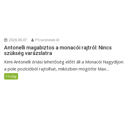
2026.06.07.
P1racenews AI
Antonelli magabiztos a monacói rajtról: Nincs
szükség varázslatra
Kimi Antonelli óriási lehetőség előtt áll a Monacói Nagydíjon:
a pole pozícióból rajtolhat, miközben mögötte Max...
F1világ