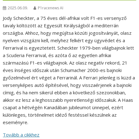
2025.06.09.
P1racenews AI
Jody Scheckter, a 75 éves dél-afrikai volt F1-es versenyző
tavaly költözött az Egyesült Királyságból a mediterrán
országba. Ahhoz, hogy megújítsa közúti jogosítványát, olasz
nyelven vizsgázni kell, melyhez felkért egy ügyvédet és a
Ferrarival is egyeztetett. Scheckter 1979-ben világbajnok lett
a Scuderia Ferrarival, és azóta ő az egyetlen afrikai
származású F1-es világbajnok. Az olasz negatív rekord, 21
éves ínséges időszak után Schumacher 2000-es bajnoki
győzelmével ért véget a Ferrarinál. A Ferrari jelenleg is küzd a
versenyképes autó építésével, hogy visszaérjenek a bajnoki
címig, és ha nem sikerül ebben a következő szezonokban,
akkor ez lesz a leghosszabb nyeretlenségi időszakuk. A Haas
csapat a hétvégén Kanadában jubileumot ünnepel, ezért
különleges, történelmet idéző festéssel készülnek az
eseményre.
Tovább a cikkhez