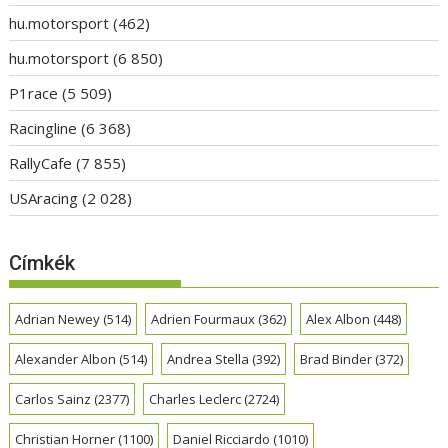
hu.motorsport
(462)
hu.motorsport
(6 850)
P1race
(5 509)
Racingline
(6 368)
RallyCafe
(7 855)
USAracing
(2 028)
Címkék
Adrian Newey
(514)
Adrien Fourmaux
(362)
Alex Albon
(448)
Alexander Albon
(514)
Andrea Stella
(392)
Brad Binder
(372)
Carlos Sainz
(2377)
Charles Leclerc
(2724)
Christian Horner
(1100)
Daniel Ricciardo
(1010)