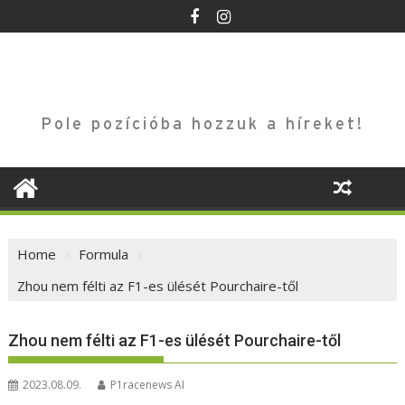
Skip
to
content
Pole pozícióba hozzuk a híreket!
Home
Formula
Zhou nem félti az F1-es ülését Pourchaire-től
Zhou nem félti az F1-es ülését Pourchaire-től
2023.08.09.
P1racenews AI