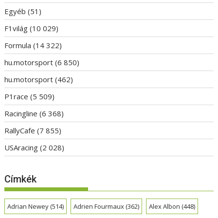
Egyéb
(51)
F1világ
(10 029)
Formula
(14 322)
hu.motorsport
(6 850)
hu.motorsport
(462)
P1race
(5 509)
Racingline
(6 368)
RallyCafe
(7 855)
USAracing
(2 028)
Címkék
Adrian Newey
(514)
Adrien Fourmaux
(362)
Alex Albon
(448)