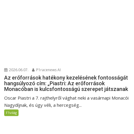
2026.06.07.
P1racenews AI
Az erőforrások hatékony kezelésének fontosságát
hangsúlyozó cím: „Piastri: Az erőforrások
Monacóban is kulcsfontosságú szerepet játszanak
Oscar Piastri a 7. rajthelyről vághat neki a vasárnapi Monacói
Nagydíjnak, és úgy véli, a hercegség...
F1világ