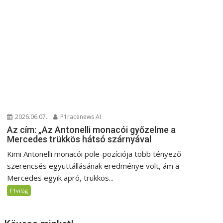
2026.06.07.
P1racenews AI
Az cím: „Az Antonelli monacói győzelme a
Mercedes trükkös hátsó szárnyával
Kimi Antonelli monacói pole-pozíciója több tényező
szerencsés együttállásának eredménye volt, ám a
Mercedes egyik apró, trükkös...
F1világ