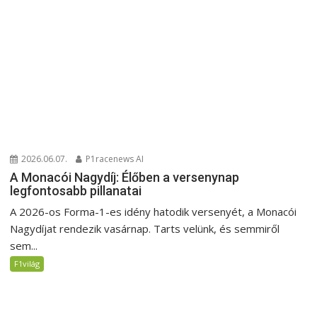
2026.06.07.
P1racenews AI
A Monacói Nagydíj: Élőben a versenynap
legfontosabb pillanatai
A 2026-os Forma-1-es idény hatodik versenyét, a Monacói
Nagydíjat rendezik vasárnap. Tarts velünk, és semmiről
sem...
F1világ