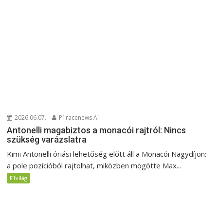
2026.06.07.
P1racenews AI
Antonelli magabiztos a monacói rajtról: Nincs
szükség varázslatra
Kimi Antonelli óriási lehetőség előtt áll a Monacói Nagydíjon:
a pole pozícióból rajtolhat, miközben mögötte Max...
F1világ