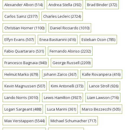
Alexander Albon
(514)
Andrea Stella
(392)
Brad Binder
(372)
Carlos Sainz
(2377)
Charles Leclerc
(2724)
Christian Horner
(1100)
Daniel Ricciardo
(1010)
Elfyn Evans
(507)
Enea Bastianini
(416)
Esteban Ocon
(785)
Fabio Quartararo
(531)
Fernando Alonso
(2232)
Francesco Bagnaia
(940)
George Russell
(2209)
Helmut Marko
(679)
Johann Zarco
(367)
Kalle Rovanpera
(416)
Kevin Magnussen
(507)
Kimi Antonelli
(373)
Lance Stroll
(926)
Lando Norris
(3010)
Lewis Hamilton
(3927)
Liam Lawson
(716)
Logan Sargeant
(488)
Luca Marini
(361)
Marco Bezzecchi
(505)
Max Verstappen
(5544)
Michael Schumacher
(717)