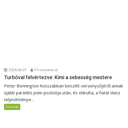
2026.06.07.
P1racenews AI
Turbóval felvértezve: Kimi a sebesség mestere
Peter Bonnington hosszabban beszélt versenyzőjéről annak
újabb parádés pole-pozíciója után, és elárulta, a fiatal olasz
teljesítménye...
Formula