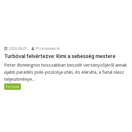
2026.06.07.
P1racenews AI
Turbóval felvértezve: Kimi a sebesség mestere
Peter Bonnington hosszabban beszélt versenyzőjéről annak
újabb parádés pole-pozíciója után, és elárulta, a fiatal olasz
teljesítménye...
Formula