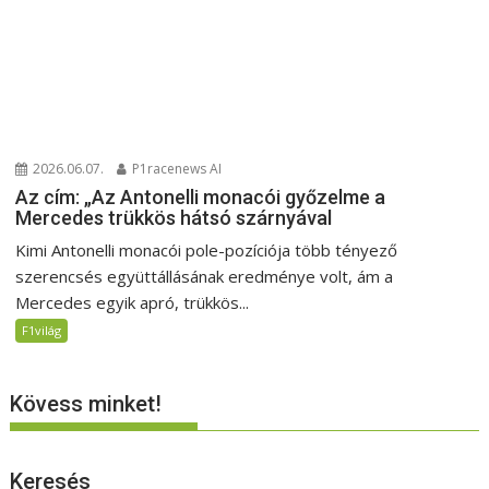
2026.06.07.
P1racenews AI
Az cím: „Az Antonelli monacói győzelme a
Mercedes trükkös hátsó szárnyával
Kimi Antonelli monacói pole-pozíciója több tényező
szerencsés együttállásának eredménye volt, ám a
Mercedes egyik apró, trükkös...
F1világ
Kövess minket!
Keresés