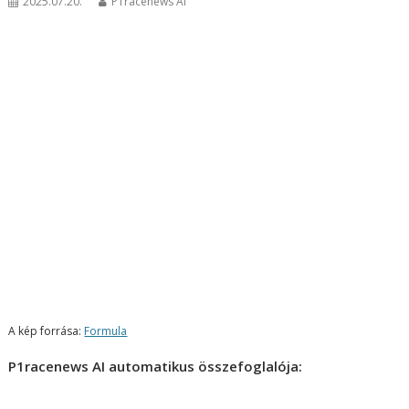
2025.07.20.
P1racenews AI
A kép forrása:
Formula
P1racenews AI automatikus összefoglalója: