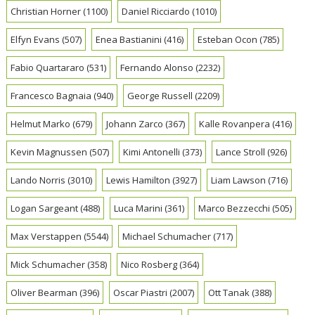
Christian Horner
(1100)
Daniel Ricciardo
(1010)
Elfyn Evans
(507)
Enea Bastianini
(416)
Esteban Ocon
(785)
Fabio Quartararo
(531)
Fernando Alonso
(2232)
Francesco Bagnaia
(940)
George Russell
(2209)
Helmut Marko
(679)
Johann Zarco
(367)
Kalle Rovanpera
(416)
Kevin Magnussen
(507)
Kimi Antonelli
(373)
Lance Stroll
(926)
Lando Norris
(3010)
Lewis Hamilton
(3927)
Liam Lawson
(716)
Logan Sargeant
(488)
Luca Marini
(361)
Marco Bezzecchi
(505)
Max Verstappen
(5544)
Michael Schumacher
(717)
Mick Schumacher
(358)
Nico Rosberg
(364)
Oliver Bearman
(396)
Oscar Piastri
(2007)
Ott Tanak
(388)