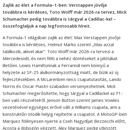
Zajlik az élet a Formula–1-ben: Verstappen jövője
továbbra is kérdéses, Toto Wolff már 2026-ra tervez, Mick
Schumacher pedig továbbra is tárgyal a Cadillac-kel –
összefoglaljuk a nap legfontosabb híreit.
A Formula-1 világában zajlik az élet: Max Verstappen jövője
továbbra is kérdéses, Helmut Marko szerint „Max azzal
találkozik, akivel akar”. Toto Wolff már 2026-ra tervezi a
Mercedesnél, és nem félti a nehéz döntéseket a pilótákat
illetően. Lewis Hamiltonnak a Ferrarinál nem könnyű a
helyzete az SF-25 alulkormányzottság miatt, de bízik az új
fejlesztésekben. A McLarenben nincs csapatutasítás, Lando
Norris és Oscar Piastri szabadon versenyezhetnek. Mick
Schumacher megerősítette, hogy tárgyal a Cadillackel az F1-
ben való részvételről. Jenson Button szerint James Vowles
vezetésével egységes erővé vált a Williams csapata, ami a
konstruktőri ötödik helyig repítette a csapatot. A MotoGP-ben
Marquez fölényesen nyerte a Cseh Nagydíjat Bezzecchi előtt,
Acosta a dobogón végzett, Alex Marquez pedig ütközött.