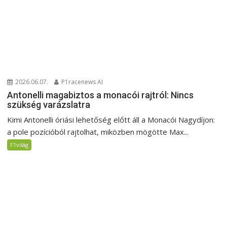
2026.06.07.
P1racenews AI
Antonelli magabiztos a monacói rajtról: Nincs
szükség varázslatra
Kimi Antonelli óriási lehetőség előtt áll a Monacói Nagydíjon:
a pole pozícióból rajtolhat, miközben mögötte Max...
F1világ