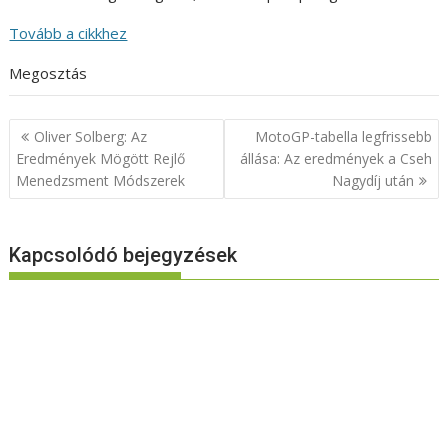
Tovább a cikkhez
Megosztás
Bejegyzés
Oliver Solberg: Az
MotoGP-tabella legfrissebb
navigáció
Eredmények Mögött Rejlő
állása: Az eredmények a Cseh
Menedzsment Módszerek
Nagydíj után
Kapcsolódó bejegyzések