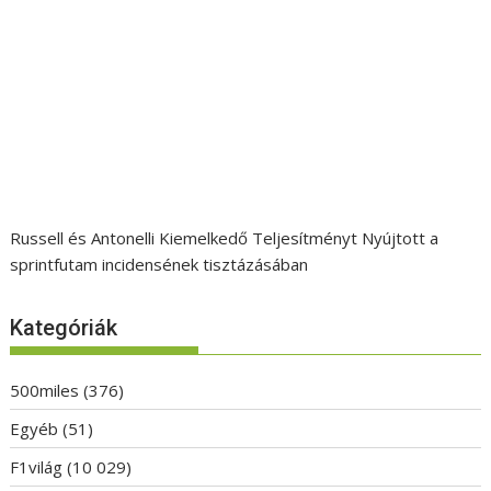
Russell és Antonelli Kiemelkedő Teljesítményt Nyújtott a
sprintfutam incidensének tisztázásában
Kategóriák
500miles
(376)
Egyéb
(51)
F1világ
(10 029)