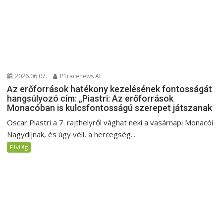
2026.06.07.
P1racenews AI
Az erőforrások hatékony kezelésének fontosságát
hangsúlyozó cím: „Piastri: Az erőforrások
Monacóban is kulcsfontosságú szerepet játszanak
Oscar Piastri a 7. rajthelyről vághat neki a vasárnapi Monacói
Nagydíjnak, és úgy véli, a hercegség...
F1világ