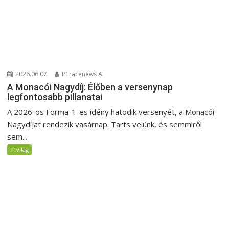
2026.06.07.
P1racenews AI
A Monacói Nagydíj: Élőben a versenynap
legfontosabb pillanatai
A 2026-os Forma-1-es idény hatodik versenyét, a Monacói
Nagydíjat rendezik vasárnap. Tarts velünk, és semmiről
sem...
F1világ