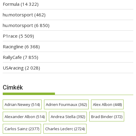
Formula
(14 322)
hu.motorsport
(462)
hu.motorsport
(6 850)
P1race
(5 509)
Racingline
(6 368)
RallyCafe
(7 855)
USAracing
(2 028)
Címkék
Adrian Newey
(514)
Adrien Fourmaux
(362)
Alex Albon
(448)
Alexander Albon
(514)
Andrea Stella
(392)
Brad Binder
(372)
Carlos Sainz
(2377)
Charles Leclerc
(2724)