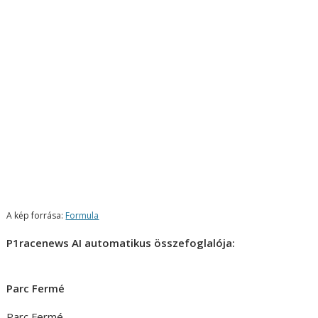
A kép forrása:
Formula
P1racenews AI automatikus összefoglalója:
Parc Fermé
Parc Fermé