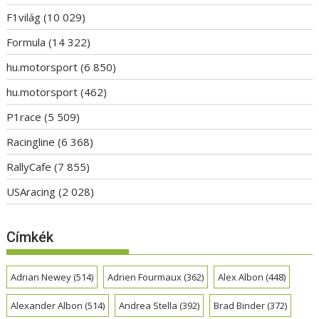
F1világ
(10 029)
Formula
(14 322)
hu.motorsport
(6 850)
hu.motorsport
(462)
P1race
(5 509)
Racingline
(6 368)
RallyCafe
(7 855)
USAracing
(2 028)
Címkék
Adrian Newey
(514)
Adrien Fourmaux
(362)
Alex Albon
(448)
Alexander Albon
(514)
Andrea Stella
(392)
Brad Binder
(372)