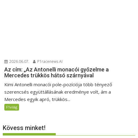
2026.06.07.
P1racenews AI
Az cím: „Az Antonelli monacói győzelme a
Mercedes trükkös hátsó szárnyával
Kimi Antonelli monacói pole-pozíciója több tényező
szerencsés együttállásának eredménye volt, ám a
Mercedes egyik apró, trükkös...
F1világ
Kövess minket!