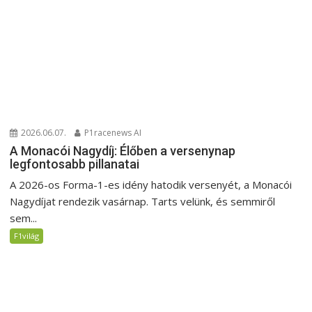
2026.06.07.
P1racenews AI
A Monacói Nagydíj: Élőben a versenynap
legfontosabb pillanatai
A 2026-os Forma-1-es idény hatodik versenyét, a Monacói
Nagydíjat rendezik vasárnap. Tarts velünk, és semmiről
sem...
F1világ