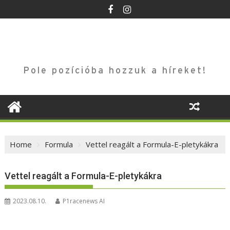
Skip
to
content
Pole pozícióba hozzuk a híreket!
Home
Formula
Vettel reagált a Formula-E-pletykákra
Vettel reagált a Formula-E-pletykákra
2023.08.10.
P1racenews AI