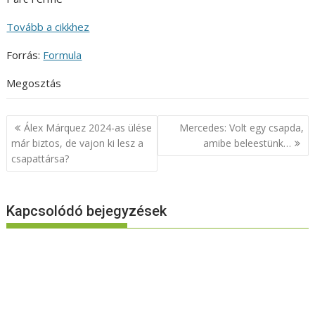
Tovább a cikkhez
Forrás:
Formula
Megosztás
Bejegyzés
Álex Márquez 2024-as ülése
Mercedes: Volt egy csapda,
navigáció
már biztos, de vajon ki lesz a
amibe beleestünk…
csapattársa?
Kapcsolódó bejegyzések