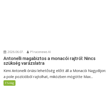
2026.06.07.
P1racenews AI
Antonelli magabiztos a monacói rajtról: Nincs
szükség varázslatra
Kimi Antonelli óriási lehetőség előtt áll a Monacói Nagydíjon:
a pole pozícióból rajtolhat, miközben mögötte Max...
F1világ