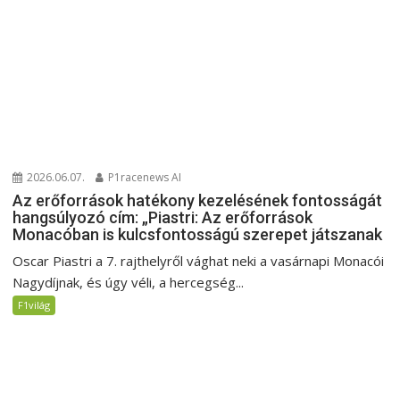
2026.06.07.
P1racenews AI
Az erőforrások hatékony kezelésének fontosságát
hangsúlyozó cím: „Piastri: Az erőforrások
Monacóban is kulcsfontosságú szerepet játszanak
Oscar Piastri a 7. rajthelyről vághat neki a vasárnapi Monacói
Nagydíjnak, és úgy véli, a hercegség...
F1világ