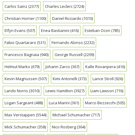
Carlos Sainz
(2377)
Charles Leclerc
(2724)
Christian Horner
(1100)
Daniel Ricciardo
(1010)
Elfyn Evans
(507)
Enea Bastianini
(416)
Esteban Ocon
(785)
Fabio Quartararo
(531)
Fernando Alonso
(2232)
Francesco Bagnaia
(940)
George Russell
(2209)
Helmut Marko
(679)
Johann Zarco
(367)
Kalle Rovanpera
(416)
Kevin Magnussen
(507)
Kimi Antonelli
(373)
Lance Stroll
(926)
Lando Norris
(3010)
Lewis Hamilton
(3927)
Liam Lawson
(716)
Logan Sargeant
(488)
Luca Marini
(361)
Marco Bezzecchi
(505)
Max Verstappen
(5544)
Michael Schumacher
(717)
Mick Schumacher
(358)
Nico Rosberg
(364)