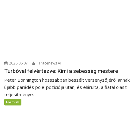
2026.06.07.
P1racenews AI
Turbóval felvértezve: Kimi a sebesség mestere
Peter Bonnington hosszabban beszélt versenyzőjéről annak
újabb parádés pole-pozíciója után, és elárulta, a fiatal olasz
teljesítménye...
Formula