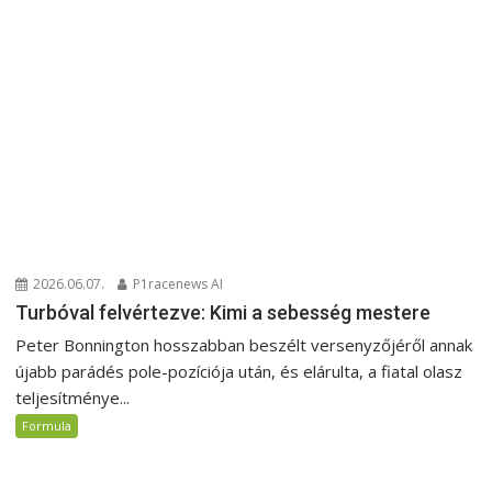
2026.06.07.
P1racenews AI
Turbóval felvértezve: Kimi a sebesség mestere
Peter Bonnington hosszabban beszélt versenyzőjéről annak
újabb parádés pole-pozíciója után, és elárulta, a fiatal olasz
teljesítménye...
Formula