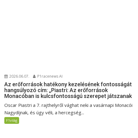
2026.06.07.
P1racenews AI
Az erőforrások hatékony kezelésének fontosságát
hangsúlyozó cím: „Piastri: Az erőforrások
Monacóban is kulcsfontosságú szerepet játszanak
Oscar Piastri a 7. rajthelyről vághat neki a vasárnapi Monacói
Nagydíjnak, és úgy véli, a hercegség...
F1világ