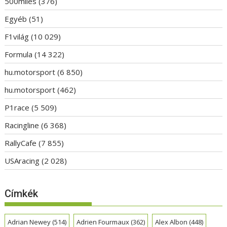
500miles
(376)
Egyéb
(51)
F1világ
(10 029)
Formula
(14 322)
hu.motorsport
(6 850)
hu.motorsport
(462)
P1race
(5 509)
Racingline
(6 368)
RallyCafe
(7 855)
USAracing
(2 028)
Címkék
Adrian Newey
(514)
Adrien Fourmaux
(362)
Alex Albon
(448)