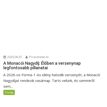
2026.06.07.
P1racenews AI
A Monacói Nagydíj: Élőben a versenynap
legfontosabb pillanatai
A 2026-os Forma-1-es idény hatodik versenyét, a Monacói
Nagydíjat rendezik vasárnap. Tarts velünk, és semmiről
sem...
F1világ