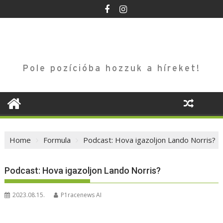
Skip
to
content
Pole pozícióba hozzuk a híreket!
Home
Formula
Podcast: Hova igazoljon Lando Norris?
Podcast: Hova igazoljon Lando Norris?
2023.08.15.
P1racenews AI