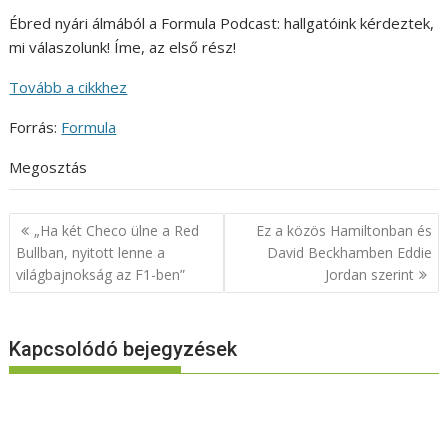
Ébred nyári álmából a Formula Podcast: hallgatóink kérdeztek,
mi válaszolunk! Íme, az első rész!
Tovább a cikkhez
Forrás:
Formula
Megosztás
Bejegyzés
„Ha két Checo ülne a Red
Ez a közös Hamiltonban és
navigáció
Bullban, nyitott lenne a
David Beckhamben Eddie
világbajnokság az F1-ben”
Jordan szerint
Kapcsolódó bejegyzések