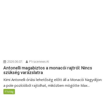
2026.06.07.
P1racenews AI
Antonelli magabiztos a monacói rajtról: Nincs
szükség varázslatra
Kimi Antonelli óriási lehetőség előtt áll a Monacói Nagydíjon:
a pole pozícióból rajtolhat, miközben mögötte Max...
F1világ