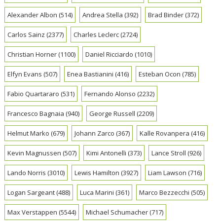
Alexander Albon
(514)
Andrea Stella
(392)
Brad Binder
(372)
Carlos Sainz
(2377)
Charles Leclerc
(2724)
Christian Horner
(1100)
Daniel Ricciardo
(1010)
Elfyn Evans
(507)
Enea Bastianini
(416)
Esteban Ocon
(785)
Fabio Quartararo
(531)
Fernando Alonso
(2232)
Francesco Bagnaia
(940)
George Russell
(2209)
Helmut Marko
(679)
Johann Zarco
(367)
Kalle Rovanpera
(416)
Kevin Magnussen
(507)
Kimi Antonelli
(373)
Lance Stroll
(926)
Lando Norris
(3010)
Lewis Hamilton
(3927)
Liam Lawson
(716)
Logan Sargeant
(488)
Luca Marini
(361)
Marco Bezzecchi
(505)
Max Verstappen
(5544)
Michael Schumacher
(717)