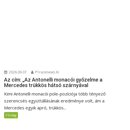
2026.06.07.
P1racenews AI
Az cím: „Az Antonelli monacói győzelme a
Mercedes trükkös hátsó szárnyával
Kimi Antonelli monacói pole-pozíciója több tényező
szerencsés együttállásának eredménye volt, ám a
Mercedes egyik apró, trükkös...
F1világ