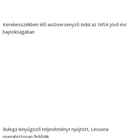
Kerekesszékben élő autóversenyző indul az IMSA jövő évi
bajnokságában
Bulega lenyűgöző teljesítményt nyújtott, Lecuona
magabiztosan fejlődik