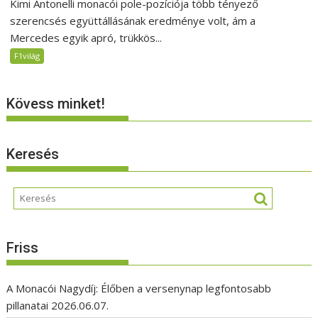
Kimi Antonelli monacói pole-pozíciója több tényező
szerencsés együttállásának eredménye volt, ám a
Mercedes egyik apró, trükkös...
F1világ
Kövess minket!
Keresés
Friss
A Monacói Nagydíj: Élőben a versenynap legfontosabb
pillanatai
2026.06.07.