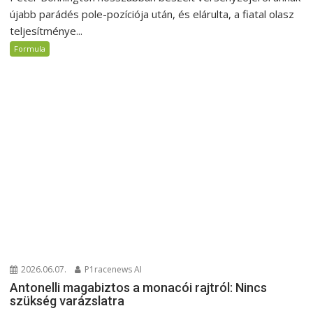
újabb parádés pole-pozíciója után, és elárulta, a fiatal olasz
teljesítménye...
Formula
2026.06.07.
P1racenews AI
Antonelli magabiztos a monacói rajtról: Nincs
szükség varázslatra