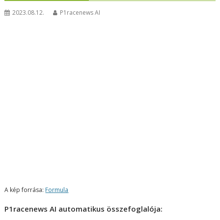
2023.08.12.
P1racenews AI
A kép forrása:
Formula
P1racenews AI automatikus összefoglalója: