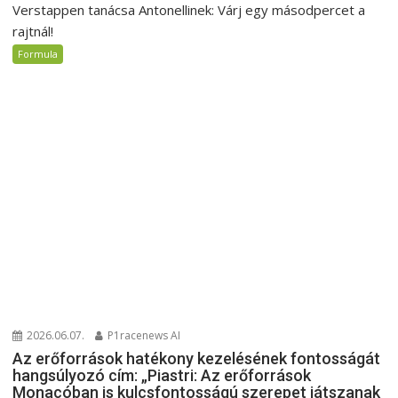
Verstappen tanácsa Antonellinek: Várj egy másodpercet a
rajtnál!
Formula
2026.06.07.
P1racenews AI
Az erőforrások hatékony kezelésének fontosságát
hangsúlyozó cím: „Piastri: Az erőforrások
Monacóban is kulcsfontosságú szerepet játszanak