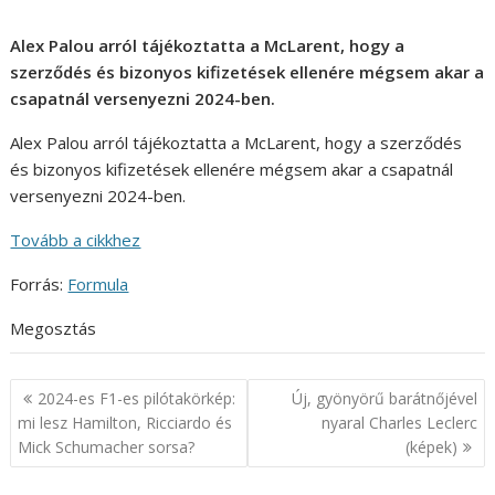
Alex Palou arról tájékoztatta a McLarent, hogy a
szerződés és bizonyos kifizetések ellenére mégsem akar a
csapatnál versenyezni 2024-ben.
Alex Palou arról tájékoztatta a McLarent, hogy a szerződés
és bizonyos kifizetések ellenére mégsem akar a csapatnál
versenyezni 2024-ben.
Tovább a cikkhez
Forrás:
Formula
Megosztás
Bejegyzés
2024-es F1-es pilótakörkép:
Új, gyönyörű barátnőjével
navigáció
mi lesz Hamilton, Ricciardo és
nyaral Charles Leclerc
Mick Schumacher sorsa?
(képek)