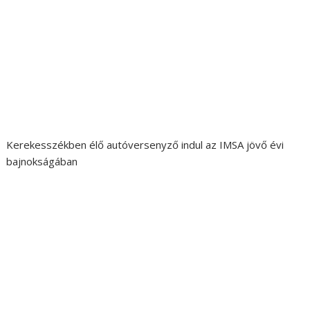
Kerekesszékben élő autóversenyző indul az IMSA jövő évi
bajnokságában