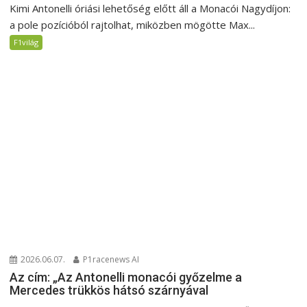
Kimi Antonelli óriási lehetőség előtt áll a Monacói Nagydíjon:
a pole pozícióból rajtolhat, miközben mögötte Max...
F1világ
2026.06.07.
P1racenews AI
Az cím: „Az Antonelli monacói győzelme a
Mercedes trükkös hátsó szárnyával