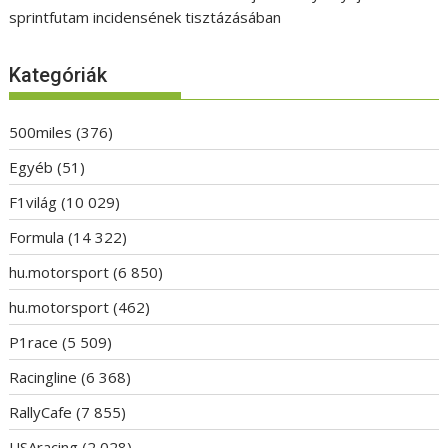
sprintfutam incidensének tisztázásában
Kategóriák
500miles
(376)
Egyéb
(51)
F1világ
(10 029)
Formula
(14 322)
hu.motorsport
(6 850)
hu.motorsport
(462)
P1race
(5 509)
Racingline
(6 368)
RallyCafe
(7 855)
USAracing
(2 028)