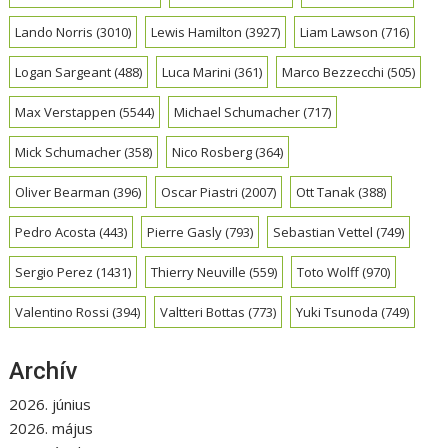
Lando Norris
(3010)
Lewis Hamilton
(3927)
Liam Lawson
(716)
Logan Sargeant
(488)
Luca Marini
(361)
Marco Bezzecchi
(505)
Max Verstappen
(5544)
Michael Schumacher
(717)
Mick Schumacher
(358)
Nico Rosberg
(364)
Oliver Bearman
(396)
Oscar Piastri
(2007)
Ott Tanak
(388)
Pedro Acosta
(443)
Pierre Gasly
(793)
Sebastian Vettel
(749)
Sergio Perez
(1431)
Thierry Neuville
(559)
Toto Wolff
(970)
Valentino Rossi
(394)
Valtteri Bottas
(773)
Yuki Tsunoda
(749)
Archív
2026. június
2026. május