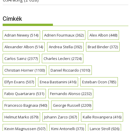
Címkék
Adrian Newey
(514)
Adrien Fourmaux
(362)
Alex Albon
(448)
Alexander Albon
(514)
Andrea Stella
(392)
Brad Binder
(372)
Carlos Sainz
(2377)
Charles Leclerc
(2724)
Christian Horner
(1100)
Daniel Ricciardo
(1010)
Elfyn Evans
(507)
Enea Bastianini
(416)
Esteban Ocon
(785)
Fabio Quartararo
(531)
Fernando Alonso
(2232)
Francesco Bagnaia
(940)
George Russell
(2209)
Helmut Marko
(679)
Johann Zarco
(367)
Kalle Rovanpera
(416)
Kevin Magnussen
(507)
Kimi Antonelli
(373)
Lance Stroll
(926)