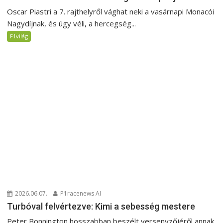
Oscar Piastri a 7. rajthelyről vághat neki a vasárnapi Monacói
Nagydíjnak, és úgy véli, a hercegség...
F1világ
2026.06.07.
P1racenews AI
Turbóval felvértezve: Kimi a sebesség mestere
Peter Bonnington hosszabban beszélt versenyzőjéről annak