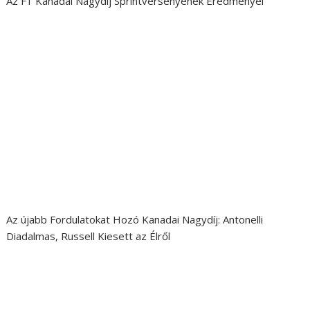
Az F1 Kanadai Nagydíj Sprintversenyének Eredményei
Az újabb Fordulatokat Hozó Kanadai Nagydíj: Antonelli
Diadalmas, Russell Kiesett az Élről