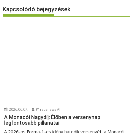
Kapcsolódó bejegyzések
2026.06.07.
P1racenews AI
A Monacói Nagydíj: Élőben a versenynap
legfontosabb pillanatai
A 2026-os Forma-1-es idény hatodik versenyét, a Monacói