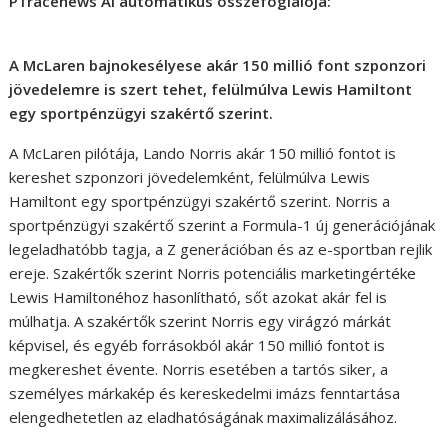
P1racenews AI automatikus összefoglalója:
A McLaren bajnokesélyese akár 150 millió font szponzori
jövedelemre is szert tehet, felülmúlva Lewis Hamiltont
egy sportpénzügyi szakértő szerint.
A McLaren pilótája, Lando Norris akár 150 millió fontot is
kereshet szponzori jövedelemként, felülmúlva Lewis
Hamiltont egy sportpénzügyi szakértő szerint. Norris a
sportpénzügyi szakértő szerint a Formula-1 új generációjának
legeladhatóbb tagja, a Z generációban és az e-sportban rejlik
ereje. Szakértők szerint Norris potenciális marketingértéke
Lewis Hamiltonéhoz hasonlítható, sőt azokat akár fel is
múlhatja. A szakértők szerint Norris egy virágzó márkát
képvisel, és egyéb forrásokból akár 150 millió fontot is
megkereshet évente. Norris esetében a tartós siker, a
személyes márkakép és kereskedelmi imázs fenntartása
elengedhetetlen az eladhatóságának maximalizálásához.