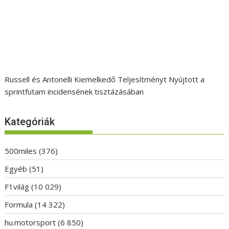
Russell és Antonelli Kiemelkedő Teljesítményt Nyújtott a
sprintfutam incidensének tisztázásában
Kategóriák
500miles
(376)
Egyéb
(51)
F1világ
(10 029)
Formula
(14 322)
hu.motorsport
(6 850)