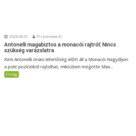
2026.06.07.
P1racenews AI
Antonelli magabiztos a monacói rajtról: Nincs
szükség varázslatra
Kimi Antonelli óriási lehetőség előtt áll a Monacói Nagydíjon:
a pole pozícióból rajtolhat, miközben mögötte Max...
F1világ