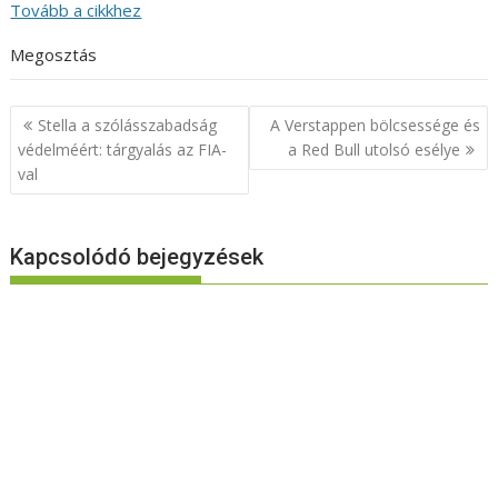
Tovább a cikkhez
Megosztás
Bejegyzés
Stella a szólásszabadság
A Verstappen bölcsessége és
navigáció
védelméért: tárgyalás az FIA-
a Red Bull utolsó esélye
val
Kapcsolódó bejegyzések