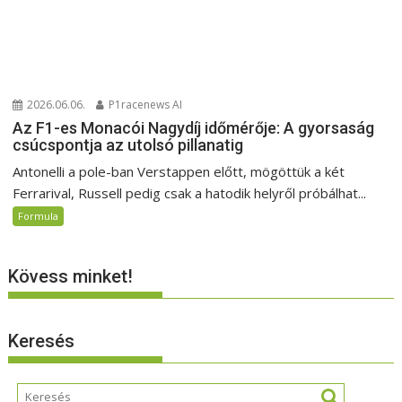
2026.06.06.
P1racenews AI
Az F1-es Monacói Nagydíj időmérője: A gyorsaság
csúcspontja az utolsó pillanatig
Antonelli a pole-ban Verstappen előtt, mögöttük a két
Ferrarival, Russell pedig csak a hatodik helyről próbálhat...
Formula
Kövess minket!
Keresés