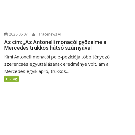
2026.06.07.
P1racenews AI
Az cím: „Az Antonelli monacói győzelme a
Mercedes trükkös hátsó szárnyával
Kimi Antonelli monacói pole-pozíciója több tényező
szerencsés együttállásának eredménye volt, ám a
Mercedes egyik apró, trükkös...
F1világ