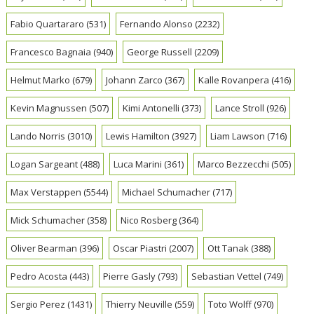
Fabio Quartararo
(531)
Fernando Alonso
(2232)
Francesco Bagnaia
(940)
George Russell
(2209)
Helmut Marko
(679)
Johann Zarco
(367)
Kalle Rovanpera
(416)
Kevin Magnussen
(507)
Kimi Antonelli
(373)
Lance Stroll
(926)
Lando Norris
(3010)
Lewis Hamilton
(3927)
Liam Lawson
(716)
Logan Sargeant
(488)
Luca Marini
(361)
Marco Bezzecchi
(505)
Max Verstappen
(5544)
Michael Schumacher
(717)
Mick Schumacher
(358)
Nico Rosberg
(364)
Oliver Bearman
(396)
Oscar Piastri
(2007)
Ott Tanak
(388)
Pedro Acosta
(443)
Pierre Gasly
(793)
Sebastian Vettel
(749)
Sergio Perez
(1431)
Thierry Neuville
(559)
Toto Wolff
(970)