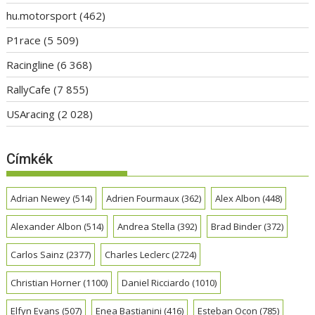
hu.motorsport
(462)
P1race
(5 509)
Racingline
(6 368)
RallyCafe
(7 855)
USAracing
(2 028)
Címkék
Adrian Newey
(514)
Adrien Fourmaux
(362)
Alex Albon
(448)
Alexander Albon
(514)
Andrea Stella
(392)
Brad Binder
(372)
Carlos Sainz
(2377)
Charles Leclerc
(2724)
Christian Horner
(1100)
Daniel Ricciardo
(1010)
Elfyn Evans
(507)
Enea Bastianini
(416)
Esteban Ocon
(785)