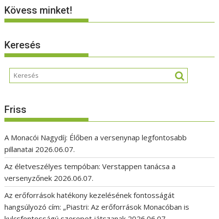
Kövess minket!
Keresés
Friss
A Monacói Nagydíj: Élőben a versenynap legfontosabb
pillanatai
2026.06.07.
Az életveszélyes tempóban: Verstappen tanácsa a
versenyzőnek
2026.06.07.
Az erőforrások hatékony kezelésének fontosságát
hangsúlyozó cím: „Piastri: Az erőforrások Monacóban is
kulcsfontosságú szerepet játszanak
2026.06.07.