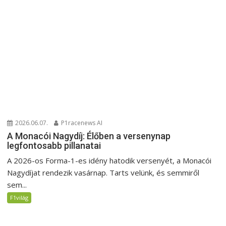
2026.06.07.
P1racenews AI
A Monacói Nagydíj: Élőben a versenynap
legfontosabb pillanatai
A 2026-os Forma-1-es idény hatodik versenyét, a Monacói
Nagydíjat rendezik vasárnap. Tarts velünk, és semmiről
sem...
F1világ