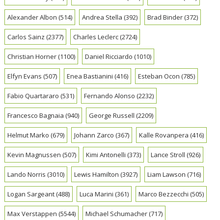
Alexander Albon
(514)
Andrea Stella
(392)
Brad Binder
(372)
Carlos Sainz
(2377)
Charles Leclerc
(2724)
Christian Horner
(1100)
Daniel Ricciardo
(1010)
Elfyn Evans
(507)
Enea Bastianini
(416)
Esteban Ocon
(785)
Fabio Quartararo
(531)
Fernando Alonso
(2232)
Francesco Bagnaia
(940)
George Russell
(2209)
Helmut Marko
(679)
Johann Zarco
(367)
Kalle Rovanpera
(416)
Kevin Magnussen
(507)
Kimi Antonelli
(373)
Lance Stroll
(926)
Lando Norris
(3010)
Lewis Hamilton
(3927)
Liam Lawson
(716)
Logan Sargeant
(488)
Luca Marini
(361)
Marco Bezzecchi
(505)
Max Verstappen
(5544)
Michael Schumacher
(717)