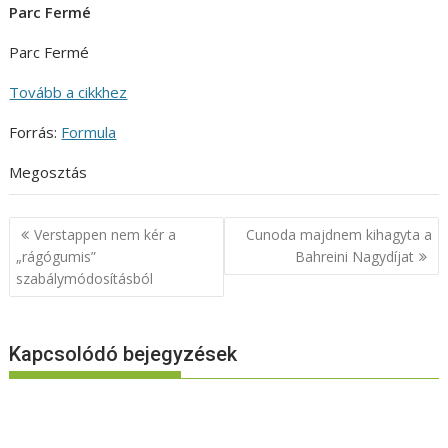
Parc Fermé
Parc Fermé
Tovább a cikkhez
Forrás:
Formula
Megosztás
Bejegyzés
Verstappen nem kér a
Cunoda majdnem kihagyta a
navigáció
„rágógumis”
Bahreini Nagydíjat
szabálymódosításból
Kapcsolódó bejegyzések