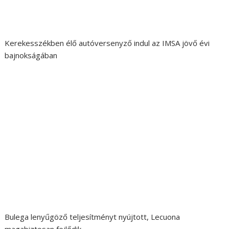
Kerekesszékben élő autóversenyző indul az IMSA jövő évi
bajnokságában
Bulega lenyűgöző teljesítményt nyújtott, Lecuona
magabiztosan fejlődik