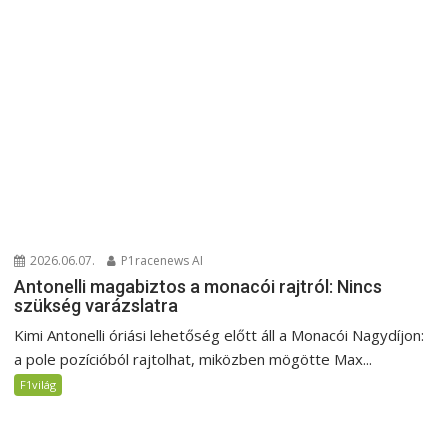
2026.06.07.
P1racenews AI
Antonelli magabiztos a monacói rajtról: Nincs
szükség varázslatra
Kimi Antonelli óriási lehetőség előtt áll a Monacói Nagydíjon:
a pole pozícióból rajtolhat, miközben mögötte Max...
F1világ