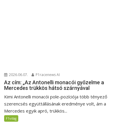
2026.06.07.
P1racenews AI
Az cím: „Az Antonelli monacói győzelme a
Mercedes trükkös hátsó szárnyával
Kimi Antonelli monacói pole-pozíciója több tényező
szerencsés együttállásának eredménye volt, ám a
Mercedes egyik apró, trükkös...
F1világ