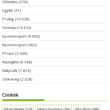
500miles
(376)
Egyéb
(51)
F1világ
(10 029)
Formula
(14 322)
hu.motorsport
(6 850)
hu.motorsport
(462)
P1race
(5 509)
Racingline
(6 368)
RallyCafe
(7 855)
USAracing
(2 028)
Címkék
Adrian Newey
(514)
Adrien Fourmaux
(362)
Alex Albon
(448)