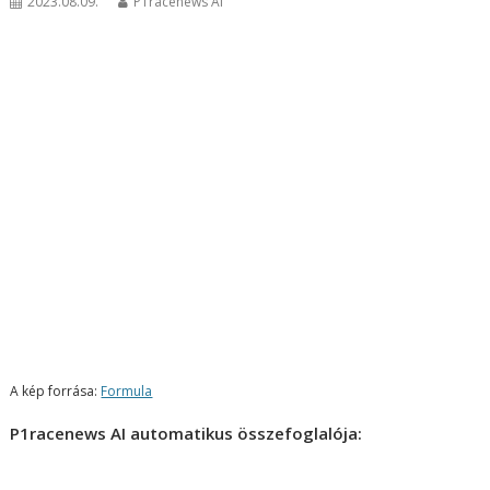
2023.08.09.
P1racenews AI
A kép forrása:
Formula
P1racenews AI automatikus összefoglalója: