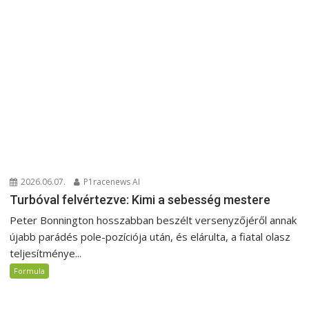
2026.06.07.
P1racenews AI
Turbóval felvértezve: Kimi a sebesség mestere
Peter Bonnington hosszabban beszélt versenyzőjéről annak
újabb parádés pole-pozíciója után, és elárulta, a fiatal olasz
teljesítménye...
Formula