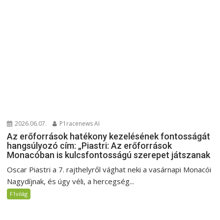
2026.06.07.
P1racenews AI
Az erőforrások hatékony kezelésének fontosságát
hangsúlyozó cím: „Piastri: Az erőforrások
Monacóban is kulcsfontosságú szerepet játszanak
Oscar Piastri a 7. rajthelyről vághat neki a vasárnapi Monacói
Nagydíjnak, és úgy véli, a hercegség...
F1világ