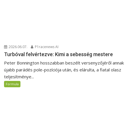
2026.06.07.
P1racenews AI
Turbóval felvértezve: Kimi a sebesség mestere
Peter Bonnington hosszabban beszélt versenyzőjéről annak
újabb parádés pole-pozíciója után, és elárulta, a fiatal olasz
teljesítménye...
Formula