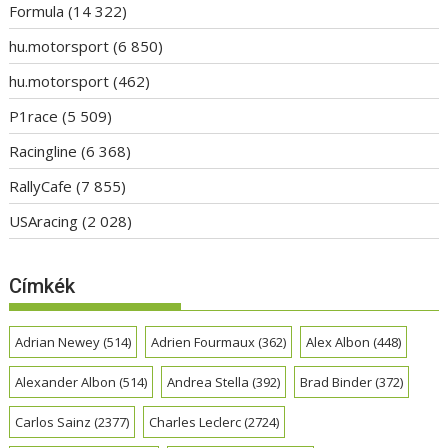
Formula
(14 322)
hu.motorsport
(6 850)
hu.motorsport
(462)
P1race
(5 509)
Racingline
(6 368)
RallyCafe
(7 855)
USAracing
(2 028)
Címkék
Adrian Newey
(514)
Adrien Fourmaux
(362)
Alex Albon
(448)
Alexander Albon
(514)
Andrea Stella
(392)
Brad Binder
(372)
Carlos Sainz
(2377)
Charles Leclerc
(2724)