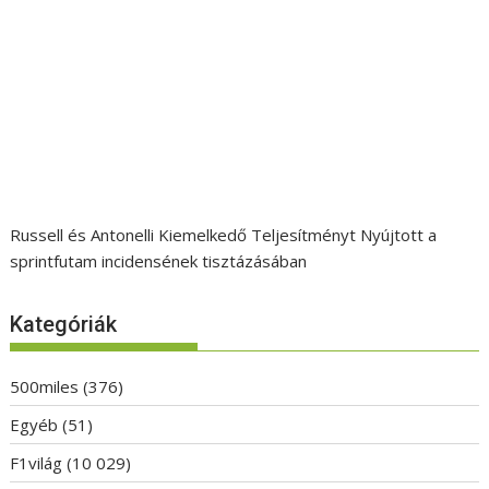
Russell és Antonelli Kiemelkedő Teljesítményt Nyújtott a
sprintfutam incidensének tisztázásában
Kategóriák
500miles
(376)
Egyéb
(51)
F1világ
(10 029)