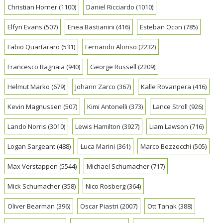
Christian Horner
(1100)
Daniel Ricciardo
(1010)
Elfyn Evans
(507)
Enea Bastianini
(416)
Esteban Ocon
(785)
Fabio Quartararo
(531)
Fernando Alonso
(2232)
Francesco Bagnaia
(940)
George Russell
(2209)
Helmut Marko
(679)
Johann Zarco
(367)
Kalle Rovanpera
(416)
Kevin Magnussen
(507)
Kimi Antonelli
(373)
Lance Stroll
(926)
Lando Norris
(3010)
Lewis Hamilton
(3927)
Liam Lawson
(716)
Logan Sargeant
(488)
Luca Marini
(361)
Marco Bezzecchi
(505)
Max Verstappen
(5544)
Michael Schumacher
(717)
Mick Schumacher
(358)
Nico Rosberg
(364)
Oliver Bearman
(396)
Oscar Piastri
(2007)
Ott Tanak
(388)