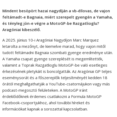
Mindent besöpört hazai nagydíján a vb-éllovas, de vajon
feltámadt-e Bagnaia, miért szerepelt gyengén a Yamaha,
és tényleg jön-e végre a MotoGP-be Razgatlioglu?
Aragóniai kibeszélő.
A 2025. június 10-i Aragóniai Nagydíjon Marc Marquez
letarolta a mezőnyt, de kiemelve marad, hogy vajon mitől
tudott feltámadni Bagnaia szombati gyenge eredménye után.
A Yamaha csapat gyenge szereplését is megemlítették,
valamint a Toprak Razgatlioglu MotoGP-be való esetleges
érkezésének pletykáit is boncolgatták. Az Aragóniai GP teljes
eseménysorát és a főszereplők teljesítményét kedden 18
órától meghallgathatják a YouTube-csatornájukon vagy más
podcast-megosztó felületeken. A MotoGP iránt
érdeklődőknek érdemes csatlakozni a Formula MotoGP
Facebook-csoportjukhoz, ahol további híreket és
információkat kapnak a sorozattal kapcsolatban.