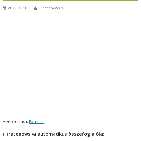
2025.06.10.
P1racenews AI
A kép forrása:
Formula
P1racenews AI automatikus összefoglalója: