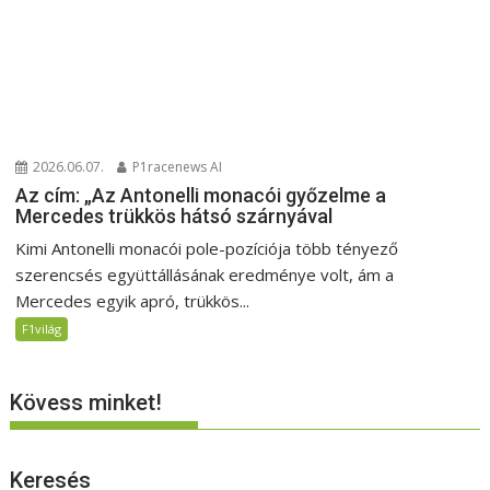
2026.06.07.
P1racenews AI
Az cím: „Az Antonelli monacói győzelme a
Mercedes trükkös hátsó szárnyával
Kimi Antonelli monacói pole-pozíciója több tényező
szerencsés együttállásának eredménye volt, ám a
Mercedes egyik apró, trükkös...
F1világ
Kövess minket!
Keresés