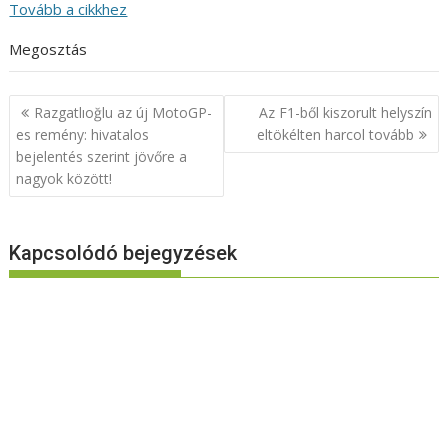
Tovább a cikkhez
Megosztás
Bejegyzés
Razgatlıoğlu az új MotoGP-
Az F1-ből kiszorult helyszín
navigáció
es remény: hivatalos
eltökélten harcol tovább
bejelentés szerint jövőre a
nagyok között!
Kapcsolódó bejegyzések