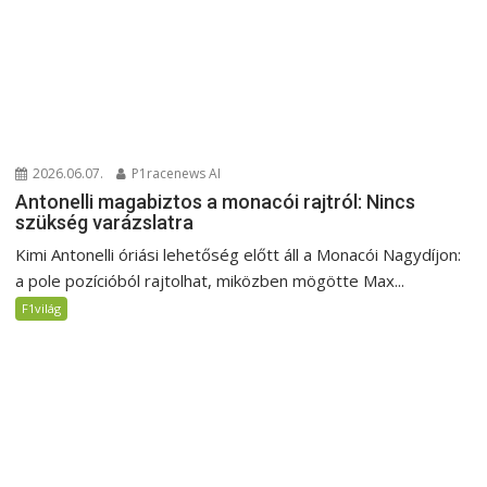
2026.06.07.
P1racenews AI
Antonelli magabiztos a monacói rajtról: Nincs
szükség varázslatra
Kimi Antonelli óriási lehetőség előtt áll a Monacói Nagydíjon:
a pole pozícióból rajtolhat, miközben mögötte Max...
F1világ