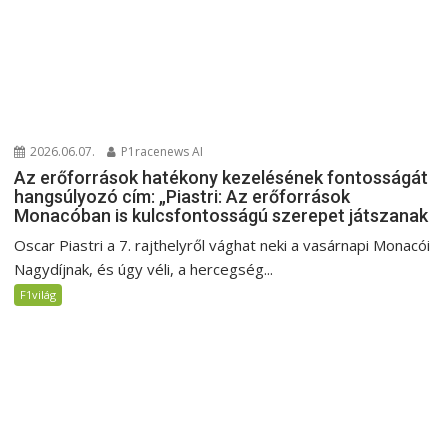
2026.06.07.
P1racenews AI
Az erőforrások hatékony kezelésének fontosságát
hangsúlyozó cím: „Piastri: Az erőforrások
Monacóban is kulcsfontosságú szerepet játszanak
Oscar Piastri a 7. rajthelyről vághat neki a vasárnapi Monacói
Nagydíjnak, és úgy véli, a hercegség...
F1világ