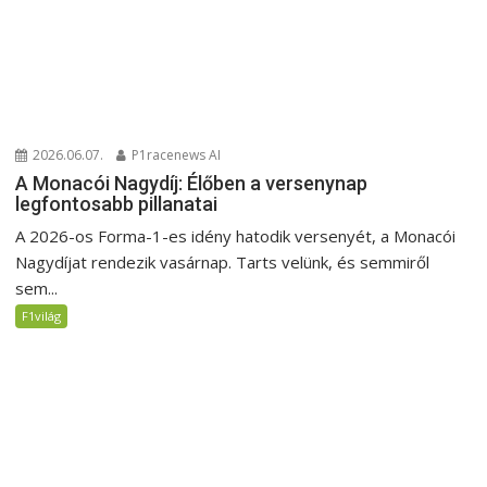
2026.06.07.
P1racenews AI
A Monacói Nagydíj: Élőben a versenynap
legfontosabb pillanatai
A 2026-os Forma-1-es idény hatodik versenyét, a Monacói
Nagydíjat rendezik vasárnap. Tarts velünk, és semmiről
sem...
F1világ