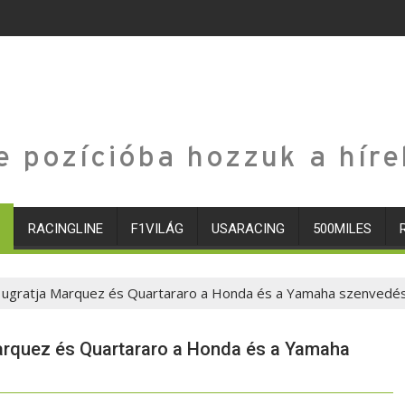
e pozícióba hozzuk a híre
RACINGLINE
F1VILÁG
USARACING
500MILES
t ugratja Marquez és Quartararo a Honda és a Yamaha szenvedé
arquez és Quartararo a Honda és a Yamaha