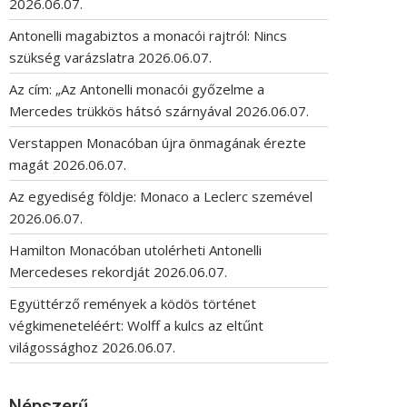
2026.06.07.
Antonelli magabiztos a monacói rajtról: Nincs
szükség varázslatra
2026.06.07.
Az cím: „Az Antonelli monacói győzelme a
Mercedes trükkös hátsó szárnyával
2026.06.07.
Verstappen Monacóban újra önmagának érezte
magát
2026.06.07.
Az egyediség földje: Monaco a Leclerc szemével
2026.06.07.
Hamilton Monacóban utolérheti Antonelli
Mercedeses rekordját
2026.06.07.
Együttérző remények a ködös történet
végkimeneteléért: Wolff a kulcs az eltűnt
világossághoz
2026.06.07.
Népszerű