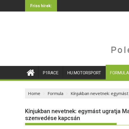
Skip
Friss hírek:
to
content
Pol
P1RACE
HU.MOTORSPORT
FORMULA
Home
Formula
Kínjukban nevetnek: egymás
Kínjukban nevetnek: egymást ugratja M
szenvedése kapcsán