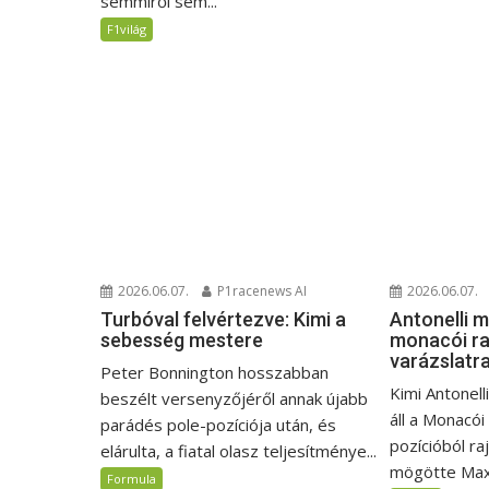
semmiről sem...
F1világ
2026.06.07.
P1racenews AI
2026.06.07.
Turbóval felvértezve: Kimi a
Antonelli 
sebesség mestere
monacói ra
varázslatr
Peter Bonnington hosszabban
Kimi Antonell
beszélt versenyzőjéről annak újabb
áll a Monacói
parádés pole-pozíciója után, és
pozícióból ra
elárulta, a fiatal olasz teljesítménye...
mögötte Max.
Formula