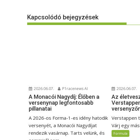
Kapcsolódó bejegyzések
2026.06.07.
2026.06.07.
P1racenews AI
Az életves
A Monacói Nagydíj: Élőben a
Verstappen
versenynap legfontosabb
versenyző
pillanatai
Verstappen t
A 2026-os Forma-1-es idény hatodik
Várj egy máso
versenyét, a Monacói Nagydíjat
rendezik vasárnap. Tarts velünk, és
Formula