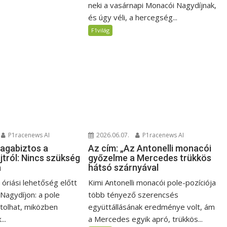
neki a vasárnapi Monacói Nagydíjnak,
és úgy véli, a hercegség...
F1világ
P1racenews AI
2026.06.07.
P1racenews AI
magabiztos a
Az cím: „Az Antonelli monacói
jtról: Nincs szükség
győzelme a Mercedes trükkös
a
hátsó szárnyával
i óriási lehetőség előtt
Kimi Antonelli monacói pole-pozíciója
 Nagydíjon: a pole
több tényező szerencsés
jtolhat, miközben
együttállásának eredménye volt, ám
..
a Mercedes egyik apró, trükkös...