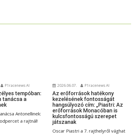
P1racenews AI
2026.06.07.
P1racenews AI
zélyes tempóban:
Az erőforrások hatékony
 tanácsa a
kezelésének fontosságát
nek
hangsúlyozó cím: „Piastri: Az
erőforrások Monacóban is
anácsa Antonellinek:
kulcsfontosságú szerepet
dpercet a rajtnál!
játszanak
Oscar Piastri a 7. rajthelyről vághat