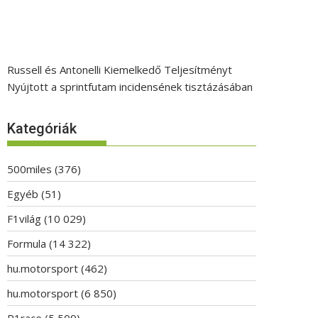
Russell és Antonelli Kiemelkedő Teljesítményt
Nyújtott a sprintfutam incidensének tisztázásában
Kategóriák
500miles
(376)
Egyéb
(51)
F1világ
(10 029)
Formula
(14 322)
hu.motorsport
(462)
hu.motorsport
(6 850)
P1race
(5 509)