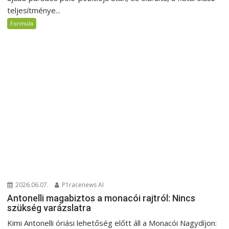
teljesítménye...
Formula
2026.06.07.
P1racenews AI
Antonelli magabiztos a monacói rajtról: Nincs
szükség varázslatra
Kimi Antonelli óriási lehetőség előtt áll a Monacói Nagydíjon: