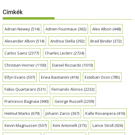
Címkék
Adrian Newey
(514)
Adrien Fourmaux
(362)
Alex Albon
(448)
Alexander Albon
(514)
Andrea Stella
(392)
Brad Binder
(372)
Carlos Sainz
(2377)
Charles Leclerc
(2724)
Christian Horner
(1100)
Daniel Ricciardo
(1010)
Elfyn Evans
(507)
Enea Bastianini
(416)
Esteban Ocon
(785)
Fabio Quartararo
(531)
Fernando Alonso
(2232)
Francesco Bagnaia
(940)
George Russell
(2209)
Helmut Marko
(679)
Johann Zarco
(367)
Kalle Rovanpera
(416)
Kevin Magnussen
(507)
Kimi Antonelli
(373)
Lance Stroll
(926)