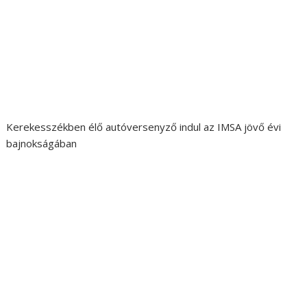
Kerekesszékben élő autóversenyző indul az IMSA jövő évi
bajnokságában