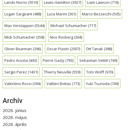
Lando Norris
(3010)
Lewis Hamilton
(3927)
Liam Lawson
(716)
Logan Sargeant
(488)
Luca Marini
(361)
Marco Bezzecchi
(505)
Max Verstappen
(5544)
Michael Schumacher
(717)
Mick Schumacher
(358)
Nico Rosberg
(364)
Oliver Bearman
(396)
Oscar Piastri
(2007)
Ott Tanak
(388)
Pedro Acosta
(443)
Pierre Gasly
(793)
Sebastian Vettel
(749)
Sergio Perez
(1431)
Thierry Neuville
(559)
Toto Wolff
(970)
Valentino Rossi
(394)
Valtteri Bottas
(773)
Yuki Tsunoda
(749)
Archív
2026. június
2026. május
2026. április