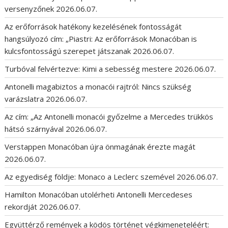
versenyzőnek
2026.06.07.
Az erőforrások hatékony kezelésének fontosságát
hangsúlyozó cím: „Piastri: Az erőforrások Monacóban is
kulcsfontosságú szerepet játszanak
2026.06.07.
Turbóval felvértezve: Kimi a sebesség mestere
2026.06.07.
Antonelli magabiztos a monacói rajtról: Nincs szükség
varázslatra
2026.06.07.
Az cím: „Az Antonelli monacói győzelme a Mercedes trükkös
hátsó szárnyával
2026.06.07.
Verstappen Monacóban újra önmagának érezte magát
2026.06.07.
Az egyediség földje: Monaco a Leclerc szemével
2026.06.07.
Hamilton Monacóban utolérheti Antonelli Mercedeses
rekordját
2026.06.07.
Együttérző remények a ködös történet végkimeneteléért: