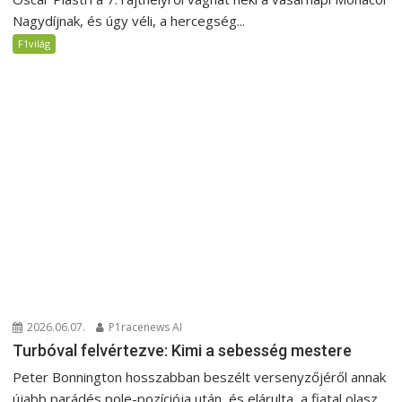
Nagydíjnak, és úgy véli, a hercegség...
F1világ
2026.06.07.
P1racenews AI
Turbóval felvértezve: Kimi a sebesség mestere
Peter Bonnington hosszabban beszélt versenyzőjéről annak
újabb parádés pole-pozíciója után, és elárulta, a fiatal olasz