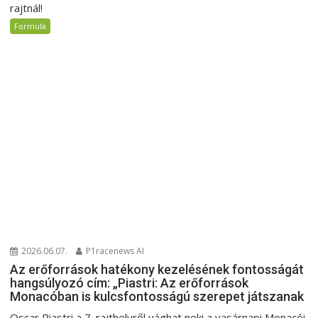
rajtnál!
Formula
2026.06.07.
P1racenews AI
Az erőforrások hatékony kezelésének fontosságát
hangsúlyozó cím: „Piastri: Az erőforrások
Monacóban is kulcsfontosságú szerepet játszanak
Oscar Piastri a 7. rajthelyről vághat neki a vasárnapi Monacói