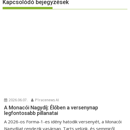
Kapcsolódó bejegyzések
2026.06.07.
P1racenews AI
A Monacói Nagydíj: Élőben a versenynap
legfontosabb pillanatai
A 2026-os Forma-1-es idény hatodik versenyét, a Monacói
Nagydíjat rendezik vasárnap. Tarts velünk, és semmiről