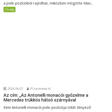
a pole pozícióból rajtolhat, miközben mögötte Max...
F1világ
2026.06.07.
P1racenews AI
Az cím: „Az Antonelli monacói győzelme a
Mercedes trükkös hátsó szárnyával
Kimi Antonelli monacói pole-pozíciója több tényező