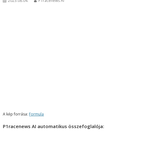
2023.08.04.
P1racenews AI
A kép forrása:
Formula
P1racenews AI automatikus összefoglalója: