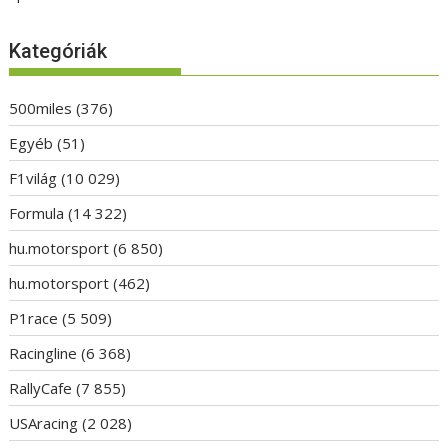
Kategóriák
500miles
(376)
Egyéb
(51)
F1világ
(10 029)
Formula
(14 322)
hu.motorsport
(6 850)
hu.motorsport
(462)
P1race
(5 509)
Racingline
(6 368)
RallyCafe
(7 855)
USAracing
(2 028)